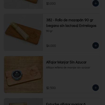
$3.000
382 - Rollo de mazapán 90 gr
(vegano sin lactosa) Entrelagos
90 gr
$4.000
Alfajor Manjar Sin Azucar
Alfajor relleno de manjar sin azúcar
$2.500
Estuche alfajor manjar 6