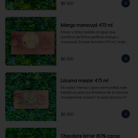
$8.500
Mango maracuyá 473 ml
Fresco y cítrico helado al agua que 
combina de forma perfecta mango y 
maracuyá. Envase familiar 473 ml, rinde 4 
porciones.
$8.500
Lúcuma manjar 473 ml
De sabor intenso y gran cremosidad, este 
helado es para los fanáticos de la lúcuma. 
Simplemente dulce!!!!. Envase familiar 473 
ml, rinde 4 porciones.
$8.500
Chocolate bitter 80% cacao