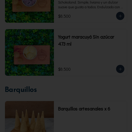
Schokoland. Simple, liviano y un dulzor 
suave que gusta a todos. Endulzado con 
fructosa.Envase familiar 473 ml. Rinde 4 
$8.500
porciones.
Yogurt maracuyá Sin azúcar
473 ml
$8.500
Barquillos
Barquillos artesanales x 6