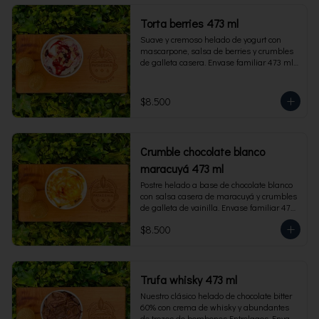
Torta berries 473 ml
Suave y cremoso helado de yogurt con 
mascarpone, salsa de berries y crumbles 
de galleta casera. Envase familiar 473 ml, 
rinde 4 porciones.
$8.500
Crumble chocolate blanco
maracuyá 473 ml
Postre helado a base de chocolate blanco 
con salsa casera de maracuyá y crumbles 
de galleta de vainilla. Envase familiar 473 
ml, rinde 4 porciones.
$8.500
Trufa whisky 473 ml
Nuestro clásico helado de chocolate bitter 
60% con crema de whisky y abundantes 
de trozos de bombones Entrelagos. Envase 