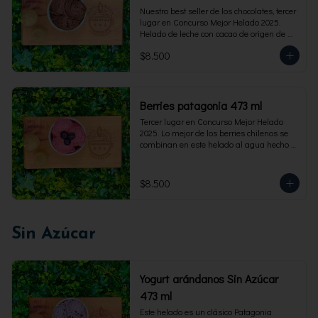
Nuestro best seller de los chocolates, tercer 
lugar en Concurso Mejor Helado 2025. 
Helado de leche con cacao de origen de 
intensidad al 60%. Envase familiar 473 ml, 
$8.500
rinde 4  porciones.
Berries patagonia 473 ml
Tercer lugar en Concurso Mejor Helado 
2025. Lo mejor de los berries chilenos se 
combinan en este helado al agua hecho 
con frambuesas, moras y arándanos. Apto 
para Veganos. Sin lactosa. Envase familiar 
473 ml. Rinde 4 porciones.
$8.500
Sin Azúcar
Yogurt arándanos Sin Azúcar
473 ml
Este helado es un clásico Patagonia 