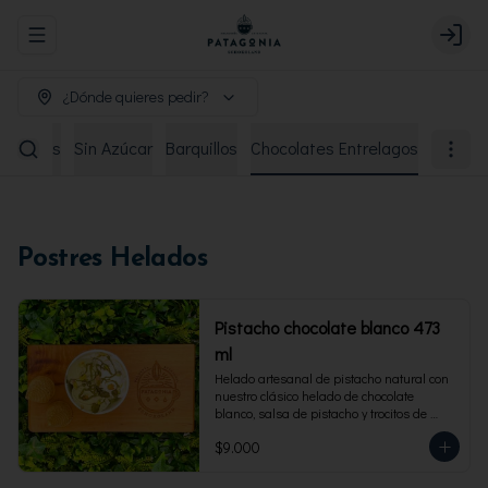
Abrir menu de navegación
Login
¿Dónde quieres pedir?
remiados
Sin Azúcar
Barquillos
Chocolates Entrelagos
Postres Helados
Pistacho chocolate blanco 473
ml
Helado artesanal de pistacho natural con 
nuestro clásico helado de chocolate 
blanco, salsa de pistacho y trocitos de 
pistacho. Envase familiar 473 ml, rinde 4 
$9.000
porciones.