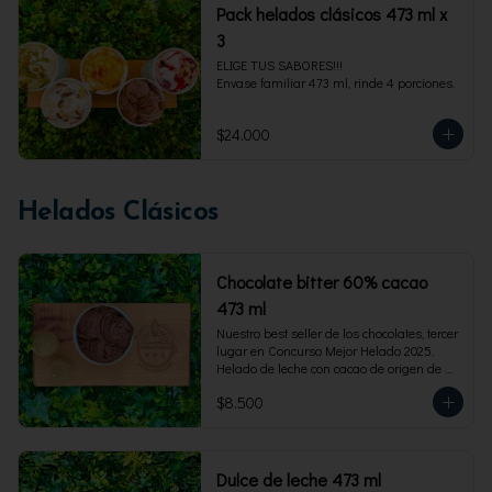
Pack helados clásicos 473 ml x
3
ELIGE TUS SABORES!!!

Envase familiar 473 ml, rinde 4 porciones.
$24.000
Helados Clásicos
Chocolate bitter 60% cacao
473 ml
Nuestro best seller de los chocolates, tercer 
lugar en Concurso Mejor Helado 2025. 
Helado de leche con cacao de origen de 
intensidad al 60%. Envase familiar 473 ml, 
$8.500
rinde 4  porciones.
Dulce de leche 473 ml