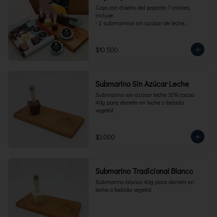
Caja con diseño del pajarito 7 colores, 
incluye:

- 2 submarinos sin azúcar de leche

- 2 alfajores sin azúcar 

- 1 paquete de cuchuflí sin azúcar
$10.500
Submarino Sin Azúcar Leche
Submarino sin azúcar leche 32% cacao 
40g para derretir en leche o bebida 
vegetal
$3.000
Submarino Tradicional Blanco
Submarino blanco 40g para derretir en 
leche o bebida vegetal