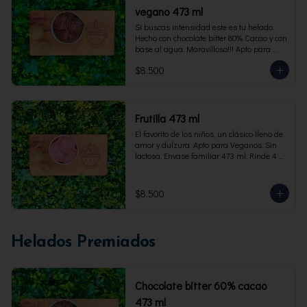
vegano 473 ml
Si buscas intensidad este es tu helado. 
Hecho con chocolate bitter 80% Cacao y con 
base al agua. Maravilloso!!! Apto para 
veganos. Envase familiar 473 ml, rinde 4 
$8.500
porciones
Frutilla 473 ml
El favorito de los niños, un clásico lleno de 
amor y dulzura. Apto para Veganos. Sin 
lactosa. Envase familiar 473 ml. Rinde 4 
porciones.
$8.500
Helados Premiados
Chocolate bitter 60% cacao
473 ml