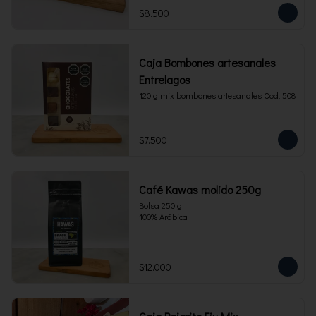
$8.500
Caja Bombones artesanales
Entrelagos
120 g mix bombones artesanales Cod. 508
$7.500
Café Kawas molido 250g
Bolsa 250 g 

100% Arábica
$12.000