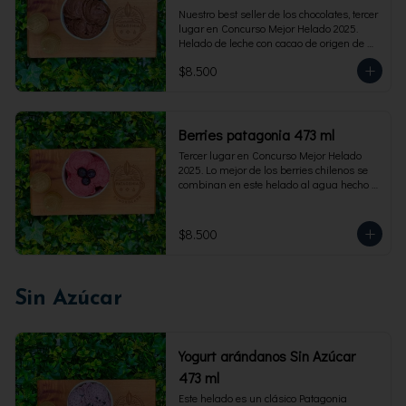
Nuestro best seller de los chocolates, tercer 
lugar en Concurso Mejor Helado 2025. 
Helado de leche con cacao de origen de 
intensidad al 60%. Envase familiar 473 ml, 
$8.500
rinde 4  porciones.
Berries patagonia 473 ml
Tercer lugar en Concurso Mejor Helado 
2025. Lo mejor de los berries chilenos se 
combinan en este helado al agua hecho 
con frambuesas, moras y arándanos. Apto 
para Veganos. Sin lactosa. Envase familiar 
473 ml. Rinde 4 porciones.
$8.500
Sin Azúcar
Yogurt arándanos Sin Azúcar
473 ml
Este helado es un clásico Patagonia 