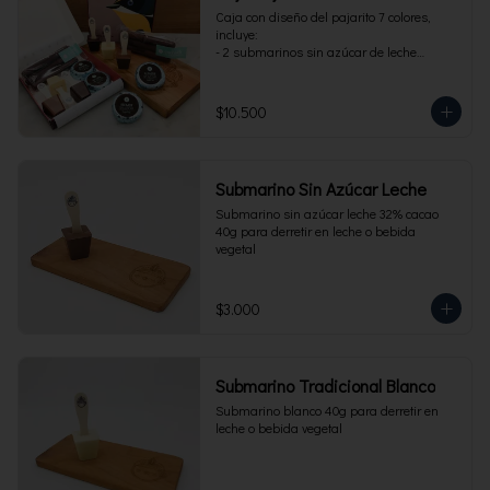
Caja con diseño del pajarito 7 colores, 
incluye:

- 2 submarinos sin azúcar de leche

- 2 alfajores sin azúcar 

- 1 paquete de cuchuflí sin azúcar
$10.500
Submarino Sin Azúcar Leche
Submarino sin azúcar leche 32% cacao 
40g para derretir en leche o bebida 
vegetal
$3.000
Submarino Tradicional Blanco
Submarino blanco 40g para derretir en 
leche o bebida vegetal