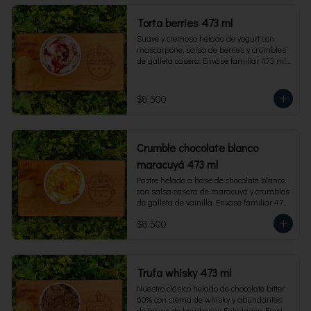
Torta berries 473 ml
Suave y cremoso helado de yogurt con 
mascarpone, salsa de berries y crumbles 
de galleta casera. Envase familiar 473 ml, 
rinde 4 porciones.
$8.500
Crumble chocolate blanco
maracuyá 473 ml
Postre helado a base de chocolate blanco 
con salsa casera de maracuyá y crumbles 
de galleta de vainilla. Envase familiar 473 
ml, rinde 4 porciones.
$8.500
Trufa whisky 473 ml
Nuestro clásico helado de chocolate bitter 
60% con crema de whisky y abundantes 
de trozos de bombones Entrelagos. Envase 