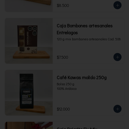
$8.500
Caja Bombones artesanales
Entrelagos
120 g mix bombones artesanales Cod. 508
$7.500
Café Kawas molido 250g
Bolsa 250 g 

100% Arábica
$12.000