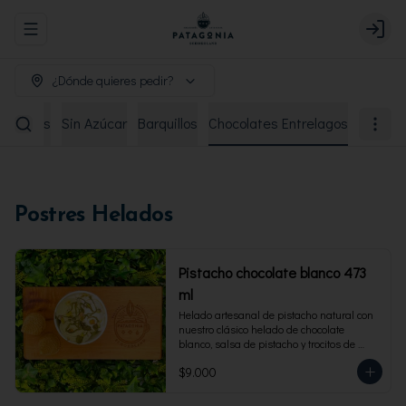
Abrir menu de navegación
Login
¿Dónde quieres pedir?
remiados
Sin Azúcar
Barquillos
Chocolates Entrelagos
Postres Helados
Pistacho chocolate blanco 473
ml
Helado artesanal de pistacho natural con 
nuestro clásico helado de chocolate 
blanco, salsa de pistacho y trocitos de 
pistacho. Envase familiar 473 ml, rinde 4 
$9.000
porciones.