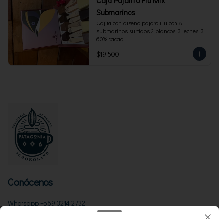
Caja Pajarito Fiu Mix
Submarinos
Cajita con diseño pajaro Fiu con 8 
submarinos surtidos 2 blancos, 3 leches, 3 
60% cacao.
$19.500
Conócenos
Whatsapp +569 3214 2732
Términos y condiciones