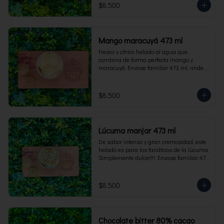
$8.500
Mango maracuyá 473 ml
Fresco y cítrico helado al agua que 
combina de forma perfecta mango y 
maracuyá. Envase familiar 473 ml, rinde 4 
porciones.
$8.500
Lúcuma manjar 473 ml
De sabor intenso y gran cremosidad, este 
helado es para los fanáticos de la lúcuma. 
Simplemente dulce!!!!. Envase familiar 473 
ml, rinde 4 porciones.
$8.500
Chocolate bitter 80% cacao