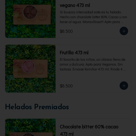
vegano 473 ml
Si buscas intensidad este es tu helado. 
Hecho con chocolate bitter 80% Cacao y con 
base al agua. Maravilloso!!! Apto para 
veganos. Envase familiar 473 ml, rinde 4 
$8.500
porciones
Frutilla 473 ml
El favorito de los niños, un clásico lleno de 
amor y dulzura. Apto para Veganos. Sin 
lactosa. Envase familiar 473 ml. Rinde 4 
porciones.
$8.500
Helados Premiados
Chocolate bitter 60% cacao
473 ml