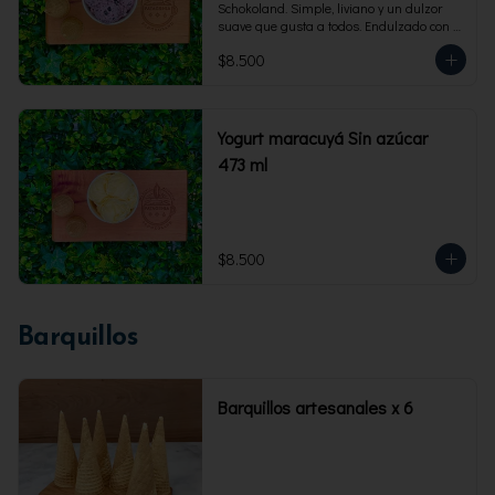
Schokoland. Simple, liviano y un dulzor 
suave que gusta a todos. Endulzado con 
fructosa.Envase familiar 473 ml. Rinde 4 
$8.500
porciones.
Yogurt maracuyá Sin azúcar
473 ml
$8.500
Barquillos
Barquillos artesanales x 6