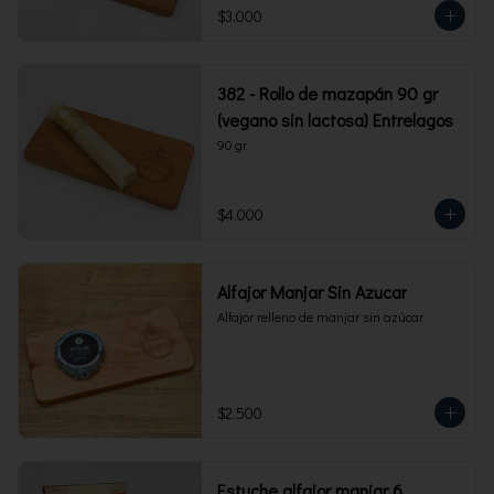
$3.000
382 - Rollo de mazapán 90 gr
(vegano sin lactosa) Entrelagos
90 gr
$4.000
Alfajor Manjar Sin Azucar
Alfajor relleno de manjar sin azúcar
$2.500
Estuche alfajor manjar 6