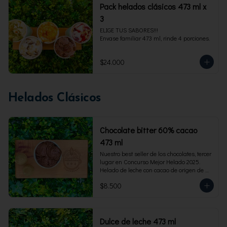
Pack helados clásicos 473 ml x
3
ELIGE TUS SABORES!!!

Envase familiar 473 ml, rinde 4 porciones.
$24.000
Helados Clásicos
Chocolate bitter 60% cacao
473 ml
Nuestro best seller de los chocolates, tercer 
lugar en Concurso Mejor Helado 2025. 
Helado de leche con cacao de origen de 
intensidad al 60%. Envase familiar 473 ml, 
$8.500
rinde 4  porciones.
Dulce de leche 473 ml