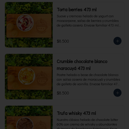
Torta berries 473 ml
Suave y cremoso helado de yogurt con 
mascarpone, salsa de berries y crumbles 
de galleta casera. Envase familiar 473 ml, 
rinde 4 porciones.
$8.500
Crumble chocolate blanco
maracuyá 473 ml
Postre helado a base de chocolate blanco 
con salsa casera de maracuyá y crumbles 
de galleta de vainilla. Envase familiar 473 
ml, rinde 4 porciones.
$8.500
Trufa whisky 473 ml
Nuestro clásico helado de chocolate bitter 
60% con crema de whisky y abundantes 
de trozos de bombones Entrelagos. Envase 