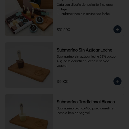
Caja con diseño del pajarito 7 colores, 
incluye:

- 2 submarinos sin azúcar de leche

- 2 alfajores sin azúcar 

- 1 paquete de cuchuflí sin azúcar
$10.500
Submarino Sin Azúcar Leche
Submarino sin azúcar leche 32% cacao 
40g para derretir en leche o bebida 
vegetal
$3.000
Submarino Tradicional Blanco
Submarino blanco 40g para derretir en 
leche o bebida vegetal