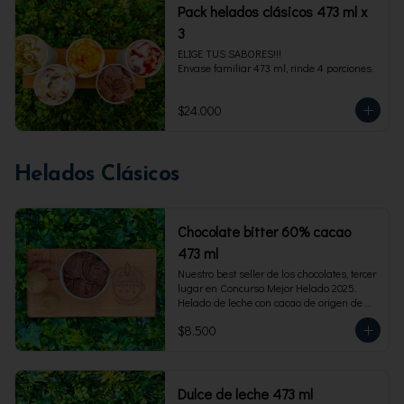
Pack helados clásicos 473 ml x
3
ELIGE TUS SABORES!!!

Envase familiar 473 ml, rinde 4 porciones.
$24.000
Helados Clásicos
Chocolate bitter 60% cacao
473 ml
Nuestro best seller de los chocolates, tercer 
lugar en Concurso Mejor Helado 2025. 
Helado de leche con cacao de origen de 
intensidad al 60%. Envase familiar 473 ml, 
$8.500
rinde 4  porciones.
Dulce de leche 473 ml