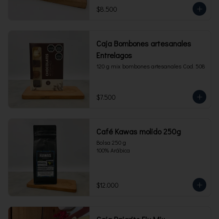
$8.500
Caja Bombones artesanales
Entrelagos
120 g mix bombones artesanales Cod. 508
$7.500
Café Kawas molido 250g
Bolsa 250 g 

100% Arábica
$12.000