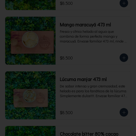
$8.500
Mango maracuyá 473 ml
Fresco y cítrico helado al agua que 
combina de forma perfecta mango y 
maracuyá. Envase familiar 473 ml, rinde 4 
porciones.
$8.500
Lúcuma manjar 473 ml
De sabor intenso y gran cremosidad, este 
helado es para los fanáticos de la lúcuma. 
Simplemente dulce!!!!. Envase familiar 473 
ml, rinde 4 porciones.
$8.500
Chocolate bitter 80% cacao