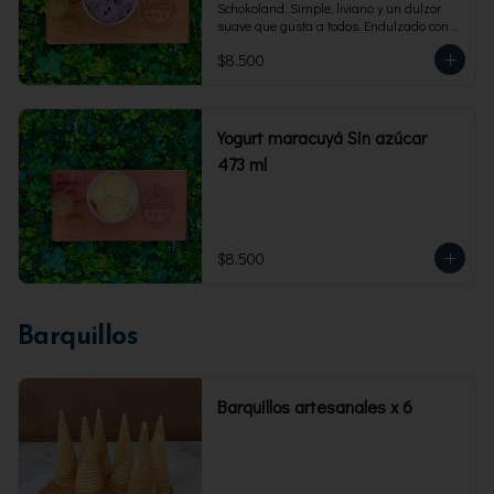
Schokoland. Simple, liviano y un dulzor 
suave que gusta a todos. Endulzado con 
fructosa.Envase familiar 473 ml. Rinde 4 
$8.500
porciones.
Yogurt maracuyá Sin azúcar
473 ml
$8.500
Barquillos
Barquillos artesanales x 6