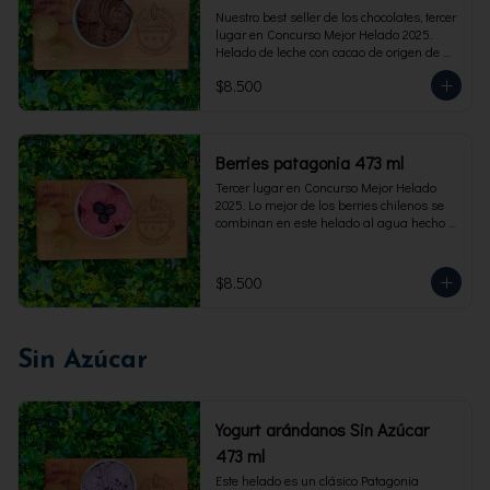
Nuestro best seller de los chocolates, tercer 
lugar en Concurso Mejor Helado 2025. 
Helado de leche con cacao de origen de 
intensidad al 60%. Envase familiar 473 ml, 
$8.500
rinde 4  porciones.
Berries patagonia 473 ml
Tercer lugar en Concurso Mejor Helado 
2025. Lo mejor de los berries chilenos se 
combinan en este helado al agua hecho 
con frambuesas, moras y arándanos. Apto 
para Veganos. Sin lactosa. Envase familiar 
473 ml. Rinde 4 porciones.
$8.500
Sin Azúcar
Yogurt arándanos Sin Azúcar
473 ml
Este helado es un clásico Patagonia 