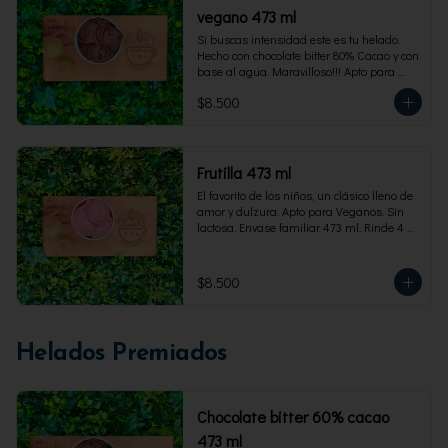
vegano 473 ml
Si buscas intensidad este es tu helado. 
Hecho con chocolate bitter 80% Cacao y con 
base al agua. Maravilloso!!! Apto para 
veganos. Envase familiar 473 ml, rinde 4 
$8.500
porciones
Frutilla 473 ml
El favorito de los niños, un clásico lleno de 
amor y dulzura. Apto para Veganos. Sin 
lactosa. Envase familiar 473 ml. Rinde 4 
porciones.
$8.500
Helados Premiados
Chocolate bitter 60% cacao
473 ml