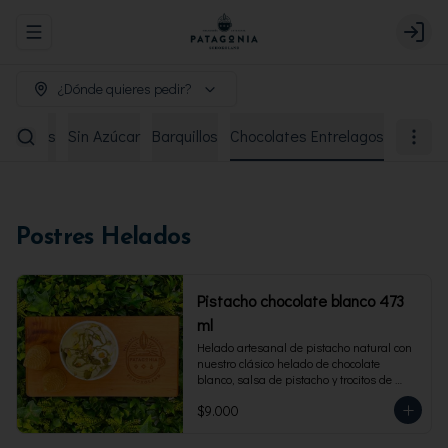
Abrir menu de navegación
Login
¿Dónde quieres pedir?
remiados
Sin Azúcar
Barquillos
Chocolates Entrelagos
Postres Helados
Pistacho chocolate blanco 473
ml
Helado artesanal de pistacho natural con 
nuestro clásico helado de chocolate 
blanco, salsa de pistacho y trocitos de 
pistacho. Envase familiar 473 ml, rinde 4 
$9.000
porciones.