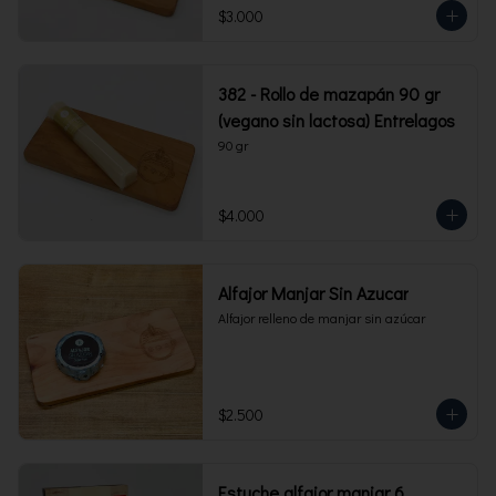
$3.000
382 - Rollo de mazapán 90 gr
(vegano sin lactosa) Entrelagos
90 gr
$4.000
Alfajor Manjar Sin Azucar
Alfajor relleno de manjar sin azúcar
$2.500
Estuche alfajor manjar 6