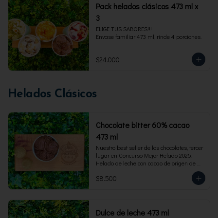
Pack helados clásicos 473 ml x
3
ELIGE TUS SABORES!!!

Envase familiar 473 ml, rinde 4 porciones.
$24.000
Helados Clásicos
Chocolate bitter 60% cacao
473 ml
Nuestro best seller de los chocolates, tercer 
lugar en Concurso Mejor Helado 2025. 
Helado de leche con cacao de origen de 
intensidad al 60%. Envase familiar 473 ml, 
$8.500
rinde 4  porciones.
Dulce de leche 473 ml