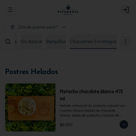
Abrir menu de navegación
Login
¿Dónde quieres pedir?
remiados
Sin Azúcar
Barquillos
Chocolates Entrelagos
Postres Helados
Pistacho chocolate blanco 473
ml
Helado artesanal de pistacho natural con 
nuestro clásico helado de chocolate 
blanco, salsa de pistacho y trocitos de 
pistacho. Envase familiar 473 ml, rinde 4 
$9.000
porciones.