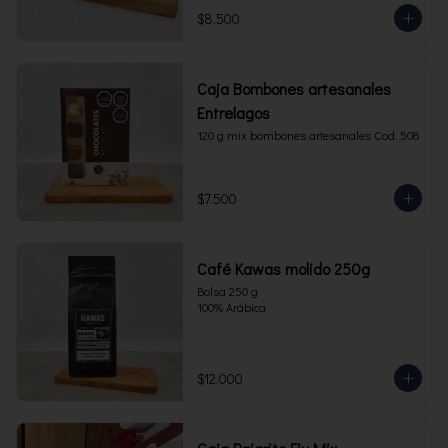
$8.500
Caja Bombones artesanales
Entrelagos
120 g mix bombones artesanales Cod. 508
$7.500
Café Kawas molido 250g
Bolsa 250 g 

100% Arábica
$12.000