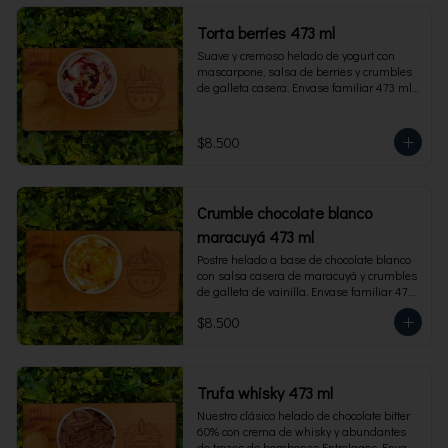
Torta berries 473 ml
Suave y cremoso helado de yogurt con 
mascarpone, salsa de berries y crumbles 
de galleta casera. Envase familiar 473 ml, 
rinde 4 porciones.
$8.500
Crumble chocolate blanco
maracuyá 473 ml
Postre helado a base de chocolate blanco 
con salsa casera de maracuyá y crumbles 
de galleta de vainilla. Envase familiar 473 
ml, rinde 4 porciones.
$8.500
Trufa whisky 473 ml
Nuestro clásico helado de chocolate bitter 
60% con crema de whisky y abundantes 
de trozos de bombones Entrelagos. Envase 