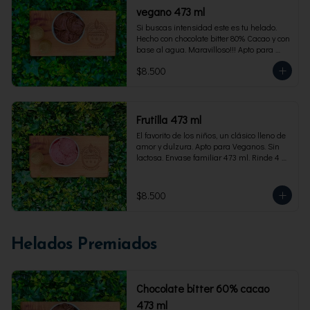
vegano 473 ml
Si buscas intensidad este es tu helado. 
Hecho con chocolate bitter 80% Cacao y con 
base al agua. Maravilloso!!! Apto para 
veganos. Envase familiar 473 ml, rinde 4 
$8.500
porciones
Frutilla 473 ml
El favorito de los niños, un clásico lleno de 
amor y dulzura. Apto para Veganos. Sin 
lactosa. Envase familiar 473 ml. Rinde 4 
porciones.
$8.500
Helados Premiados
Chocolate bitter 60% cacao
473 ml