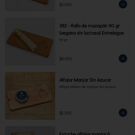
$3.000
382 - Rollo de mazapán 90 gr
(vegano sin lactosa) Entrelagos
90 gr
$4.000
Alfajor Manjar Sin Azucar
Alfajor relleno de manjar sin azúcar
$2.500
Estuche alfajor manjar 6