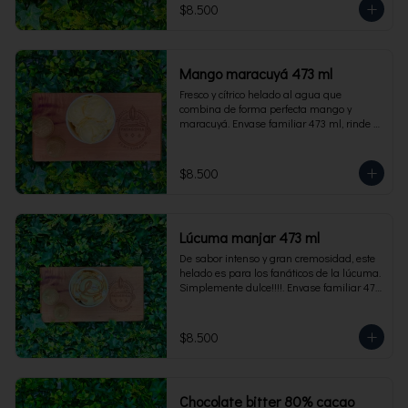
$8.500
Mango maracuyá 473 ml
Fresco y cítrico helado al agua que 
combina de forma perfecta mango y 
maracuyá. Envase familiar 473 ml, rinde 4 
porciones.
$8.500
Lúcuma manjar 473 ml
De sabor intenso y gran cremosidad, este 
helado es para los fanáticos de la lúcuma. 
Simplemente dulce!!!!. Envase familiar 473 
ml, rinde 4 porciones.
$8.500
Chocolate bitter 80% cacao