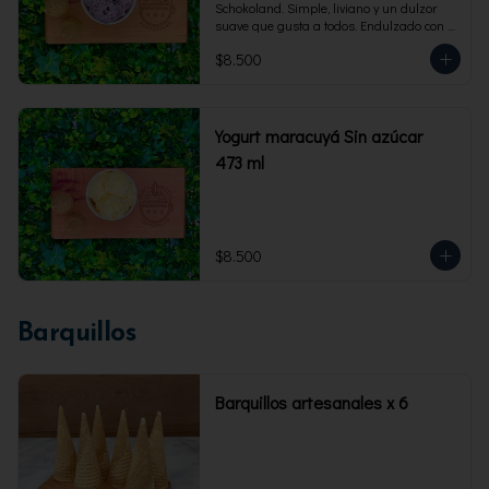
Schokoland. Simple, liviano y un dulzor 
suave que gusta a todos. Endulzado con 
fructosa.Envase familiar 473 ml. Rinde 4 
$8.500
porciones.
Yogurt maracuyá Sin azúcar
473 ml
$8.500
Barquillos
Barquillos artesanales x 6