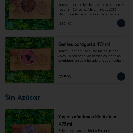
Nuestro best seller de los chocolates, tercer 
lugar en Concurso Mejor Helado 2025. 
Helado de leche con cacao de origen de 
intensidad al 60%. Envase familiar 473 ml, 
$8.500
rinde 4  porciones.
Berries patagonia 473 ml
Tercer lugar en Concurso Mejor Helado 
2025. Lo mejor de los berries chilenos se 
combinan en este helado al agua hecho 
con frambuesas, moras y arándanos. Apto 
para Veganos. Sin lactosa. Envase familiar 
473 ml. Rinde 4 porciones.
$8.500
Sin Azúcar
Yogurt arándanos Sin Azúcar
473 ml
Este helado es un clásico Patagonia 