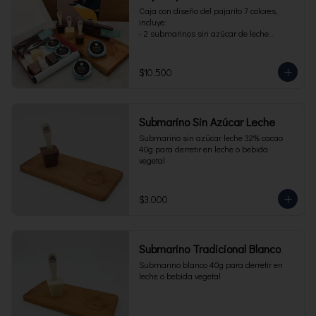
Caja con diseño del pajarito 7 colores, 
incluye:

- 2 submarinos sin azúcar de leche

- 2 alfajores sin azúcar 

- 1 paquete de cuchuflí sin azúcar
$10.500
Submarino Sin Azúcar Leche
Submarino sin azúcar leche 32% cacao 
40g para derretir en leche o bebida 
vegetal
$3.000
Submarino Tradicional Blanco
Submarino blanco 40g para derretir en 
leche o bebida vegetal