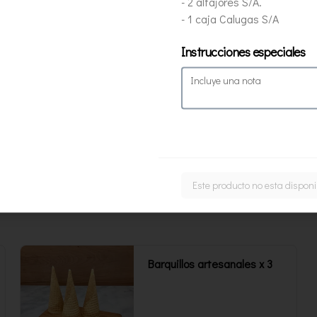
- 2 alfajores S/A.
473 ml. Rinde 4 porciones.
- 1 caja Calugas S/A
Instrucciones especiales
Yogurt maracuyá Sin azúcar
473 ml
$8.500
Este producto no esta disponi
Barquillos artesanales x 3