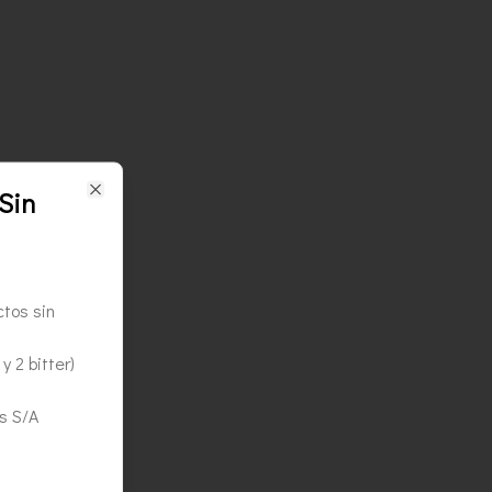
Sin
Close
ctos sin
y 2 bitter)
s S/A