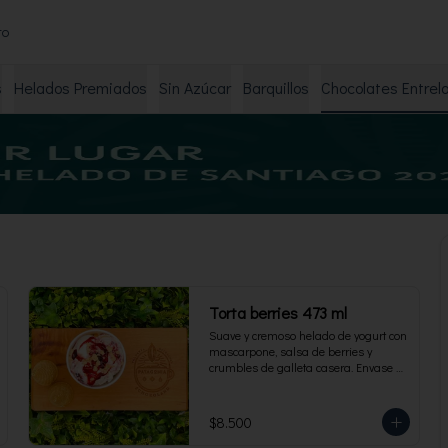
to
s
Helados Premiados
Sin Azúcar
Barquillos
Chocolates Entrel
Torta berries 473 ml
Suave y cremoso helado de yogurt con 
mascarpone, salsa de berries y 
crumbles de galleta casera. Envase 
familiar 473 ml, rinde 4 porciones.
$8.500