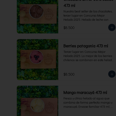
473 ml
Nuestro best seller de los chocolates, 
tercer lugar en Concurso Mejor 
Helado 2025. Helado de leche con 
cacao de origen de intensidad al 60%. 
$8.500
Envase familiar 473 ml, rinde 4  
porciones.
Berries patagonia 473 ml
Tercer lugar en Concurso Mejor 
Helado 2025. Lo mejor de los berries 
chilenos se combinan en este helado 
al agua hecho con frambuesas, 
moras y arándanos. Apto para 
Veganos. Sin lactosa. Envase familiar 
$8.500
473 ml. Rinde 4 porciones.
Mango maracuyá 473 ml
Fresco y cítrico helado al agua que 
combina de forma perfecta mango y 
maracuyá. Envase familiar 473 ml, 
rinde 4 porciones.