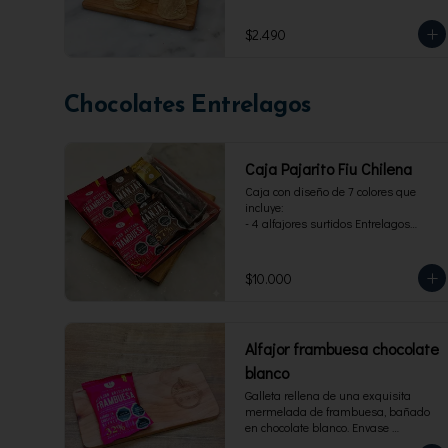
$2.490
Chocolates Entrelagos
Caja Pajarito Fiu Chilena
Caja con diseño de 7 colores que 
incluye: 

- 4 alfajores surtidos Entrelagos

- 2 pack de 3 cuchuflis. 1 blanco y 1 
bitter
$10.000
Alfajor frambuesa chocolate
blanco
Galleta rellena de una exquisita 
mermelada de frambuesa, bañado 
en chocolate blanco. Envase 
individual, 40 g.