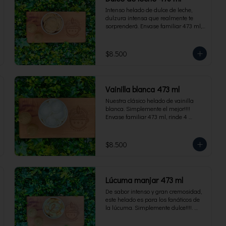
Intenso helado de dulce de leche, 
dulzura intensa que realmente te 
sorprenderá. Envase familiar 473 ml, 
rinde 4 porciones.
$8.500
Vainilla blanca 473 ml
Nuestra clásico helado de vainilla 
blanca. Simplemente el mejor!!!! 
Envase familiar 473 ml, rinde 4 
porciones.
$8.500
Lúcuma manjar 473 ml
De sabor intenso y gran cremosidad, 
este helado es para los fanáticos de 
la lúcuma. Simplemente dulce!!!!. 
Envase familiar 473 ml, rinde 4 
porciones.