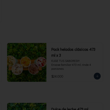
Pack helados clásicos 473
ml x 3
ELIGE TUS SABORES!!!

Envase familiar 473 ml, rinde 4 
porciones.
$24.000
Dulce de leche 473 ml