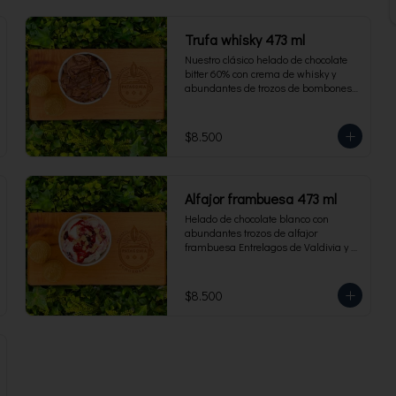
Trufa whisky 473 ml
Nuestro clásico helado de chocolate 
bitter 60% con crema de whisky y 
abundantes de trozos de bombones 
Entrelagos. Envase familiar 473 ml, 
rinde 4 porciones.
$8.500
Alfajor frambuesa 473 ml
Helado de chocolate blanco con 
abundantes trozos de alfajor 
frambuesa Entrelagos de Valdivia y 
salsa de frambuesa. Envase familiar 
473 ml, rinde 4 porciones.
$8.500