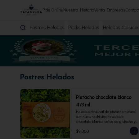
Pide Online
Nuestra Historia
Venta Empresas
Contac
Postres Helados
Packs Helados
Helados Clásico
Postres Helados
Pistacho chocolate blanco
473 ml
Helado artesanal de pistacho natural 
con nuestro clásico helado de 
chocolate blanco, salsa de pistacho y 
trocitos de pistacho. Envase familiar 
$9.000
473 ml, rinde 4 porciones.