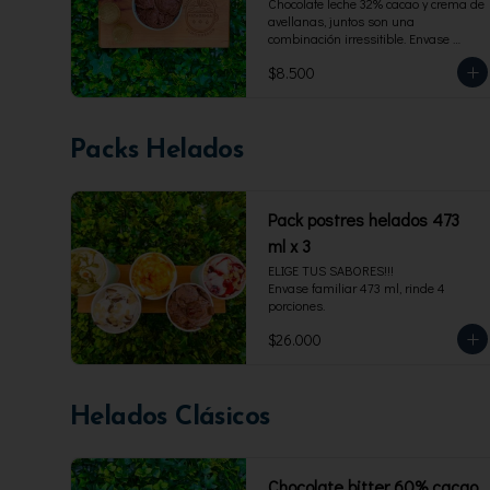
Chocolate leche 32% cacao y crema de 
avellanas, juntos son una 
combinación irressitible. Envase 
familiar 473 ml, rinde 4 porciones.
$8.500
Packs Helados
Pack postres helados 473
ml x 3
ELIGE TUS SABORES!!!

Envase familiar 473 ml, rinde 4 
porciones.
$26.000
Helados Clásicos
Chocolate bitter 60% cacao