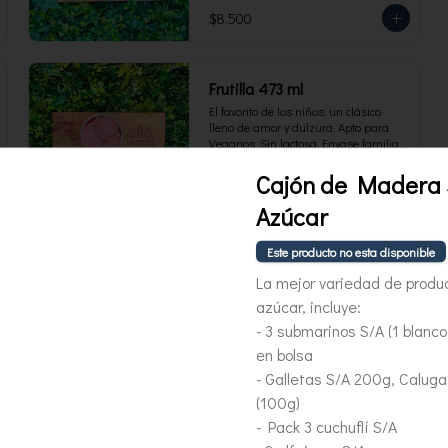
$8.500
Frutilla 473 ml
El favorito de los niños, un clásico 
lleno de amor y dulzura. Apto para 
Veganos. Sin lactosa. Envase familiar 
473 ml. Rinde 4 porciones.
Cajón de Madera 
$8.500
Azúcar
Este producto no esta disponible
La mejor variedad de produ
azúcar, incluye:
- 3 submarinos S/A (1 blanco 
Berries patagonia 473 ml
en bolsa
Tercer lugar en Concurso Mejor 
Helado 2025. Lo mejor de los berries 
- Galletas S/A 200g, Caluga
chilenos se combinan en este helado 
(100g)
al agua hecho con frambuesas, 
moras y arándanos. Apto para 
- Pack 3 cuchuflí S/A
Veganos. Sin lactosa. Envase familiar 
$8.500