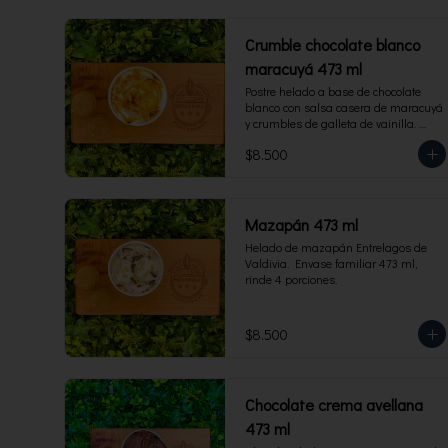
Crumble chocolate blanco
maracuyá 473 ml
Postre helado a base de chocolate 
blanco con salsa casera de maracuyá 
y crumbles de galleta de vainilla. 
Envase familiar 473 ml, rinde 4 
$8.500
porciones.
Mazapán 473 ml
Helado de mazapán Entrelagos de 
Valdivia.  Envase familiar 473 ml, 
rinde 4 porciones.
$8.500
Chocolate crema avellana
473 ml