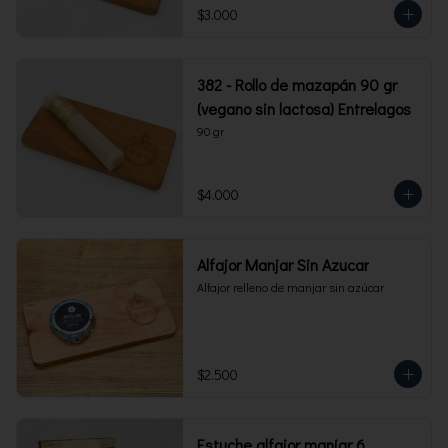
$3.000
382 - Rollo de mazapán 90 gr
(vegano sin lactosa) Entrelagos
90 gr
$4.000
Alfajor Manjar Sin Azucar
Alfajor relleno de manjar sin azúcar
$2.500
Estuche alfajor manjar 6