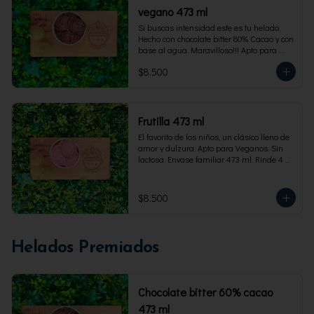
vegano 473 ml
Si buscas intensidad este es tu helado. 
Hecho con chocolate bitter 80% Cacao y con 
base al agua. Maravilloso!!! Apto para 
veganos. Envase familiar 473 ml, rinde 4 
$8.500
porciones
Frutilla 473 ml
El favorito de los niños, un clásico lleno de 
amor y dulzura. Apto para Veganos. Sin 
lactosa. Envase familiar 473 ml. Rinde 4 
porciones.
$8.500
Helados Premiados
Chocolate bitter 60% cacao
473 ml