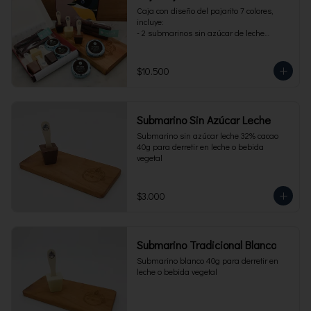
Caja con diseño del pajarito 7 colores, 
incluye:

- 2 submarinos sin azúcar de leche

- 2 alfajores sin azúcar 

- 1 paquete de cuchuflí sin azúcar
$10.500
Submarino Sin Azúcar Leche
Submarino sin azúcar leche 32% cacao 
40g para derretir en leche o bebida 
vegetal
$3.000
Submarino Tradicional Blanco
Submarino blanco 40g para derretir en 
leche o bebida vegetal