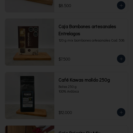
$8.500
Caja Bombones artesanales
Entrelagos
120 g mix bombones artesanales Cod. 508
$7.500
Café Kawas molido 250g
Bolsa 250 g 

100% Arábica
$12.000