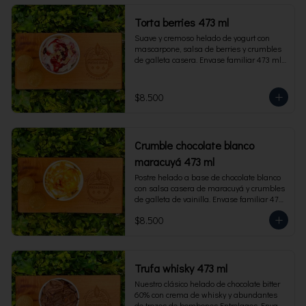
Torta berries 473 ml
Suave y cremoso helado de yogurt con 
mascarpone, salsa de berries y crumbles 
de galleta casera. Envase familiar 473 ml, 
rinde 4 porciones.
$8.500
Crumble chocolate blanco
maracuyá 473 ml
Postre helado a base de chocolate blanco 
con salsa casera de maracuyá y crumbles 
de galleta de vainilla. Envase familiar 473 
ml, rinde 4 porciones.
$8.500
Trufa whisky 473 ml
Nuestro clásico helado de chocolate bitter 
60% con crema de whisky y abundantes 
de trozos de bombones Entrelagos. Envase 