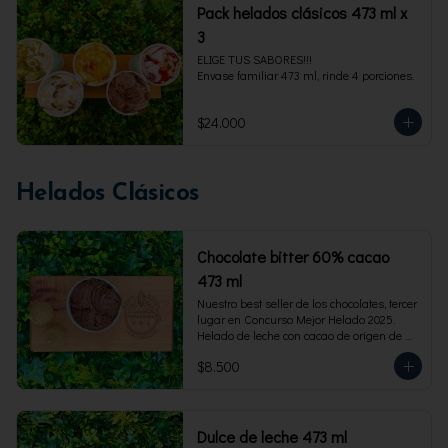
Pack helados clásicos 473 ml x
3
ELIGE TUS SABORES!!!

Envase familiar 473 ml, rinde 4 porciones.
$24.000
Helados Clásicos
Chocolate bitter 60% cacao
473 ml
Nuestro best seller de los chocolates, tercer 
lugar en Concurso Mejor Helado 2025. 
Helado de leche con cacao de origen de 
intensidad al 60%. Envase familiar 473 ml, 
$8.500
rinde 4  porciones.
Dulce de leche 473 ml