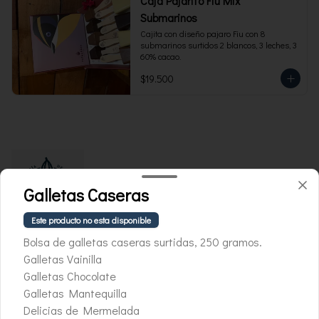
Caja Pajarito Fiu Mix
Submarinos
Cajita con diseño pajaro Fiu con 8 
submarinos surtidos 2 blancos, 3 leches, 3 
60% cacao.
$19.500
Galletas Caseras
Este producto no esta disponible
Bolsa de galletas caseras surtidas, 250 gramos.
Galletas Vainilla
Conócenos
Galletas Chocolate
Galletas Mantequilla
Whatsapp +569 3214 2732
Delicias de Mermelada
Términos y condiciones