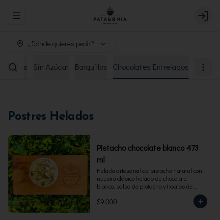
Abrir menu de navegación
Login
¿Dónde quieres pedir?
remiados
Sin Azúcar
Barquillos
Chocolates Entrelagos
Postres Helados
Pistacho chocolate blanco 473
ml
Helado artesanal de pistacho natural con 
nuestro clásico helado de chocolate 
blanco, salsa de pistacho y trocitos de 
pistacho. Envase familiar 473 ml, rinde 4 
$9.000
porciones.