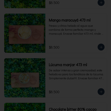
$8.500
Mango maracuyá 473 ml
Fresco y cítrico helado al agua que 
combina de forma perfecta mango y 
maracuyá. Envase familiar 473 ml, rinde 4 
porciones.
$8.500
Lúcuma manjar 473 ml
De sabor intenso y gran cremosidad, este 
helado es para los fanáticos de la lúcuma. 
Simplemente dulce!!!!. Envase familiar 473 
ml, rinde 4 porciones.
$8.500
Chocolate bitter 80% cacao