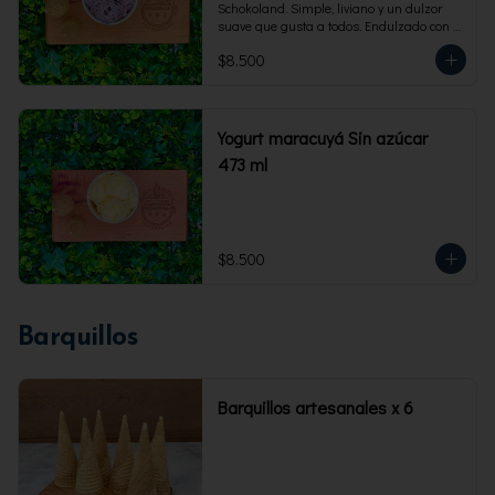
Schokoland. Simple, liviano y un dulzor 
suave que gusta a todos. Endulzado con 
fructosa.Envase familiar 473 ml. Rinde 4 
$8.500
porciones.
Yogurt maracuyá Sin azúcar
473 ml
$8.500
Barquillos
Barquillos artesanales x 6