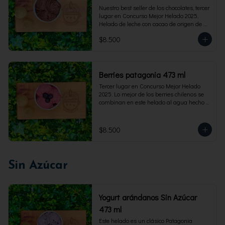
Nuestro best seller de los chocolates, tercer 
lugar en Concurso Mejor Helado 2025. 
Helado de leche con cacao de origen de 
intensidad al 60%. Envase familiar 473 ml, 
$8.500
rinde 4  porciones.
Berries patagonia 473 ml
Tercer lugar en Concurso Mejor Helado 
2025. Lo mejor de los berries chilenos se 
combinan en este helado al agua hecho 
con frambuesas, moras y arándanos. Apto 
para Veganos. Sin lactosa. Envase familiar 
473 ml. Rinde 4 porciones.
$8.500
Sin Azúcar
Yogurt arándanos Sin Azúcar
473 ml
Este helado es un clásico Patagonia 