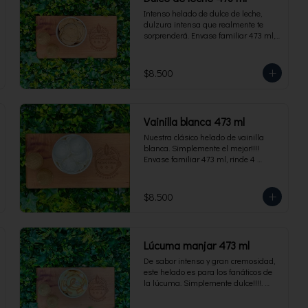
Intenso helado de dulce de leche, 
dulzura intensa que realmente te 
sorprenderá. Envase familiar 473 ml, 
rinde 4 porciones.
$8.500
Vainilla blanca 473 ml
Nuestra clásico helado de vainilla 
blanca. Simplemente el mejor!!!! 
Envase familiar 473 ml, rinde 4 
porciones.
$8.500
Lúcuma manjar 473 ml
De sabor intenso y gran cremosidad, 
este helado es para los fanáticos de 
la lúcuma. Simplemente dulce!!!!. 
Envase familiar 473 ml, rinde 4 
porciones.