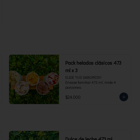
Pack helados clásicos 473
ml x 3
ELIGE TUS SABORES!!!

Envase familiar 473 ml, rinde 4 
porciones.
$24.000
Dulce de leche 473 ml