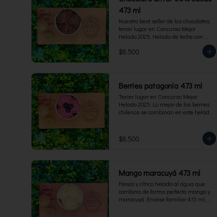
473 ml
Nuestro best seller de los chocolates, 
tercer lugar en Concurso Mejor 
Helado 2025. Helado de leche con 
cacao de origen de intensidad al 60%. 
$8.500
Envase familiar 473 ml, rinde 4  
porciones.
Berries patagonia 473 ml
Tercer lugar en Concurso Mejor 
Helado 2025. Lo mejor de los berries 
chilenos se combinan en este helado 
al agua hecho con frambuesas, 
moras y arándanos. Apto para 
Veganos. Sin lactosa. Envase familiar 
$8.500
473 ml. Rinde 4 porciones.
Mango maracuyá 473 ml
Fresco y cítrico helado al agua que 
combina de forma perfecta mango y 
maracuyá. Envase familiar 473 ml, 
rinde 4 porciones.