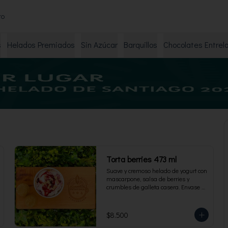
to
s
Helados Premiados
Sin Azúcar
Barquillos
Chocolates Entrel
Torta berries 473 ml
Suave y cremoso helado de yogurt con 
mascarpone, salsa de berries y 
crumbles de galleta casera. Envase 
familiar 473 ml, rinde 4 porciones.
$8.500