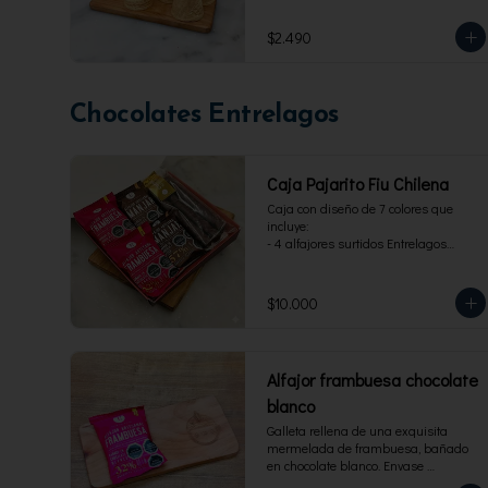
$2.490
Chocolates Entrelagos
Caja Pajarito Fiu Chilena
Caja con diseño de 7 colores que 
incluye: 

- 4 alfajores surtidos Entrelagos

- 2 pack de 3 cuchuflis. 1 blanco y 1 
bitter
$10.000
Alfajor frambuesa chocolate
blanco
Galleta rellena de una exquisita 
mermelada de frambuesa, bañado 
en chocolate blanco. Envase 
individual, 40 g.