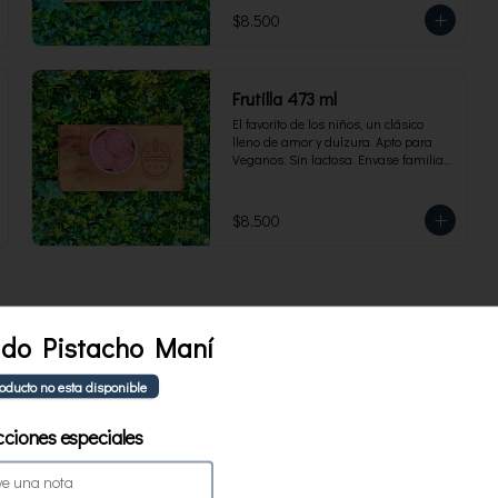
$8.500
Frutilla 473 ml
El favorito de los niños, un clásico 
lleno de amor y dulzura. Apto para 
Veganos. Sin lactosa. Envase familiar 
473 ml. Rinde 4 porciones.
$8.500
ado Pistacho Maní
Berries patagonia 473 ml
roducto no esta disponible
Tercer lugar en Concurso Mejor 
Helado 2025. Lo mejor de los berries 
chilenos se combinan en este helado 
cciones especiales
al agua hecho con frambuesas, 
moras y arándanos. Apto para 
Veganos. Sin lactosa. Envase familiar 
$8.500