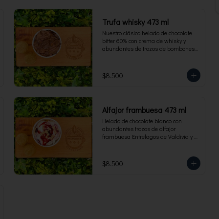
Trufa whisky 473 ml
Nuestro clásico helado de chocolate 
bitter 60% con crema de whisky y 
abundantes de trozos de bombones 
Entrelagos. Envase familiar 473 ml, 
rinde 4 porciones.
$8.500
Alfajor frambuesa 473 ml
Helado de chocolate blanco con 
abundantes trozos de alfajor 
frambuesa Entrelagos de Valdivia y 
salsa de frambuesa. Envase familiar 
473 ml, rinde 4 porciones.
$8.500