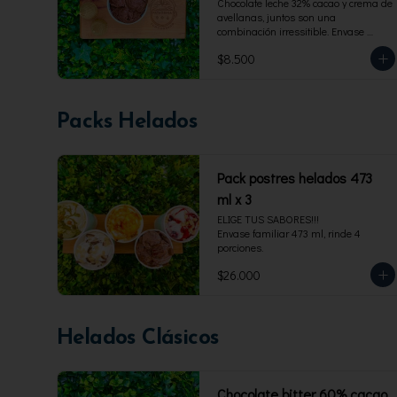
Chocolate leche 32% cacao y crema de 
avellanas, juntos son una 
combinación irressitible. Envase 
familiar 473 ml, rinde 4 porciones.
$8.500
Packs Helados
Pack postres helados 473
ml x 3
ELIGE TUS SABORES!!!

Envase familiar 473 ml, rinde 4 
porciones.
$26.000
Helados Clásicos
Chocolate bitter 60% cacao