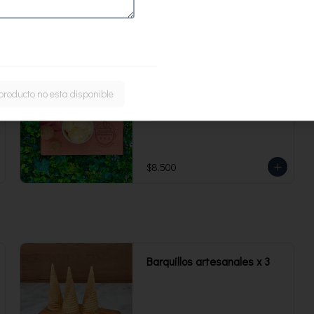
473 ml. Rinde 4 porciones.
Yogurt maracuyá Sin azúcar
producto no esta disponible
473 ml
$8.500
Barquillos artesanales x 3