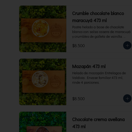
Crumble chocolate blanco
maracuyá 473 ml
Postre helado a base de chocolate 
blanco con salsa casera de maracuyá 
y crumbles de galleta de vainilla. 
Envase familiar 473 ml, rinde 4 
$8.500
porciones.
Mazapán 473 ml
Helado de mazapán Entrelagos de 
Valdivia.  Envase familiar 473 ml, 
rinde 4 porciones.
$8.500
Chocolate crema avellana
473 ml