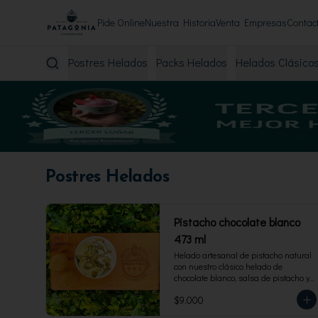
Pide Online
Nuestra Historia
Venta Empresas
Contac
Postres Helados
Packs Helados
Helados Clásico
Postres Helados
Pistacho chocolate blanco
473 ml
Helado artesanal de pistacho natural 
con nuestro clásico helado de 
chocolate blanco, salsa de pistacho y 
trocitos de pistacho. Envase familiar 
$9.000
473 ml, rinde 4 porciones.