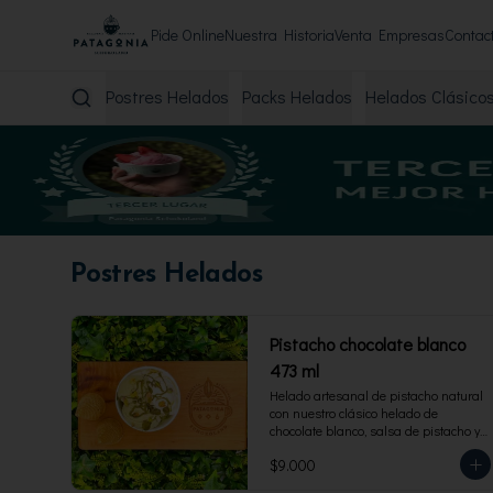
Pide Online
Nuestra Historia
Venta Empresas
Contac
Postres Helados
Packs Helados
Helados Clásico
Postres Helados
Pistacho chocolate blanco
473 ml
Helado artesanal de pistacho natural 
con nuestro clásico helado de 
chocolate blanco, salsa de pistacho y 
trocitos de pistacho. Envase familiar 
$9.000
473 ml, rinde 4 porciones.