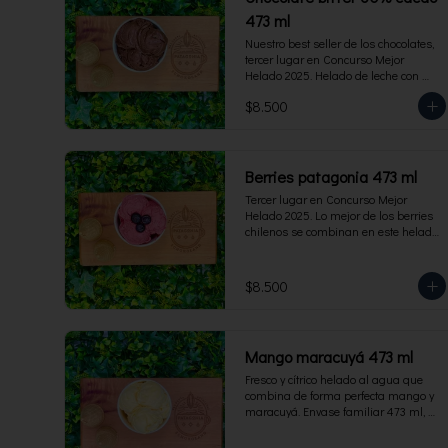
473 ml
Nuestro best seller de los chocolates, 
tercer lugar en Concurso Mejor 
Helado 2025. Helado de leche con 
cacao de origen de intensidad al 60%. 
$8.500
Envase familiar 473 ml, rinde 4  
porciones.
Berries patagonia 473 ml
Tercer lugar en Concurso Mejor 
Helado 2025. Lo mejor de los berries 
chilenos se combinan en este helado 
al agua hecho con frambuesas, 
moras y arándanos. Apto para 
Veganos. Sin lactosa. Envase familiar 
$8.500
473 ml. Rinde 4 porciones.
Mango maracuyá 473 ml
Fresco y cítrico helado al agua que 
combina de forma perfecta mango y 
maracuyá. Envase familiar 473 ml, 
rinde 4 porciones.