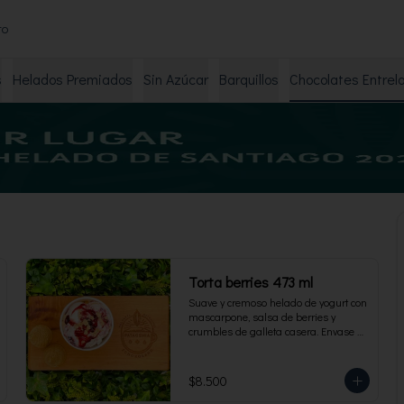
to
s
Helados Premiados
Sin Azúcar
Barquillos
Chocolates Entrel
Torta berries 473 ml
Suave y cremoso helado de yogurt con 
mascarpone, salsa de berries y 
crumbles de galleta casera. Envase 
familiar 473 ml, rinde 4 porciones.
$8.500