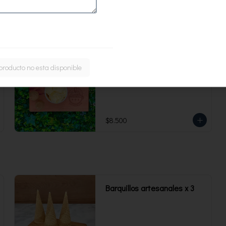
473 ml. Rinde 4 porciones.
Yogurt maracuyá Sin azúcar
producto no esta disponible
473 ml
$8.500
Barquillos artesanales x 3