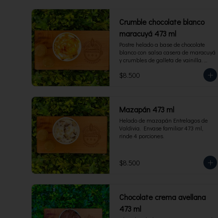
Crumble chocolate blanco
maracuyá 473 ml
Postre helado a base de chocolate 
blanco con salsa casera de maracuyá 
y crumbles de galleta de vainilla. 
Envase familiar 473 ml, rinde 4 
$8.500
porciones.
Mazapán 473 ml
Helado de mazapán Entrelagos de 
Valdivia.  Envase familiar 473 ml, 
rinde 4 porciones.
$8.500
Chocolate crema avellana
473 ml