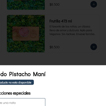
$8.500
Frutilla 473 ml
El favorito de los niños, un clásico 
lleno de amor y dulzura. Apto para 
Veganos. Sin lactosa. Envase familiar 
473 ml. Rinde 4 porciones.
$8.500
ado Pistacho Maní
Berries patagonia 473 ml
roducto no esta disponible
Tercer lugar en Concurso Mejor 
Helado 2025. Lo mejor de los berries 
chilenos se combinan en este helado 
cciones especiales
al agua hecho con frambuesas, 
moras y arándanos. Apto para 
Veganos. Sin lactosa. Envase familiar 
$8.500