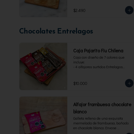
$2.490
Chocolates Entrelagos
Caja Pajarito Fiu Chilena
Caja con diseño de 7 colores que 
incluye: 

- 4 alfajores surtidos Entrelagos

- 2 pack de 3 cuchuflis. 1 blanco y 1 
bitter
$10.000
Alfajor frambuesa chocolate
blanco
Galleta rellena de una exquisita 
mermelada de frambuesa, bañado 
en chocolate blanco. Envase 
individual, 40 g.