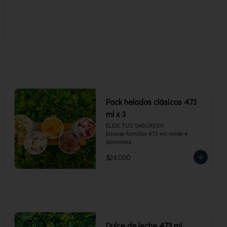
Pack helados clásicos 473
ml x 3
ELIGE TUS SABORES!!!

Envase familiar 473 ml, rinde 4 
porciones.
$24.000
Dulce de leche 473 ml