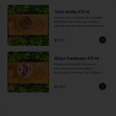
Trufa whisky 473 ml
Nuestro clásico helado de chocolate 
bitter 60% con crema de whisky y 
abundantes de trozos de bombones 
Entrelagos. Envase familiar 473 ml, 
rinde 4 porciones.
$8.500
Alfajor frambuesa 473 ml
Helado de chocolate blanco con 
abundantes trozos de alfajor 
frambuesa Entrelagos de Valdivia y 
salsa de frambuesa. Envase familiar 
473 ml, rinde 4 porciones.
$8.500