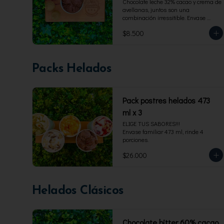
Chocolate leche 32% cacao y crema de 
avellanas, juntos son una 
combinación irressitible. Envase 
familiar 473 ml, rinde 4 porciones.
$8.500
Packs Helados
Pack postres helados 473
ml x 3
ELIGE TUS SABORES!!!

Envase familiar 473 ml, rinde 4 
porciones.
$26.000
Helados Clásicos
Chocolate bitter 60% cacao