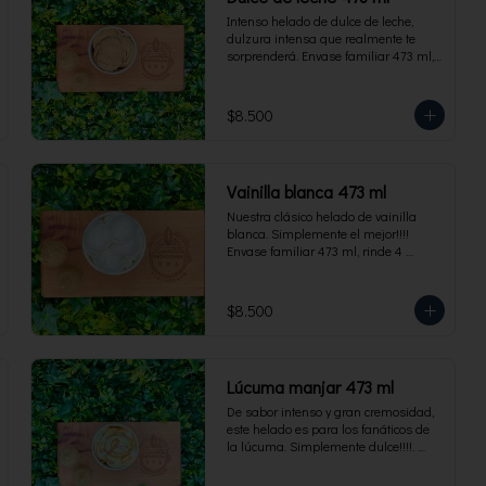
Intenso helado de dulce de leche, 
dulzura intensa que realmente te 
sorprenderá. Envase familiar 473 ml, 
rinde 4 porciones.
$8.500
Vainilla blanca 473 ml
Nuestra clásico helado de vainilla 
blanca. Simplemente el mejor!!!! 
Envase familiar 473 ml, rinde 4 
porciones.
$8.500
Lúcuma manjar 473 ml
De sabor intenso y gran cremosidad, 
este helado es para los fanáticos de 
la lúcuma. Simplemente dulce!!!!. 
Envase familiar 473 ml, rinde 4 
porciones.