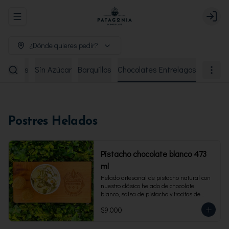
Abrir menu de navegación
Login
¿Dónde quieres pedir?
remiados
Sin Azúcar
Barquillos
Chocolates Entrelagos
Postres Helados
Pistacho chocolate blanco 473
ml
Helado artesanal de pistacho natural con 
nuestro clásico helado de chocolate 
blanco, salsa de pistacho y trocitos de 
pistacho. Envase familiar 473 ml, rinde 4 
$9.000
porciones.