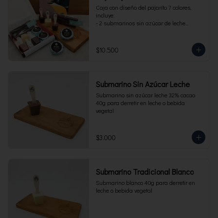
Caja con diseño del pajarito 7 colores, 
incluye:

- 2 submarinos sin azúcar de leche

- 2 alfajores sin azúcar 

- 1 paquete de cuchuflí sin azúcar
$10.500
Submarino Sin Azúcar Leche
Submarino sin azúcar leche 32% cacao 
40g para derretir en leche o bebida 
vegetal
$3.000
Submarino Tradicional Blanco
Submarino blanco 40g para derretir en 
leche o bebida vegetal