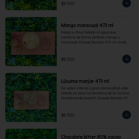
$8.500
Mango maracuyá 473 ml
Fresco y cítrico helado al agua que 
combina de forma perfecta mango y 
maracuyá. Envase familiar 473 ml, rinde 4 
porciones.
$8.500
Lúcuma manjar 473 ml
De sabor intenso y gran cremosidad, este 
helado es para los fanáticos de la lúcuma. 
Simplemente dulce!!!!. Envase familiar 473 
ml, rinde 4 porciones.
$8.500
Chocolate bitter 80% cacao