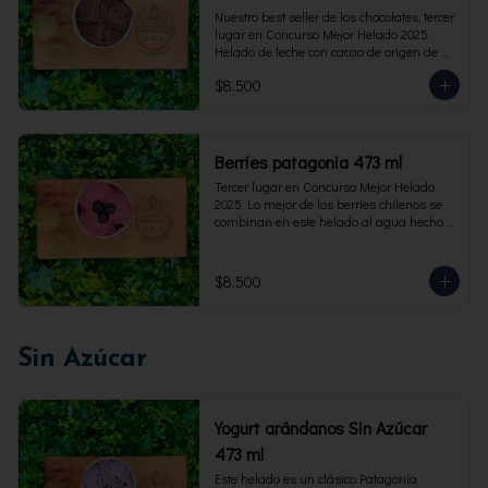
Nuestro best seller de los chocolates, tercer 
lugar en Concurso Mejor Helado 2025. 
Helado de leche con cacao de origen de 
intensidad al 60%. Envase familiar 473 ml, 
$8.500
rinde 4  porciones.
Berries patagonia 473 ml
Tercer lugar en Concurso Mejor Helado 
2025. Lo mejor de los berries chilenos se 
combinan en este helado al agua hecho 
con frambuesas, moras y arándanos. Apto 
para Veganos. Sin lactosa. Envase familiar 
473 ml. Rinde 4 porciones.
$8.500
Sin Azúcar
Yogurt arándanos Sin Azúcar
473 ml
Este helado es un clásico Patagonia 