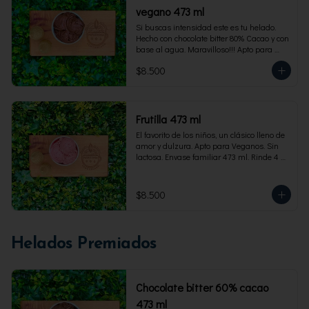
vegano 473 ml
Si buscas intensidad este es tu helado. 
Hecho con chocolate bitter 80% Cacao y con 
base al agua. Maravilloso!!! Apto para 
veganos. Envase familiar 473 ml, rinde 4 
$8.500
porciones
Frutilla 473 ml
El favorito de los niños, un clásico lleno de 
amor y dulzura. Apto para Veganos. Sin 
lactosa. Envase familiar 473 ml. Rinde 4 
porciones.
$8.500
Helados Premiados
Chocolate bitter 60% cacao
473 ml