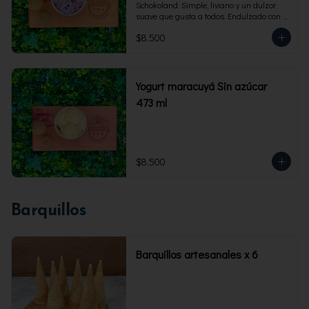
Schokoland. Simple, liviano y un dulzor 
suave que gusta a todos. Endulzado con 
fructosa.Envase familiar 473 ml. Rinde 4 
$8.500
porciones.
Yogurt maracuyá Sin azúcar
473 ml
$8.500
Barquillos
Barquillos artesanales x 6