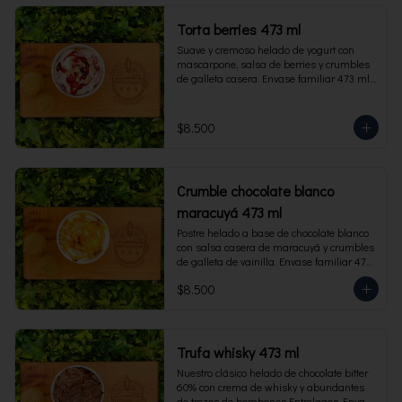
Torta berries 473 ml
Suave y cremoso helado de yogurt con 
mascarpone, salsa de berries y crumbles 
de galleta casera. Envase familiar 473 ml, 
rinde 4 porciones.
$8.500
Crumble chocolate blanco
maracuyá 473 ml
Postre helado a base de chocolate blanco 
con salsa casera de maracuyá y crumbles 
de galleta de vainilla. Envase familiar 473 
ml, rinde 4 porciones.
$8.500
Trufa whisky 473 ml
Nuestro clásico helado de chocolate bitter 
60% con crema de whisky y abundantes 
de trozos de bombones Entrelagos. Envase 