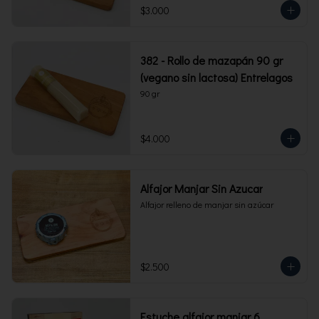
$3.000
382 - Rollo de mazapán 90 gr
(vegano sin lactosa) Entrelagos
90 gr
$4.000
Alfajor Manjar Sin Azucar
Alfajor relleno de manjar sin azúcar
$2.500
Estuche alfajor manjar 6