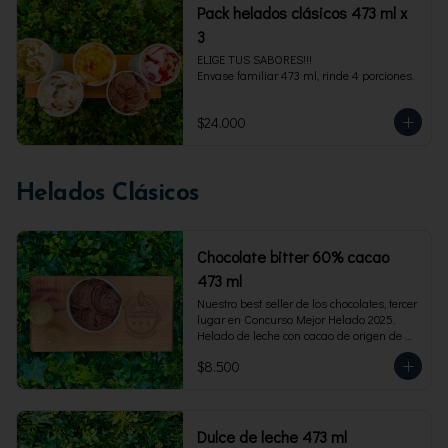
Pack helados clásicos 473 ml x
3
ELIGE TUS SABORES!!!

Envase familiar 473 ml, rinde 4 porciones.
$24.000
Helados Clásicos
Chocolate bitter 60% cacao
473 ml
Nuestro best seller de los chocolates, tercer 
lugar en Concurso Mejor Helado 2025. 
Helado de leche con cacao de origen de 
intensidad al 60%. Envase familiar 473 ml, 
$8.500
rinde 4  porciones.
Dulce de leche 473 ml