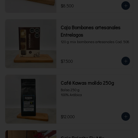
$8.500
Caja Bombones artesanales
Entrelagos
120 g mix bombones artesanales Cod. 508
$7.500
Café Kawas molido 250g
Bolsa 250 g 

100% Arábica
$12.000