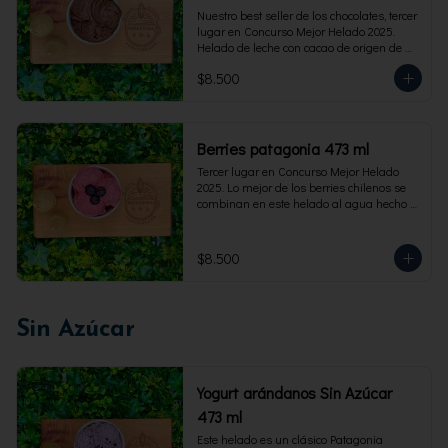
Nuestro best seller de los chocolates, tercer 
lugar en Concurso Mejor Helado 2025. 
Helado de leche con cacao de origen de 
intensidad al 60%. Envase familiar 473 ml, 
$8.500
rinde 4  porciones.
Berries patagonia 473 ml
Tercer lugar en Concurso Mejor Helado 
2025. Lo mejor de los berries chilenos se 
combinan en este helado al agua hecho 
con frambuesas, moras y arándanos. Apto 
para Veganos. Sin lactosa. Envase familiar 
473 ml. Rinde 4 porciones.
$8.500
Sin Azúcar
Yogurt arándanos Sin Azúcar
473 ml
Este helado es un clásico Patagonia 