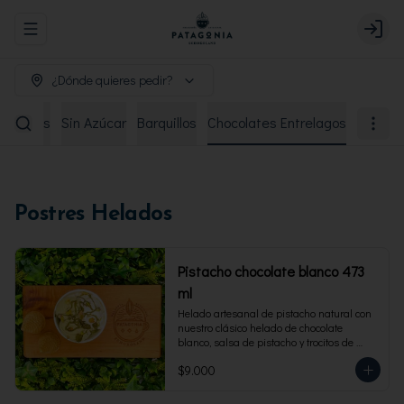
Abrir menu de navegación
Login
¿Dónde quieres pedir?
remiados
Sin Azúcar
Barquillos
Chocolates Entrelagos
Postres Helados
Pistacho chocolate blanco 473
ml
Helado artesanal de pistacho natural con 
nuestro clásico helado de chocolate 
blanco, salsa de pistacho y trocitos de 
pistacho. Envase familiar 473 ml, rinde 4 
$9.000
porciones.