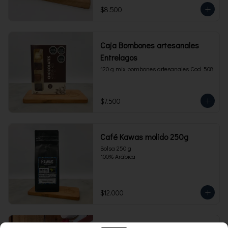
$8.500
Caja Bombones artesanales
Entrelagos
120 g mix bombones artesanales Cod. 508
$7.500
Café Kawas molido 250g
Bolsa 250 g 

100% Arábica
$12.000