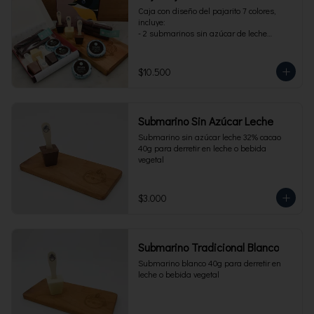
Caja con diseño del pajarito 7 colores, 
incluye:

- 2 submarinos sin azúcar de leche

- 2 alfajores sin azúcar 

- 1 paquete de cuchuflí sin azúcar
$10.500
Submarino Sin Azúcar Leche
Submarino sin azúcar leche 32% cacao 
40g para derretir en leche o bebida 
vegetal
$3.000
Submarino Tradicional Blanco
Submarino blanco 40g para derretir en 
leche o bebida vegetal