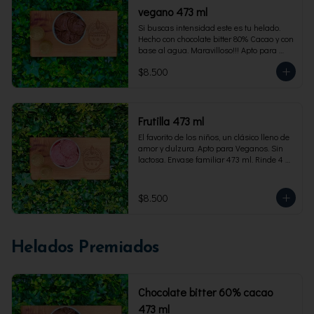
vegano 473 ml
Si buscas intensidad este es tu helado. 
Hecho con chocolate bitter 80% Cacao y con 
base al agua. Maravilloso!!! Apto para 
veganos. Envase familiar 473 ml, rinde 4 
$8.500
porciones
Frutilla 473 ml
El favorito de los niños, un clásico lleno de 
amor y dulzura. Apto para Veganos. Sin 
lactosa. Envase familiar 473 ml. Rinde 4 
porciones.
$8.500
Helados Premiados
Chocolate bitter 60% cacao
473 ml