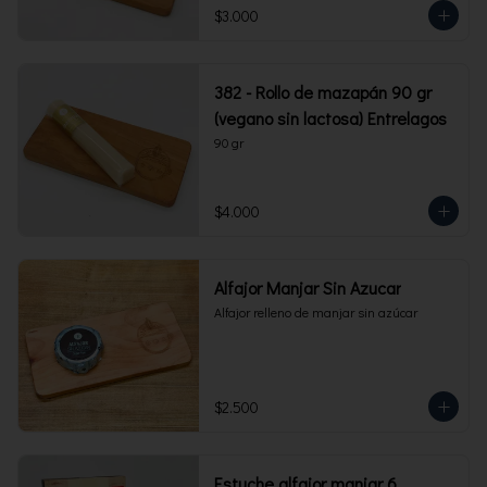
$3.000
382 - Rollo de mazapán 90 gr
(vegano sin lactosa) Entrelagos
90 gr
$4.000
Alfajor Manjar Sin Azucar
Alfajor relleno de manjar sin azúcar
$2.500
Estuche alfajor manjar 6