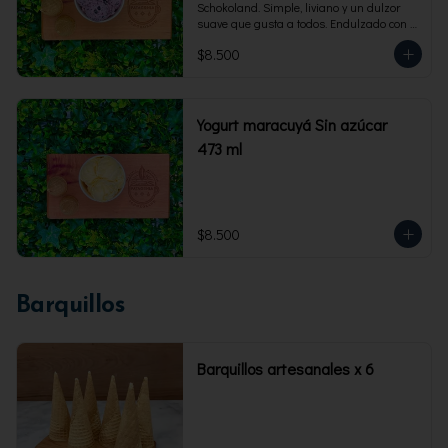
Schokoland. Simple, liviano y un dulzor 
suave que gusta a todos. Endulzado con 
fructosa.Envase familiar 473 ml. Rinde 4 
$8.500
porciones.
Yogurt maracuyá Sin azúcar
473 ml
$8.500
Barquillos
Barquillos artesanales x 6