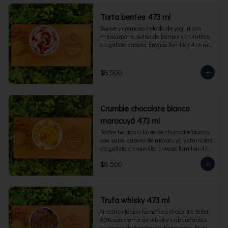
Torta berries 473 ml
Suave y cremoso helado de yogurt con 
mascarpone, salsa de berries y crumbles 
de galleta casera. Envase familiar 473 ml, 
rinde 4 porciones.
$8.500
Crumble chocolate blanco
maracuyá 473 ml
Postre helado a base de chocolate blanco 
con salsa casera de maracuyá y crumbles 
de galleta de vainilla. Envase familiar 473 
ml, rinde 4 porciones.
$8.500
Trufa whisky 473 ml
Nuestro clásico helado de chocolate bitter 
60% con crema de whisky y abundantes 
de trozos de bombones Entrelagos. Envase 