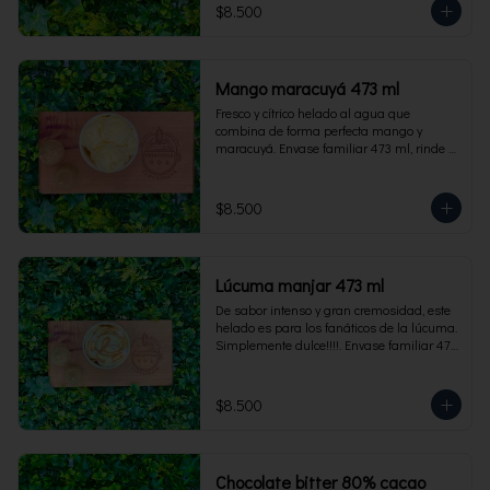
$8.500
Mango maracuyá 473 ml
Fresco y cítrico helado al agua que 
combina de forma perfecta mango y 
maracuyá. Envase familiar 473 ml, rinde 4 
porciones.
$8.500
Lúcuma manjar 473 ml
De sabor intenso y gran cremosidad, este 
helado es para los fanáticos de la lúcuma. 
Simplemente dulce!!!!. Envase familiar 473 
ml, rinde 4 porciones.
$8.500
Chocolate bitter 80% cacao