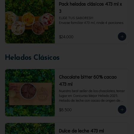
Pack helados clásicos 473 ml x
3
ELIGE TUS SABORES!!!

Envase familiar 473 ml, rinde 4 porciones.
$24.000
Helados Clásicos
Chocolate bitter 60% cacao
473 ml
Nuestro best seller de los chocolates, tercer 
lugar en Concurso Mejor Helado 2025. 
Helado de leche con cacao de origen de 
intensidad al 60%. Envase familiar 473 ml, 
$8.500
rinde 4  porciones.
Dulce de leche 473 ml