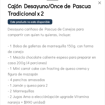
Caja Pajarito Fiu Mix
Cajón Desayuno/Once de Pascua
Submarinos
Cajita con diseño pajaro Fiu con 8 
Tradicional x 2
submarinos surtidos 2 blancos, 3 leches, 3 
60% cacao.
Este producto no esta disponible
$19.500
Desayuno cariñoso de Pascua de Conejos para
compartir con quien tu quieras, incluye:
- 1 Bolsa de galletas de mantequilla 150g. con forma
de conejo
- 1 Mezcla chocolate caliente espeso para preparar en
casa 200g (4 porciones)
- 1 Mini carrot cake con frosting de queso crema y
figura de mazapán
- 4 pancitos amasados
- 1 Jamón y queso para 2
Conócenos
- 2 Mantequillas
- 2 Jugos Ama a elección(opción upgrade Vitamina
Whatsapp +569 3214 2732
naranja + $990 unidad)
Términos y condiciones