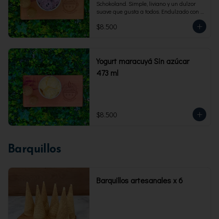
Schokoland. Simple, liviano y un dulzor 
suave que gusta a todos. Endulzado con 
fructosa.Envase familiar 473 ml. Rinde 4 
$8.500
porciones.
Yogurt maracuyá Sin azúcar
473 ml
$8.500
Barquillos
Barquillos artesanales x 6