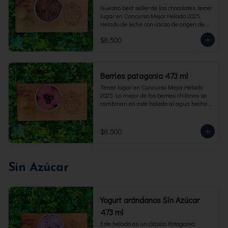
Nuestro best seller de los chocolates, tercer 
lugar en Concurso Mejor Helado 2025. 
Helado de leche con cacao de origen de 
intensidad al 60%. Envase familiar 473 ml, 
$8.500
rinde 4  porciones.
Berries patagonia 473 ml
Tercer lugar en Concurso Mejor Helado 
2025. Lo mejor de los berries chilenos se 
combinan en este helado al agua hecho 
con frambuesas, moras y arándanos. Apto 
para Veganos. Sin lactosa. Envase familiar 
473 ml. Rinde 4 porciones.
$8.500
Sin Azúcar
Yogurt arándanos Sin Azúcar
473 ml
Este helado es un clásico Patagonia 