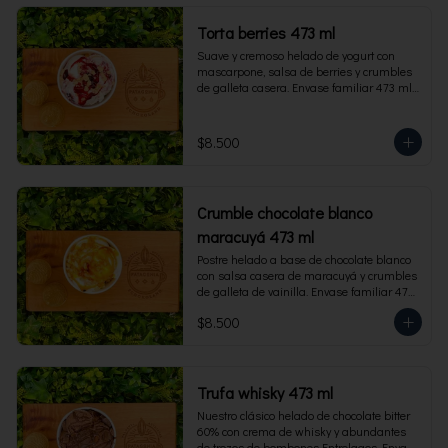
Torta berries 473 ml
Suave y cremoso helado de yogurt con 
mascarpone, salsa de berries y crumbles 
de galleta casera. Envase familiar 473 ml, 
rinde 4 porciones.
$8.500
Crumble chocolate blanco
maracuyá 473 ml
Postre helado a base de chocolate blanco 
con salsa casera de maracuyá y crumbles 
de galleta de vainilla. Envase familiar 473 
ml, rinde 4 porciones.
$8.500
Trufa whisky 473 ml
Nuestro clásico helado de chocolate bitter 
60% con crema de whisky y abundantes 
de trozos de bombones Entrelagos. Envase 