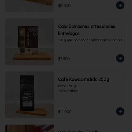
$8.500
Caja Bombones artesanales
Entrelagos
120 g mix bombones artesanales Cod. 508
$7.500
Café Kawas molido 250g
Bolsa 250 g 

100% Arábica
$12.000