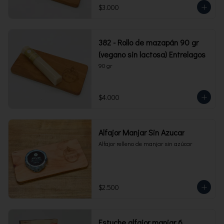
$3.000
382 - Rollo de mazapán 90 gr
(vegano sin lactosa) Entrelagos
90 gr
$4.000
Alfajor Manjar Sin Azucar
Alfajor relleno de manjar sin azúcar
$2.500
Estuche alfajor manjar 6