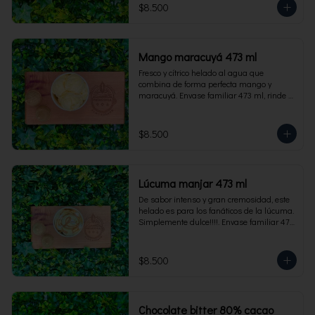
$8.500
Mango maracuyá 473 ml
Fresco y cítrico helado al agua que 
combina de forma perfecta mango y 
maracuyá. Envase familiar 473 ml, rinde 4 
porciones.
$8.500
Lúcuma manjar 473 ml
De sabor intenso y gran cremosidad, este 
helado es para los fanáticos de la lúcuma. 
Simplemente dulce!!!!. Envase familiar 473 
ml, rinde 4 porciones.
$8.500
Chocolate bitter 80% cacao