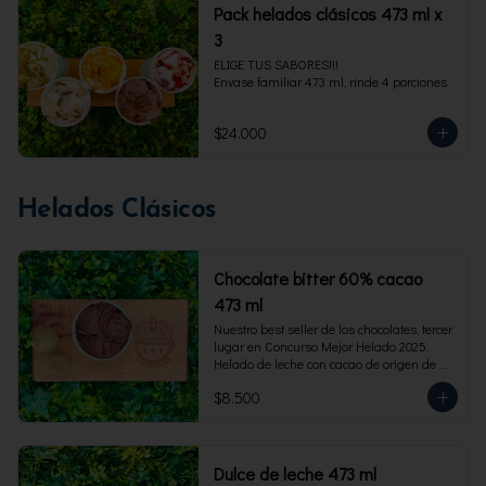
Pack helados clásicos 473 ml x
3
ELIGE TUS SABORES!!!

Envase familiar 473 ml, rinde 4 porciones.
$24.000
Helados Clásicos
Chocolate bitter 60% cacao
473 ml
Nuestro best seller de los chocolates, tercer 
lugar en Concurso Mejor Helado 2025. 
Helado de leche con cacao de origen de 
intensidad al 60%. Envase familiar 473 ml, 
$8.500
rinde 4  porciones.
Dulce de leche 473 ml