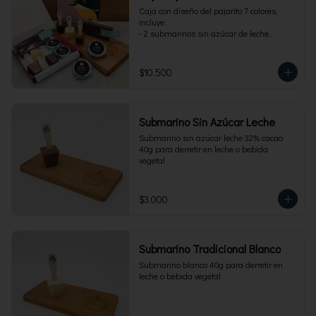
Caja con diseño del pajarito 7 colores, 
incluye:

- 2 submarinos sin azúcar de leche

- 2 alfajores sin azúcar 

- 1 paquete de cuchuflí sin azúcar
$10.500
Submarino Sin Azúcar Leche
Submarino sin azúcar leche 32% cacao 
40g para derretir en leche o bebida 
vegetal
$3.000
Submarino Tradicional Blanco
Submarino blanco 40g para derretir en 
leche o bebida vegetal