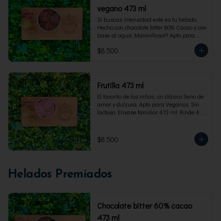
vegano 473 ml
Si buscas intensidad este es tu helado. 
Hecho con chocolate bitter 80% Cacao y con 
base al agua. Maravilloso!!! Apto para 
veganos. Envase familiar 473 ml, rinde 4 
$8.500
porciones
Frutilla 473 ml
El favorito de los niños, un clásico lleno de 
amor y dulzura. Apto para Veganos. Sin 
lactosa. Envase familiar 473 ml. Rinde 4 
porciones.
$8.500
Helados Premiados
Chocolate bitter 60% cacao
473 ml