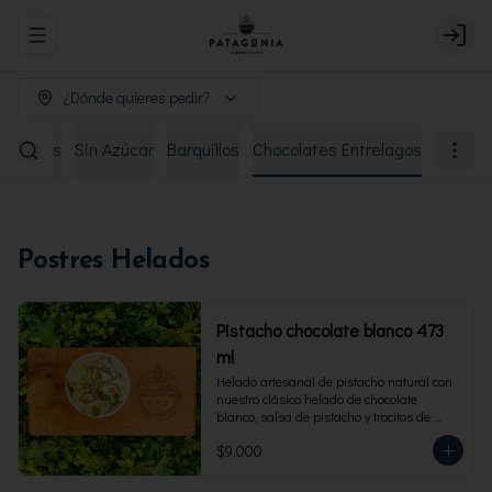
Abrir menu de navegación
Login
¿Dónde quieres pedir?
remiados
Sin Azúcar
Barquillos
Chocolates Entrelagos
Postres Helados
Pistacho chocolate blanco 473
ml
Helado artesanal de pistacho natural con 
nuestro clásico helado de chocolate 
blanco, salsa de pistacho y trocitos de 
pistacho. Envase familiar 473 ml, rinde 4 
$9.000
porciones.