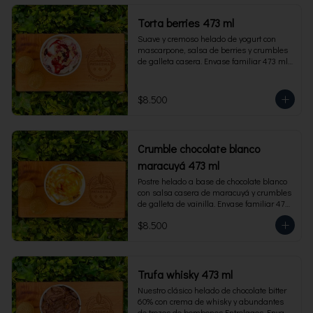
Torta berries 473 ml
Suave y cremoso helado de yogurt con 
mascarpone, salsa de berries y crumbles 
de galleta casera. Envase familiar 473 ml, 
rinde 4 porciones.
$8.500
Crumble chocolate blanco
maracuyá 473 ml
Postre helado a base de chocolate blanco 
con salsa casera de maracuyá y crumbles 
de galleta de vainilla. Envase familiar 473 
ml, rinde 4 porciones.
$8.500
Trufa whisky 473 ml
Nuestro clásico helado de chocolate bitter 
60% con crema de whisky y abundantes 
de trozos de bombones Entrelagos. Envase 