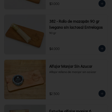
$3.000
382 - Rollo de mazapán 90 gr
(vegano sin lactosa) Entrelagos
90 gr
$4.000
Alfajor Manjar Sin Azucar
Alfajor relleno de manjar sin azúcar
$2.500
Estuche alfajor manjar 6