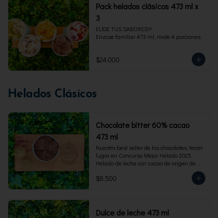
Pack helados clásicos 473 ml x
3
ELIGE TUS SABORES!!!

Envase familiar 473 ml, rinde 4 porciones.
$24.000
Helados Clásicos
Chocolate bitter 60% cacao
473 ml
Nuestro best seller de los chocolates, tercer 
lugar en Concurso Mejor Helado 2025. 
Helado de leche con cacao de origen de 
intensidad al 60%. Envase familiar 473 ml, 
$8.500
rinde 4  porciones.
Dulce de leche 473 ml