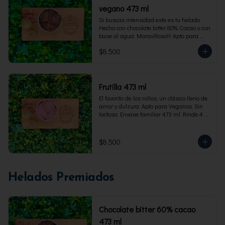
vegano 473 ml
Si buscas intensidad este es tu helado. 
Hecho con chocolate bitter 80% Cacao y con 
base al agua. Maravilloso!!! Apto para 
veganos. Envase familiar 473 ml, rinde 4 
$8.500
porciones
Frutilla 473 ml
El favorito de los niños, un clásico lleno de 
amor y dulzura. Apto para Veganos. Sin 
lactosa. Envase familiar 473 ml. Rinde 4 
porciones.
$8.500
Helados Premiados
Chocolate bitter 60% cacao
473 ml