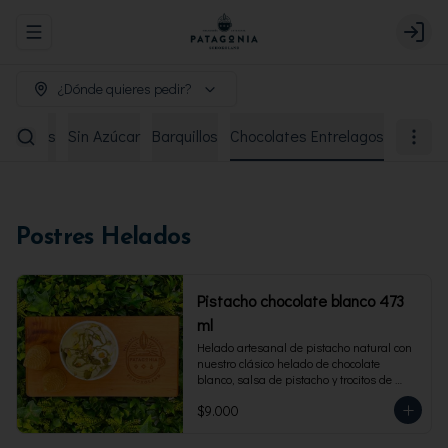
Abrir menu de navegación
Login
¿Dónde quieres pedir?
remiados
Sin Azúcar
Barquillos
Chocolates Entrelagos
Postres Helados
Pistacho chocolate blanco 473
ml
Helado artesanal de pistacho natural con 
nuestro clásico helado de chocolate 
blanco, salsa de pistacho y trocitos de 
pistacho. Envase familiar 473 ml, rinde 4 
$9.000
porciones.