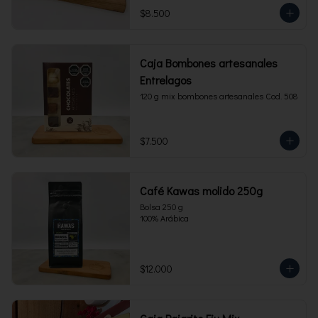
$8.500
Caja Bombones artesanales
Entrelagos
120 g mix bombones artesanales Cod. 508
$7.500
Café Kawas molido 250g
Bolsa 250 g 

100% Arábica
$12.000