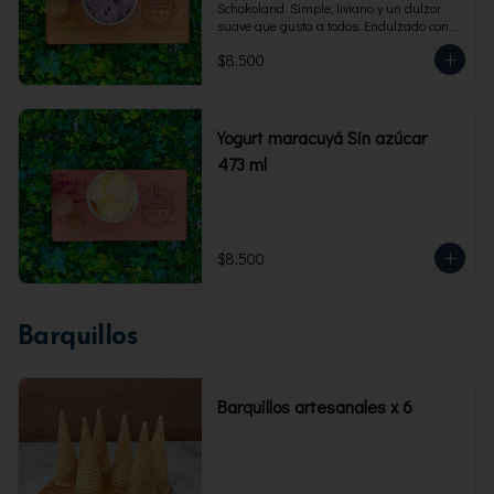
Schokoland. Simple, liviano y un dulzor 
suave que gusta a todos. Endulzado con 
fructosa.Envase familiar 473 ml. Rinde 4 
$8.500
porciones.
Yogurt maracuyá Sin azúcar
473 ml
$8.500
Barquillos
Barquillos artesanales x 6