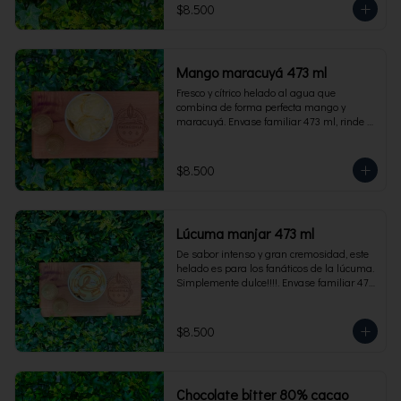
$8.500
Mango maracuyá 473 ml
Fresco y cítrico helado al agua que 
combina de forma perfecta mango y 
maracuyá. Envase familiar 473 ml, rinde 4 
porciones.
$8.500
Lúcuma manjar 473 ml
De sabor intenso y gran cremosidad, este 
helado es para los fanáticos de la lúcuma. 
Simplemente dulce!!!!. Envase familiar 473 
ml, rinde 4 porciones.
$8.500
Chocolate bitter 80% cacao