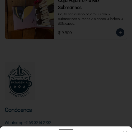
Caja Pajarito Fiu Mix
Submarinos
Cajita con diseño pajaro Fiu con 8 
submarinos surtidos 2 blancos, 3 leches, 3 
60% cacao.
$19.500
Conócenos
Whatsapp +569 3214 2732
Términos y condiciones