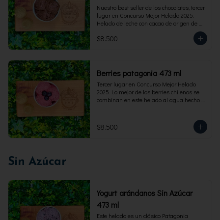
Nuestro best seller de los chocolates, tercer 
lugar en Concurso Mejor Helado 2025. 
Helado de leche con cacao de origen de 
intensidad al 60%. Envase familiar 473 ml, 
$8.500
rinde 4  porciones.
Berries patagonia 473 ml
Tercer lugar en Concurso Mejor Helado 
2025. Lo mejor de los berries chilenos se 
combinan en este helado al agua hecho 
con frambuesas, moras y arándanos. Apto 
para Veganos. Sin lactosa. Envase familiar 
473 ml. Rinde 4 porciones.
$8.500
Sin Azúcar
Yogurt arándanos Sin Azúcar
473 ml
Este helado es un clásico Patagonia 