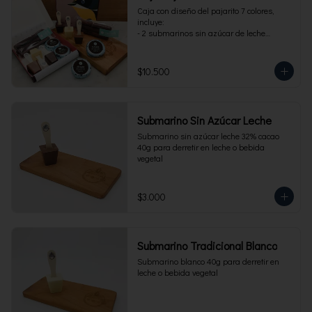
Caja con diseño del pajarito 7 colores, 
incluye:

- 2 submarinos sin azúcar de leche

- 2 alfajores sin azúcar 

- 1 paquete de cuchuflí sin azúcar
$10.500
Submarino Sin Azúcar Leche
Submarino sin azúcar leche 32% cacao 
40g para derretir en leche o bebida 
vegetal
$3.000
Submarino Tradicional Blanco
Submarino blanco 40g para derretir en 
leche o bebida vegetal