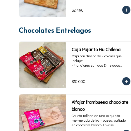
$2.490
Chocolates Entrelagos
Caja Pajarito Fiu Chilena
Caja con diseño de 7 colores que 
incluye: 

- 4 alfajores surtidos Entrelagos

- 2 pack de 3 cuchuflis. 1 blanco y 1 
bitter
$10.000
Alfajor frambuesa chocolate
blanco
Galleta rellena de una exquisita 
mermelada de frambuesa, bañado 
en chocolate blanco. Envase 
individual, 40 g.