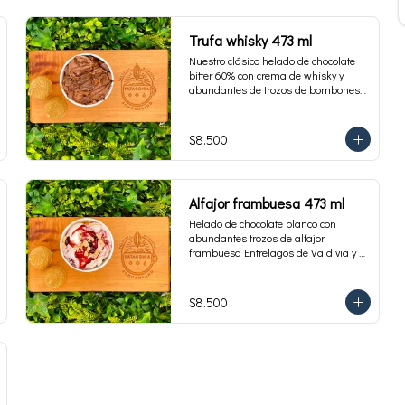
Trufa whisky 473 ml
Nuestro clásico helado de chocolate 
bitter 60% con crema de whisky y 
abundantes de trozos de bombones 
Entrelagos. Envase familiar 473 ml, 
rinde 4 porciones.
$8.500
Alfajor frambuesa 473 ml
Helado de chocolate blanco con 
abundantes trozos de alfajor 
frambuesa Entrelagos de Valdivia y 
salsa de frambuesa. Envase familiar 
473 ml, rinde 4 porciones.
$8.500