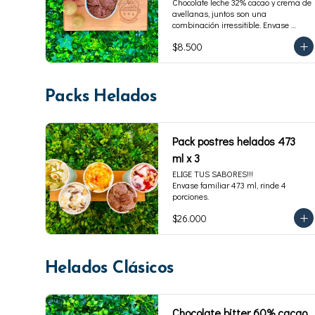
Chocolate leche 32% cacao y crema de 
avellanas, juntos son una 
combinación irressitible. Envase 
familiar 473 ml, rinde 4 porciones.
$8.500
Packs Helados
Pack postres helados 473
ml x 3
ELIGE TUS SABORES!!!

Envase familiar 473 ml, rinde 4 
porciones.
$26.000
Helados Clásicos
Chocolate bitter 60% cacao