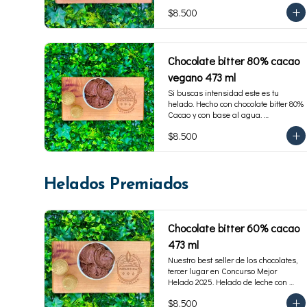
$8.500
Chocolate bitter 80% cacao
vegano 473 ml
Si buscas intensidad este es tu 
helado. Hecho con chocolate bitter 80% 
Cacao y con base al agua. 
Maravilloso!!! Apto para veganos. 
$8.500
Envase familiar 473 ml, rinde 4 
porciones
Helados Premiados
Chocolate bitter 60% cacao
473 ml
Nuestro best seller de los chocolates, 
tercer lugar en Concurso Mejor 
Helado 2025. Helado de leche con 
cacao de origen de intensidad al 60%. 
$8.500
Envase familiar 473 ml, rinde 4  