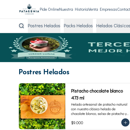
Pide Online
Nuestra Historia
Venta Empresas
Contac
Postres Helados
Packs Helados
Helados Clásico
Postres Helados
Pistacho chocolate blanco
473 ml
Helado artesanal de pistacho natural 
con nuestro clásico helado de 
chocolate blanco, salsa de pistacho y 
trocitos de pistacho. Envase familiar 
$9.000
473 ml, rinde 4 porciones.