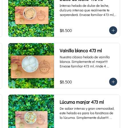
Intenso helado de dulce de leche, 
dulzura intensa que realmente te 
sorprenderá. Envase familiar 473 ml, 
rinde 4 porciones.
$8.500
Vainilla blanca 473 ml
Nuestra clásico helado de vainilla 
blanca. Simplemente el mejor!!!! 
Envase familiar 473 ml, rinde 4 
porciones.
$8.500
Lúcuma manjar 473 ml
De sabor intenso y gran cremosidad, 
este helado es para los fanáticos de 
la lúcuma. Simplemente dulce!!!!. 
Envase familiar 473 ml, rinde 4 
porciones.