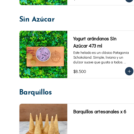
porciones.
Sin Azúcar
Yogurt arándanos Sin
Azúcar 473 ml
Este helado es un clásico Patagonia 
Schokoland. Simple, liviano y un 
dulzor suave que gusta a todos. 
Endulzado con fructosa.Envase 
$8.500
familiar 473 ml. Rinde 4 porciones.
Barquillos
Barquillos artesanales x 6