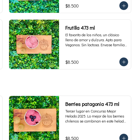
$8.500
Frutilla 473 ml
El favorito de los niños, un clásico 
lleno de amor y dulzura. Apto para 
Veganos. Sin lactosa. Envase familiar 
473 ml. Rinde 4 porciones.
$8.500
Berries patagonia 473 ml
Tercer lugar en Concurso Mejor 
Helado 2025. Lo mejor de los berries 
chilenos se combinan en este helado 
al agua hecho con frambuesas, 
moras y arándanos. Apto para 
Veganos. Sin lactosa. Envase familiar 
$8.500