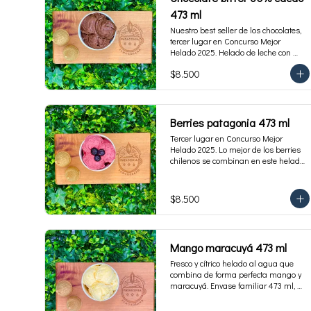
473 ml
Nuestro best seller de los chocolates, 
tercer lugar en Concurso Mejor 
Helado 2025. Helado de leche con 
cacao de origen de intensidad al 60%. 
$8.500
Envase familiar 473 ml, rinde 4  
porciones.
Berries patagonia 473 ml
Tercer lugar en Concurso Mejor 
Helado 2025. Lo mejor de los berries 
chilenos se combinan en este helado 
al agua hecho con frambuesas, 
moras y arándanos. Apto para 
Veganos. Sin lactosa. Envase familiar 
$8.500
473 ml. Rinde 4 porciones.
Mango maracuyá 473 ml
Fresco y cítrico helado al agua que 
combina de forma perfecta mango y 
maracuyá. Envase familiar 473 ml, 
rinde 4 porciones.