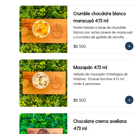
Crumble chocolate blanco
maracuyá 473 ml
Postre helado a base de chocolate 
blanco con salsa casera de maracuyá 
y crumbles de galleta de vainilla. 
Envase familiar 473 ml, rinde 4 
$8.500
porciones.
Mazapán 473 ml
Helado de mazapán Entrelagos de 
Valdivia.  Envase familiar 473 ml, 
rinde 4 porciones.
$8.500
Chocolate crema avellana
473 ml