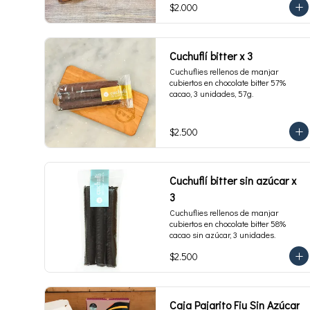
$2.000
Cuchuflí bitter x 3
Cuchuflies rellenos de manjar 
cubiertos en chocolate bitter 57% 
cacao, 3 unidades, 57g.
$2.500
Cuchuflí bitter sin azúcar x
3
Cuchuflies rellenos de manjar 
cubiertos en chocolate bitter 58% 
cacao sin azúcar, 3 unidades.
$2.500
Caja Pajarito Fiu Sin Azúcar