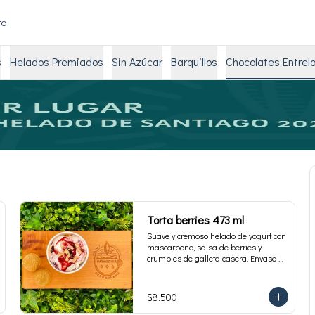
to
s
Helados Premiados
Sin Azúcar
Barquillos
Chocolates Entrel
Torta berries 473 ml
Suave y cremoso helado de yogurt con 
mascarpone, salsa de berries y 
crumbles de galleta casera. Envase 
familiar 473 ml, rinde 4 porciones.
$8.500