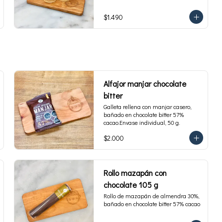
$1.490
Alfajor manjar chocolate
bitter
Galleta rellena con manjar casero, 
bañado en chocolate bitter 57% 
cacao.Envase individual, 50 g.
$2.000
Rollo mazapán con
chocolate 105 g
Rollo de mazapán de almendra 30%, 
bañado en chocolate bitter 57% cacao