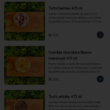
Torta berries 473 ml
Suave y cremoso helado de yogurt con 
mascarpone, salsa de berries y crumbles 
de galleta casera. Envase familiar 473 ml, 
rinde 4 porciones.
$8.500
Crumble chocolate blanco
maracuyá 473 ml
Postre helado a base de chocolate blanco 
con salsa casera de maracuyá y crumbles 
de galleta de vainilla. Envase familiar 473 
ml, rinde 4 porciones.
$8.500
Trufa whisky 473 ml
Nuestro clásico helado de chocolate bitter 
60% con crema de whisky y abundantes 
de trozos de bombones Entrelagos. Envase 