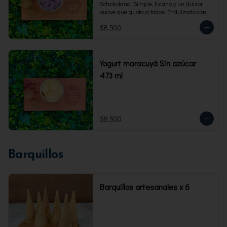
Schokoland. Simple, liviano y un dulzor 
suave que gusta a todos. Endulzado con 
fructosa.Envase familiar 473 ml. Rinde 4 
$8.500
porciones.
Yogurt maracuyá Sin azúcar
473 ml
$8.500
Barquillos
Barquillos artesanales x 6