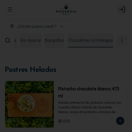
Abrir menu de navegación
Login
¿Dónde quieres pedir?
remiados
Sin Azúcar
Barquillos
Chocolates Entrelagos
Postres Helados
Pistacho chocolate blanco 473
ml
Helado artesanal de pistacho natural con 
nuestro clásico helado de chocolate 
blanco, salsa de pistacho y trocitos de 
pistacho. Envase familiar 473 ml, rinde 4 
$9.000
porciones.