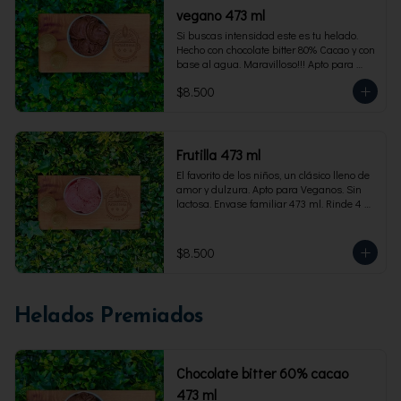
vegano 473 ml
Si buscas intensidad este es tu helado. 
Hecho con chocolate bitter 80% Cacao y con 
base al agua. Maravilloso!!! Apto para 
veganos. Envase familiar 473 ml, rinde 4 
$8.500
porciones
Frutilla 473 ml
El favorito de los niños, un clásico lleno de 
amor y dulzura. Apto para Veganos. Sin 
lactosa. Envase familiar 473 ml. Rinde 4 
porciones.
$8.500
Helados Premiados
Chocolate bitter 60% cacao
473 ml