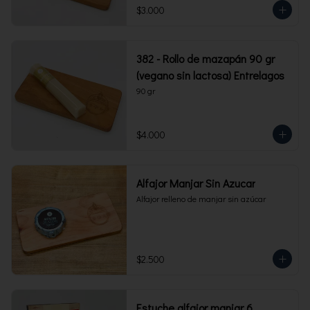
$3.000
382 - Rollo de mazapán 90 gr
(vegano sin lactosa) Entrelagos
90 gr
$4.000
Alfajor Manjar Sin Azucar
Alfajor relleno de manjar sin azúcar
$2.500
Estuche alfajor manjar 6