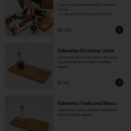
Caja con diseño del pajarito 7 colores, 
incluye:

- 2 submarinos sin azúcar de leche

- 2 alfajores sin azúcar 

- 1 paquete de cuchuflí sin azúcar
$10.500
Submarino Sin Azúcar Leche
Submarino sin azúcar leche 32% cacao 
40g para derretir en leche o bebida 
vegetal
$3.000
Submarino Tradicional Blanco
Submarino blanco 40g para derretir en 
leche o bebida vegetal