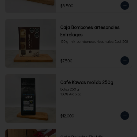
$8.500
Caja Bombones artesanales
Entrelagos
120 g mix bombones artesanales Cod. 508
$7.500
Café Kawas molido 250g
Bolsa 250 g 

100% Arábica
$12.000