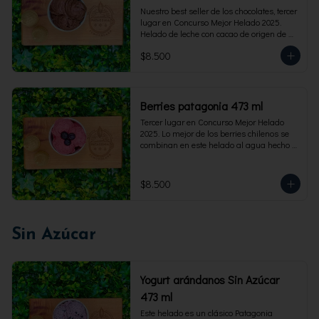
Nuestro best seller de los chocolates, tercer 
lugar en Concurso Mejor Helado 2025. 
Helado de leche con cacao de origen de 
intensidad al 60%. Envase familiar 473 ml, 
$8.500
rinde 4  porciones.
Berries patagonia 473 ml
Tercer lugar en Concurso Mejor Helado 
2025. Lo mejor de los berries chilenos se 
combinan en este helado al agua hecho 
con frambuesas, moras y arándanos. Apto 
para Veganos. Sin lactosa. Envase familiar 
473 ml. Rinde 4 porciones.
$8.500
Sin Azúcar
Yogurt arándanos Sin Azúcar
473 ml
Este helado es un clásico Patagonia 