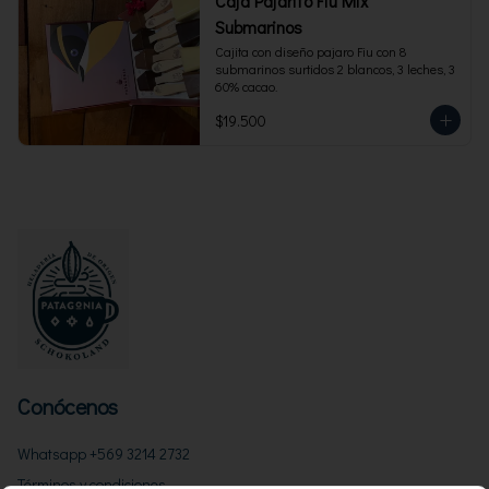
Caja Pajarito Fiu Mix
Submarinos
Cajita con diseño pajaro Fiu con 8 
submarinos surtidos 2 blancos, 3 leches, 3 
60% cacao.
$19.500
Conócenos
Whatsapp +569 3214 2732
Términos y condiciones