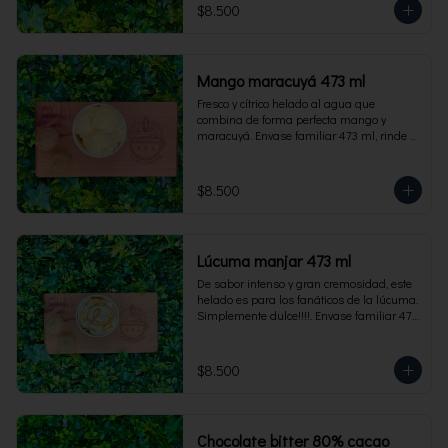
$8.500
Mango maracuyá 473 ml
Fresco y cítrico helado al agua que 
combina de forma perfecta mango y 
maracuyá. Envase familiar 473 ml, rinde 4 
porciones.
$8.500
Lúcuma manjar 473 ml
De sabor intenso y gran cremosidad, este 
helado es para los fanáticos de la lúcuma. 
Simplemente dulce!!!!. Envase familiar 473 
ml, rinde 4 porciones.
$8.500
Chocolate bitter 80% cacao