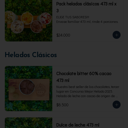
Pack helados clásicos 473 ml x
3
ELIGE TUS SABORES!!!

Envase familiar 473 ml, rinde 4 porciones.
$24.000
Helados Clásicos
Chocolate bitter 60% cacao
473 ml
Nuestro best seller de los chocolates, tercer 
lugar en Concurso Mejor Helado 2025. 
Helado de leche con cacao de origen de 
intensidad al 60%. Envase familiar 473 ml, 
$8.500
rinde 4  porciones.
Dulce de leche 473 ml