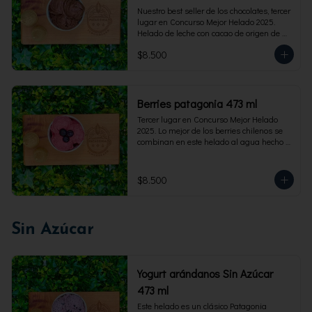
Nuestro best seller de los chocolates, tercer 
lugar en Concurso Mejor Helado 2025. 
Helado de leche con cacao de origen de 
intensidad al 60%. Envase familiar 473 ml, 
$8.500
rinde 4  porciones.
Berries patagonia 473 ml
Tercer lugar en Concurso Mejor Helado 
2025. Lo mejor de los berries chilenos se 
combinan en este helado al agua hecho 
con frambuesas, moras y arándanos. Apto 
para Veganos. Sin lactosa. Envase familiar 
473 ml. Rinde 4 porciones.
$8.500
Sin Azúcar
Yogurt arándanos Sin Azúcar
473 ml
Este helado es un clásico Patagonia 