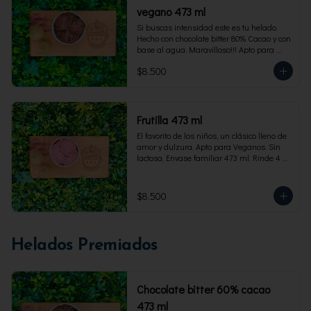
vegano 473 ml
Si buscas intensidad este es tu helado. 
Hecho con chocolate bitter 80% Cacao y con 
base al agua. Maravilloso!!! Apto para 
veganos. Envase familiar 473 ml, rinde 4 
$8.500
porciones
Frutilla 473 ml
El favorito de los niños, un clásico lleno de 
amor y dulzura. Apto para Veganos. Sin 
lactosa. Envase familiar 473 ml. Rinde 4 
porciones.
$8.500
Helados Premiados
Chocolate bitter 60% cacao
473 ml