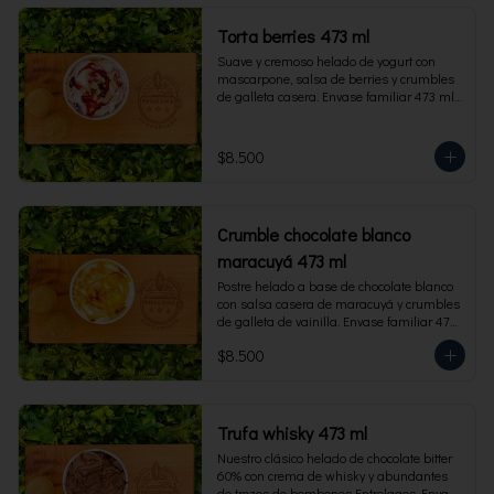
Torta berries 473 ml
Suave y cremoso helado de yogurt con 
mascarpone, salsa de berries y crumbles 
de galleta casera. Envase familiar 473 ml, 
rinde 4 porciones.
$8.500
Crumble chocolate blanco
maracuyá 473 ml
Postre helado a base de chocolate blanco 
con salsa casera de maracuyá y crumbles 
de galleta de vainilla. Envase familiar 473 
ml, rinde 4 porciones.
$8.500
Trufa whisky 473 ml
Nuestro clásico helado de chocolate bitter 
60% con crema de whisky y abundantes 
de trozos de bombones Entrelagos. Envase 