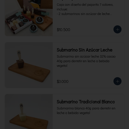
Caja con diseño del pajarito 7 colores, 
incluye:

- 2 submarinos sin azúcar de leche

- 2 alfajores sin azúcar 

- 1 paquete de cuchuflí sin azúcar
$10.500
Submarino Sin Azúcar Leche
Submarino sin azúcar leche 32% cacao 
40g para derretir en leche o bebida 
vegetal
$3.000
Submarino Tradicional Blanco
Submarino blanco 40g para derretir en 
leche o bebida vegetal