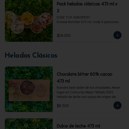
Pack helados clásicos 473 ml x
3
ELIGE TUS SABORES!!!

Envase familiar 473 ml, rinde 4 porciones.
$24.000
Helados Clásicos
Chocolate bitter 60% cacao
473 ml
Nuestro best seller de los chocolates, tercer 
lugar en Concurso Mejor Helado 2025. 
Helado de leche con cacao de origen de 
intensidad al 60%. Envase familiar 473 ml, 
$8.500
rinde 4  porciones.
Dulce de leche 473 ml