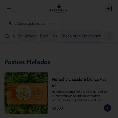
Abrir menu de navegación
Login
¿Dónde quieres pedir?
remiados
Sin Azúcar
Barquillos
Chocolates Entrelagos
Postres Helados
Pistacho chocolate blanco 473
ml
Helado artesanal de pistacho natural con 
nuestro clásico helado de chocolate 
blanco, salsa de pistacho y trocitos de 
pistacho. Envase familiar 473 ml, rinde 4 
$9.000
porciones.