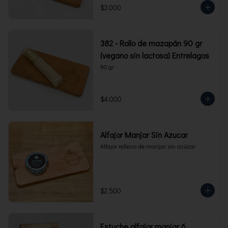
$3.000
382 - Rollo de mazapán 90 gr
(vegano sin lactosa) Entrelagos
90 gr
$4.000
Alfajor Manjar Sin Azucar
Alfajor relleno de manjar sin azúcar
$2.500
Estuche alfajor manjar 6