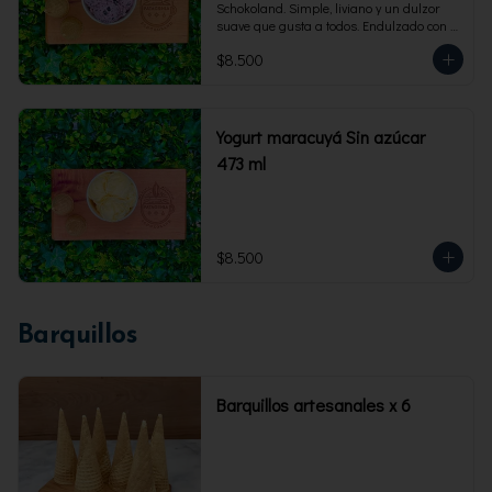
Schokoland. Simple, liviano y un dulzor 
suave que gusta a todos. Endulzado con 
fructosa.Envase familiar 473 ml. Rinde 4 
$8.500
porciones.
Yogurt maracuyá Sin azúcar
473 ml
$8.500
Barquillos
Barquillos artesanales x 6