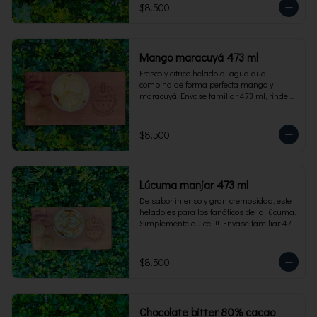
$8.500
Mango maracuyá 473 ml
Fresco y cítrico helado al agua que 
combina de forma perfecta mango y 
maracuyá. Envase familiar 473 ml, rinde 4 
porciones.
$8.500
Lúcuma manjar 473 ml
De sabor intenso y gran cremosidad, este 
helado es para los fanáticos de la lúcuma. 
Simplemente dulce!!!!. Envase familiar 473 
ml, rinde 4 porciones.
$8.500
Chocolate bitter 80% cacao