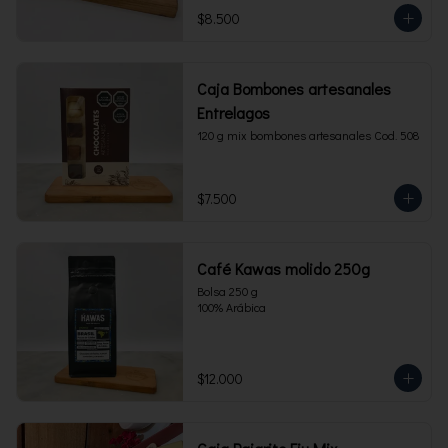
$8.500
Caja Bombones artesanales
Entrelagos
120 g mix bombones artesanales Cod. 508
$7.500
Café Kawas molido 250g
Bolsa 250 g 

100% Arábica
$12.000