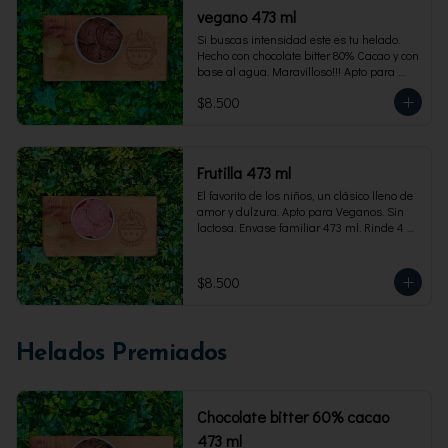
vegano 473 ml
Si buscas intensidad este es tu helado. 
Hecho con chocolate bitter 80% Cacao y con 
base al agua. Maravilloso!!! Apto para 
veganos. Envase familiar 473 ml, rinde 4 
$8.500
porciones
Frutilla 473 ml
El favorito de los niños, un clásico lleno de 
amor y dulzura. Apto para Veganos. Sin 
lactosa. Envase familiar 473 ml. Rinde 4 
porciones.
$8.500
Helados Premiados
Chocolate bitter 60% cacao
473 ml