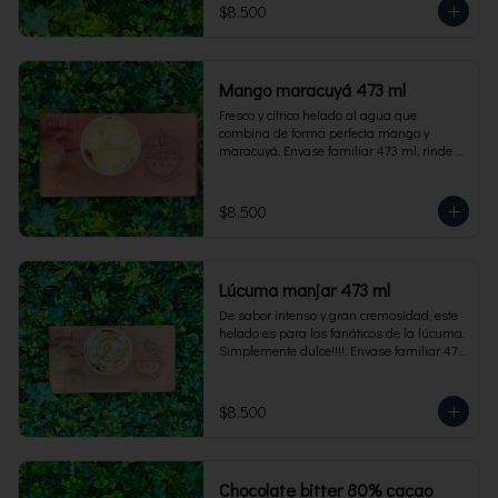
$8.500
Mango maracuyá 473 ml
Fresco y cítrico helado al agua que 
combina de forma perfecta mango y 
maracuyá. Envase familiar 473 ml, rinde 4 
porciones.
$8.500
Lúcuma manjar 473 ml
De sabor intenso y gran cremosidad, este 
helado es para los fanáticos de la lúcuma. 
Simplemente dulce!!!!. Envase familiar 473 
ml, rinde 4 porciones.
$8.500
Chocolate bitter 80% cacao