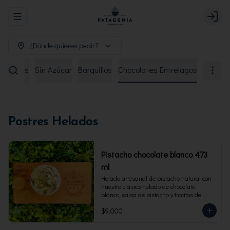
Abrir menu de navegación
Login
¿Dónde quieres pedir?
remiados
Sin Azúcar
Barquillos
Chocolates Entrelagos
Postres Helados
Pistacho chocolate blanco 473
ml
Helado artesanal de pistacho natural con 
nuestro clásico helado de chocolate 
blanco, salsa de pistacho y trocitos de 
pistacho. Envase familiar 473 ml, rinde 4 
$9.000
porciones.