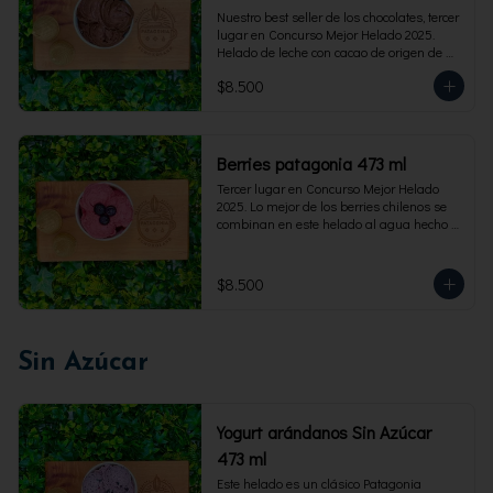
Nuestro best seller de los chocolates, tercer 
lugar en Concurso Mejor Helado 2025. 
Helado de leche con cacao de origen de 
intensidad al 60%. Envase familiar 473 ml, 
$8.500
rinde 4  porciones.
Berries patagonia 473 ml
Tercer lugar en Concurso Mejor Helado 
2025. Lo mejor de los berries chilenos se 
combinan en este helado al agua hecho 
con frambuesas, moras y arándanos. Apto 
para Veganos. Sin lactosa. Envase familiar 
473 ml. Rinde 4 porciones.
$8.500
Sin Azúcar
Yogurt arándanos Sin Azúcar
473 ml
Este helado es un clásico Patagonia 