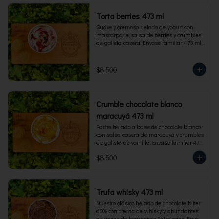
Torta berries 473 ml
Suave y cremoso helado de yogurt con 
mascarpone, salsa de berries y crumbles 
de galleta casera. Envase familiar 473 ml, 
rinde 4 porciones.
$8.500
Crumble chocolate blanco
maracuyá 473 ml
Postre helado a base de chocolate blanco 
con salsa casera de maracuyá y crumbles 
de galleta de vainilla. Envase familiar 473 
ml, rinde 4 porciones.
$8.500
Trufa whisky 473 ml
Nuestro clásico helado de chocolate bitter 
60% con crema de whisky y abundantes 
de trozos de bombones Entrelagos. Envase 