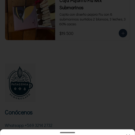
Caja Pajarito Fiu Mix
Submarinos
Cajita con diseño pajaro Fiu con 8 
submarinos surtidos 2 blancos, 3 leches, 3 
60% cacao.
$19.500
Conócenos
Whatsapp +569 3214 2732
Términos y condiciones