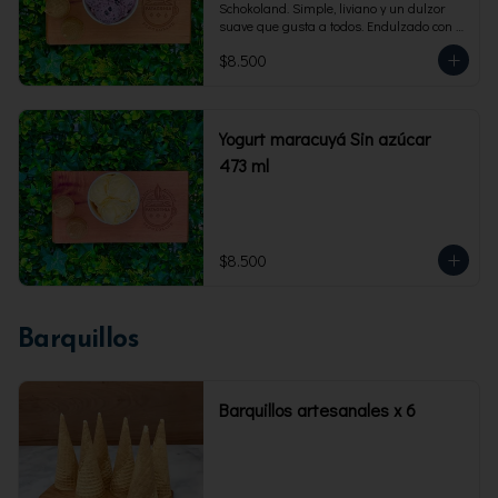
Schokoland. Simple, liviano y un dulzor 
suave que gusta a todos. Endulzado con 
fructosa.Envase familiar 473 ml. Rinde 4 
$8.500
porciones.
Yogurt maracuyá Sin azúcar
473 ml
$8.500
Barquillos
Barquillos artesanales x 6