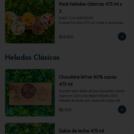
Pack helados clásicos 473 ml x
3
ELIGE TUS SABORES!!!

Envase familiar 473 ml, rinde 4 porciones.
$24.000
Helados Clásicos
Chocolate bitter 60% cacao
473 ml
Nuestro best seller de los chocolates, tercer 
lugar en Concurso Mejor Helado 2025. 
Helado de leche con cacao de origen de 
intensidad al 60%. Envase familiar 473 ml, 
$8.500
rinde 4  porciones.
Dulce de leche 473 ml