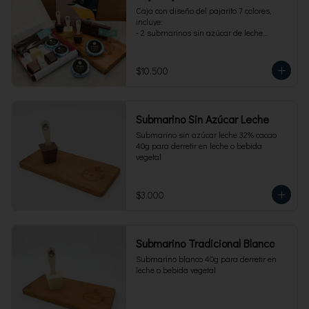
Caja con diseño del pajarito 7 colores, 
incluye:

- 2 submarinos sin azúcar de leche

- 2 alfajores sin azúcar 

- 1 paquete de cuchuflí sin azúcar
$10.500
Submarino Sin Azúcar Leche
Submarino sin azúcar leche 32% cacao 
40g para derretir en leche o bebida 
vegetal
$3.000
Submarino Tradicional Blanco
Submarino blanco 40g para derretir en 
leche o bebida vegetal