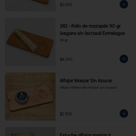
$3.000
382 - Rollo de mazapán 90 gr
(vegano sin lactosa) Entrelagos
90 gr
$4.000
Alfajor Manjar Sin Azucar
Alfajor relleno de manjar sin azúcar
$2.500
Estuche alfajor manjar 6