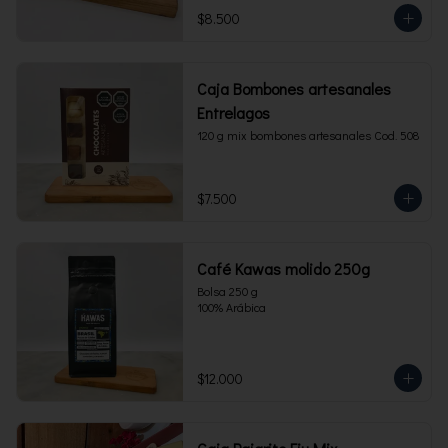
$8.500
Caja Bombones artesanales
Entrelagos
120 g mix bombones artesanales Cod. 508
$7.500
Café Kawas molido 250g
Bolsa 250 g 

100% Arábica
$12.000