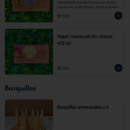
Schokoland. Simple, liviano y un dulzor 
suave que gusta a todos. Endulzado con 
fructosa.Envase familiar 473 ml. Rinde 4 
$8.500
porciones.
Yogurt maracuyá Sin azúcar
473 ml
$8.500
Barquillos
Barquillos artesanales x 6