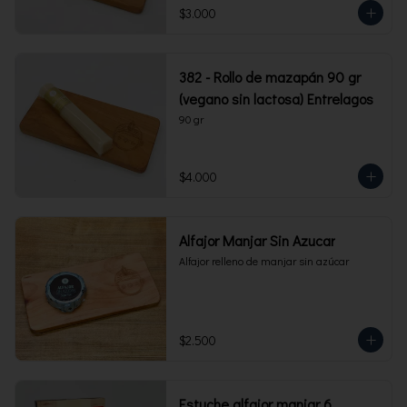
$3.000
382 - Rollo de mazapán 90 gr
(vegano sin lactosa) Entrelagos
90 gr
$4.000
Alfajor Manjar Sin Azucar
Alfajor relleno de manjar sin azúcar
$2.500
Estuche alfajor manjar 6