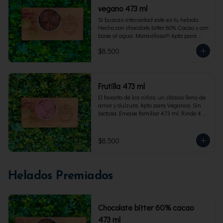
vegano 473 ml
Si buscas intensidad este es tu helado. 
Hecho con chocolate bitter 80% Cacao y con 
base al agua. Maravilloso!!! Apto para 
veganos. Envase familiar 473 ml, rinde 4 
$8.500
porciones
Frutilla 473 ml
El favorito de los niños, un clásico lleno de 
amor y dulzura. Apto para Veganos. Sin 
lactosa. Envase familiar 473 ml. Rinde 4 
porciones.
$8.500
Helados Premiados
Chocolate bitter 60% cacao
473 ml