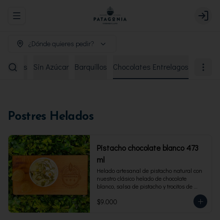
Abrir menu de navegación
Login
¿Dónde quieres pedir?
remiados
Sin Azúcar
Barquillos
Chocolates Entrelagos
Postres Helados
Pistacho chocolate blanco 473
ml
Helado artesanal de pistacho natural con 
nuestro clásico helado de chocolate 
blanco, salsa de pistacho y trocitos de 
pistacho. Envase familiar 473 ml, rinde 4 
$9.000
porciones.