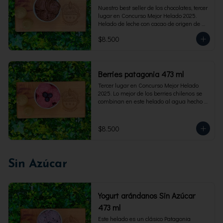
Nuestro best seller de los chocolates, tercer 
lugar en Concurso Mejor Helado 2025. 
Helado de leche con cacao de origen de 
intensidad al 60%. Envase familiar 473 ml, 
$8.500
rinde 4  porciones.
Berries patagonia 473 ml
Tercer lugar en Concurso Mejor Helado 
2025. Lo mejor de los berries chilenos se 
combinan en este helado al agua hecho 
con frambuesas, moras y arándanos. Apto 
para Veganos. Sin lactosa. Envase familiar 
473 ml. Rinde 4 porciones.
$8.500
Sin Azúcar
Yogurt arándanos Sin Azúcar
473 ml
Este helado es un clásico Patagonia 