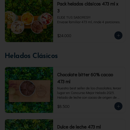
Pack helados clásicos 473 ml x
3
ELIGE TUS SABORES!!!

Envase familiar 473 ml, rinde 4 porciones.
$24.000
Helados Clásicos
Chocolate bitter 60% cacao
473 ml
Nuestro best seller de los chocolates, tercer 
lugar en Concurso Mejor Helado 2025. 
Helado de leche con cacao de origen de 
intensidad al 60%. Envase familiar 473 ml, 
$8.500
rinde 4  porciones.
Dulce de leche 473 ml