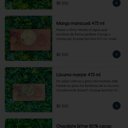
$8.500
Mango maracuyá 473 ml
Fresco y cítrico helado al agua que 
combina de forma perfecta mango y 
maracuyá. Envase familiar 473 ml, rinde 4 
porciones.
$8.500
Lúcuma manjar 473 ml
De sabor intenso y gran cremosidad, este 
helado es para los fanáticos de la lúcuma. 
Simplemente dulce!!!!. Envase familiar 473 
ml, rinde 4 porciones.
$8.500
Chocolate bitter 80% cacao