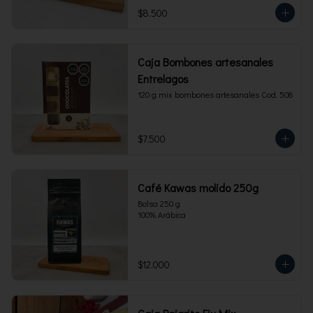
$8.500
Caja Bombones artesanales
Entrelagos
120 g mix bombones artesanales Cod. 508
$7.500
Café Kawas molido 250g
Bolsa 250 g 

100% Arábica
$12.000