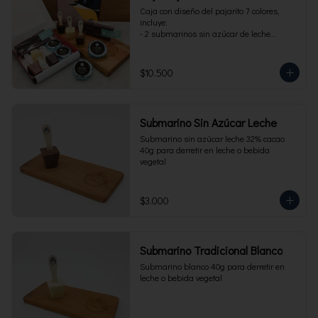
Caja con diseño del pajarito 7 colores, 
incluye:

- 2 submarinos sin azúcar de leche

- 2 alfajores sin azúcar 

- 1 paquete de cuchuflí sin azúcar
$10.500
Submarino Sin Azúcar Leche
Submarino sin azúcar leche 32% cacao 
40g para derretir en leche o bebida 
vegetal
$3.000
Submarino Tradicional Blanco
Submarino blanco 40g para derretir en 
leche o bebida vegetal