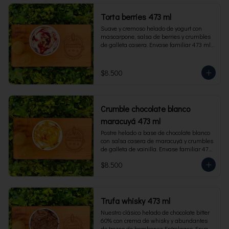
Torta berries 473 ml
Suave y cremoso helado de yogurt con 
mascarpone, salsa de berries y crumbles 
de galleta casera. Envase familiar 473 ml, 
rinde 4 porciones.
$8.500
Crumble chocolate blanco
maracuyá 473 ml
Postre helado a base de chocolate blanco 
con salsa casera de maracuyá y crumbles 
de galleta de vainilla. Envase familiar 473 
ml, rinde 4 porciones.
$8.500
Trufa whisky 473 ml
Nuestro clásico helado de chocolate bitter 
60% con crema de whisky y abundantes 
de trozos de bombones Entrelagos. Envase 