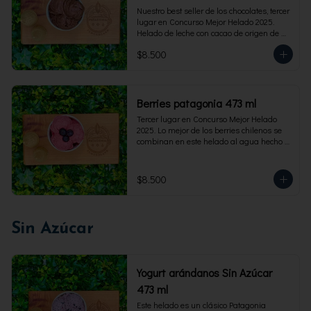
Nuestro best seller de los chocolates, tercer 
lugar en Concurso Mejor Helado 2025. 
Helado de leche con cacao de origen de 
intensidad al 60%. Envase familiar 473 ml, 
$8.500
rinde 4  porciones.
Berries patagonia 473 ml
Tercer lugar en Concurso Mejor Helado 
2025. Lo mejor de los berries chilenos se 
combinan en este helado al agua hecho 
con frambuesas, moras y arándanos. Apto 
para Veganos. Sin lactosa. Envase familiar 
473 ml. Rinde 4 porciones.
$8.500
Sin Azúcar
Yogurt arándanos Sin Azúcar
473 ml
Este helado es un clásico Patagonia 