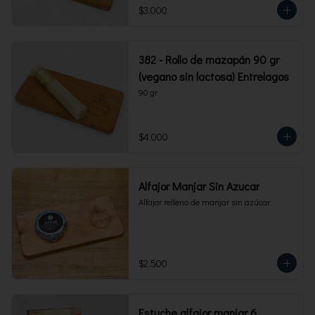
$3.000
382 - Rollo de mazapán 90 gr
(vegano sin lactosa) Entrelagos
90 gr
$4.000
Alfajor Manjar Sin Azucar
Alfajor relleno de manjar sin azúcar
$2.500
Estuche alfajor manjar 6