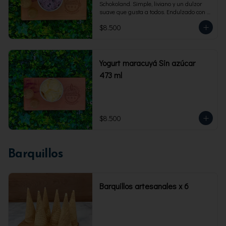
Schokoland. Simple, liviano y un dulzor 
suave que gusta a todos. Endulzado con 
fructosa.Envase familiar 473 ml. Rinde 4 
$8.500
porciones.
Yogurt maracuyá Sin azúcar
473 ml
$8.500
Barquillos
Barquillos artesanales x 6