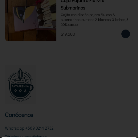
Caja Pajarito Fiu Mix
Submarinos
Cajita con diseño pajaro Fiu con 8 
submarinos surtidos 2 blancos, 3 leches, 3 
60% cacao.
$19.500
Conócenos
Whatsapp +569 3214 2732
Términos y condiciones