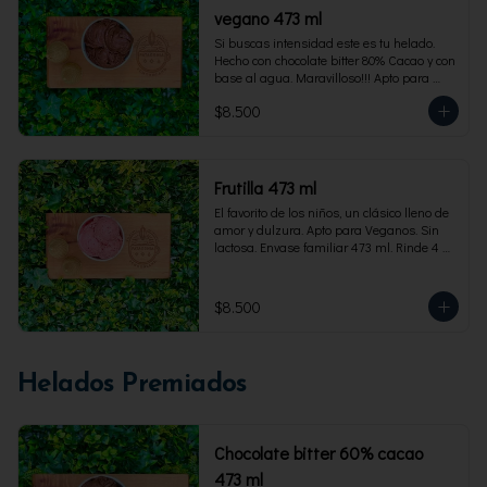
vegano 473 ml
Si buscas intensidad este es tu helado. 
Hecho con chocolate bitter 80% Cacao y con 
base al agua. Maravilloso!!! Apto para 
veganos. Envase familiar 473 ml, rinde 4 
$8.500
porciones
Frutilla 473 ml
El favorito de los niños, un clásico lleno de 
amor y dulzura. Apto para Veganos. Sin 
lactosa. Envase familiar 473 ml. Rinde 4 
porciones.
$8.500
Helados Premiados
Chocolate bitter 60% cacao
473 ml