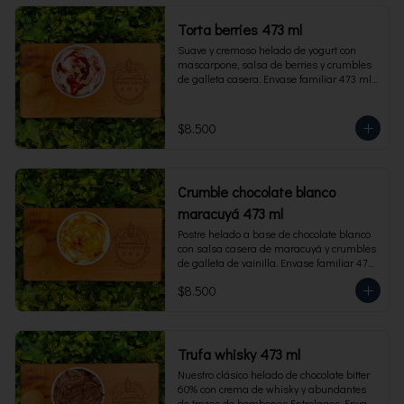
Torta berries 473 ml
Suave y cremoso helado de yogurt con 
mascarpone, salsa de berries y crumbles 
de galleta casera. Envase familiar 473 ml, 
rinde 4 porciones.
$8.500
Crumble chocolate blanco
maracuyá 473 ml
Postre helado a base de chocolate blanco 
con salsa casera de maracuyá y crumbles 
de galleta de vainilla. Envase familiar 473 
ml, rinde 4 porciones.
$8.500
Trufa whisky 473 ml
Nuestro clásico helado de chocolate bitter 
60% con crema de whisky y abundantes 
de trozos de bombones Entrelagos. Envase 