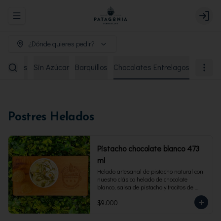
Abrir menu de navegación
Login
¿Dónde quieres pedir?
remiados
Sin Azúcar
Barquillos
Chocolates Entrelagos
Postres Helados
Pistacho chocolate blanco 473
ml
Helado artesanal de pistacho natural con 
nuestro clásico helado de chocolate 
blanco, salsa de pistacho y trocitos de 
pistacho. Envase familiar 473 ml, rinde 4 
$9.000
porciones.