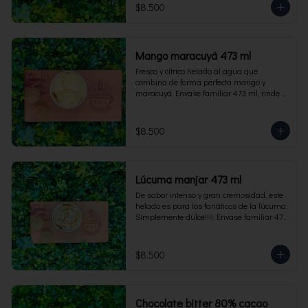
$8.500
Mango maracuyá 473 ml
Fresco y cítrico helado al agua que 
combina de forma perfecta mango y 
maracuyá. Envase familiar 473 ml, rinde 4 
porciones.
$8.500
Lúcuma manjar 473 ml
De sabor intenso y gran cremosidad, este 
helado es para los fanáticos de la lúcuma. 
Simplemente dulce!!!!. Envase familiar 473 
ml, rinde 4 porciones.
$8.500
Chocolate bitter 80% cacao