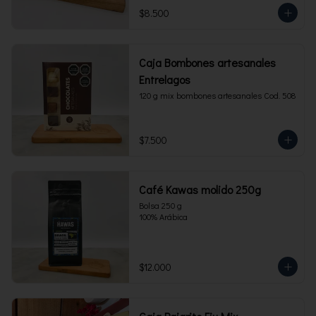
$8.500
Caja Bombones artesanales
Entrelagos
120 g mix bombones artesanales Cod. 508
$7.500
Café Kawas molido 250g
Bolsa 250 g 

100% Arábica
$12.000