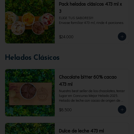
Pack helados clásicos 473 ml x
3
ELIGE TUS SABORES!!!

Envase familiar 473 ml, rinde 4 porciones.
$24.000
Helados Clásicos
Chocolate bitter 60% cacao
473 ml
Nuestro best seller de los chocolates, tercer 
lugar en Concurso Mejor Helado 2025. 
Helado de leche con cacao de origen de 
intensidad al 60%. Envase familiar 473 ml, 
$8.500
rinde 4  porciones.
Dulce de leche 473 ml