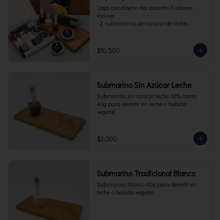
Caja con diseño del pajarito 7 colores, 
incluye:

- 2 submarinos sin azúcar de leche

- 2 alfajores sin azúcar 

- 1 paquete de cuchuflí sin azúcar
$10.500
Submarino Sin Azúcar Leche
Submarino sin azúcar leche 32% cacao 
40g para derretir en leche o bebida 
vegetal
$3.000
Submarino Tradicional Blanco
Submarino blanco 40g para derretir en 
leche o bebida vegetal