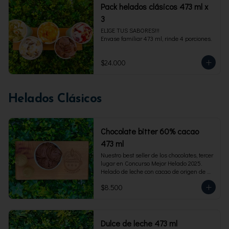
Pack helados clásicos 473 ml x
3
ELIGE TUS SABORES!!!

Envase familiar 473 ml, rinde 4 porciones.
$24.000
Helados Clásicos
Chocolate bitter 60% cacao
473 ml
Nuestro best seller de los chocolates, tercer 
lugar en Concurso Mejor Helado 2025. 
Helado de leche con cacao de origen de 
intensidad al 60%. Envase familiar 473 ml, 
$8.500
rinde 4  porciones.
Dulce de leche 473 ml