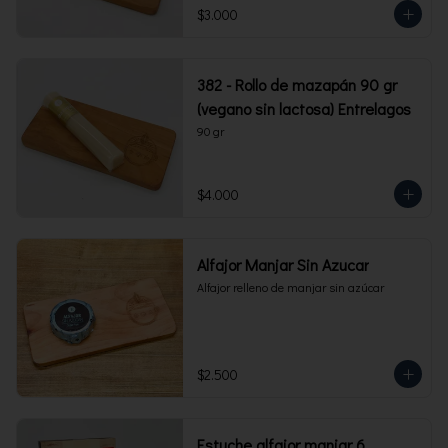
$3.000
382 - Rollo de mazapán 90 gr
(vegano sin lactosa) Entrelagos
90 gr
$4.000
Alfajor Manjar Sin Azucar
Alfajor relleno de manjar sin azúcar
$2.500
Estuche alfajor manjar 6