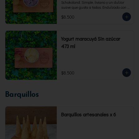
Schokoland. Simple, liviano y un dulzor 
suave que gusta a todos. Endulzado con 
fructosa.Envase familiar 473 ml. Rinde 4 
$8.500
porciones.
Yogurt maracuyá Sin azúcar
473 ml
$8.500
Barquillos
Barquillos artesanales x 6