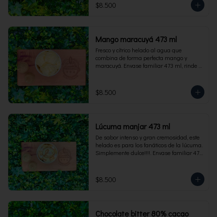
$8.500
Mango maracuyá 473 ml
Fresco y cítrico helado al agua que 
combina de forma perfecta mango y 
maracuyá. Envase familiar 473 ml, rinde 4 
porciones.
$8.500
Lúcuma manjar 473 ml
De sabor intenso y gran cremosidad, este 
helado es para los fanáticos de la lúcuma. 
Simplemente dulce!!!!. Envase familiar 473 
ml, rinde 4 porciones.
$8.500
Chocolate bitter 80% cacao