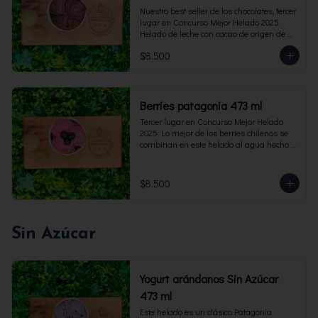
Nuestro best seller de los chocolates, tercer 
lugar en Concurso Mejor Helado 2025. 
Helado de leche con cacao de origen de 
intensidad al 60%. Envase familiar 473 ml, 
$8.500
rinde 4  porciones.
Berries patagonia 473 ml
Tercer lugar en Concurso Mejor Helado 
2025. Lo mejor de los berries chilenos se 
combinan en este helado al agua hecho 
con frambuesas, moras y arándanos. Apto 
para Veganos. Sin lactosa. Envase familiar 
473 ml. Rinde 4 porciones.
$8.500
Sin Azúcar
Yogurt arándanos Sin Azúcar
473 ml
Este helado es un clásico Patagonia 