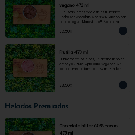
vegano 473 ml
Si buscas intensidad este es tu helado. 
Hecho con chocolate bitter 80% Cacao y con 
base al agua. Maravilloso!!! Apto para 
veganos. Envase familiar 473 ml, rinde 4 
$8.500
porciones
Frutilla 473 ml
El favorito de los niños, un clásico lleno de 
amor y dulzura. Apto para Veganos. Sin 
lactosa. Envase familiar 473 ml. Rinde 4 
porciones.
$8.500
Helados Premiados
Chocolate bitter 60% cacao
473 ml