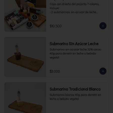
Caja con diseño del pajarito 7 colores, 
incluye:

- 2 submarinos sin azúcar de leche

- 2 alfajores sin azúcar 

- 1 paquete de cuchuflí sin azúcar
$10.500
Submarino Sin Azúcar Leche
Submarino sin azúcar leche 32% cacao 
40g para derretir en leche o bebida 
vegetal
$3.000
Submarino Tradicional Blanco
Submarino blanco 40g para derretir en 
leche o bebida vegetal