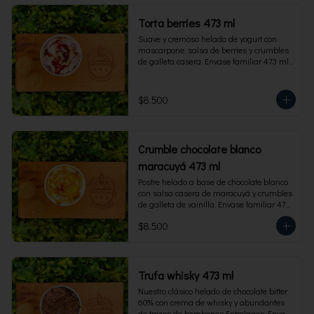
Torta berries 473 ml
Suave y cremoso helado de yogurt con 
mascarpone, salsa de berries y crumbles 
de galleta casera. Envase familiar 473 ml, 
rinde 4 porciones.
$8.500
Crumble chocolate blanco
maracuyá 473 ml
Postre helado a base de chocolate blanco 
con salsa casera de maracuyá y crumbles 
de galleta de vainilla. Envase familiar 473 
ml, rinde 4 porciones.
$8.500
Trufa whisky 473 ml
Nuestro clásico helado de chocolate bitter 
60% con crema de whisky y abundantes 
de trozos de bombones Entrelagos. Envase 