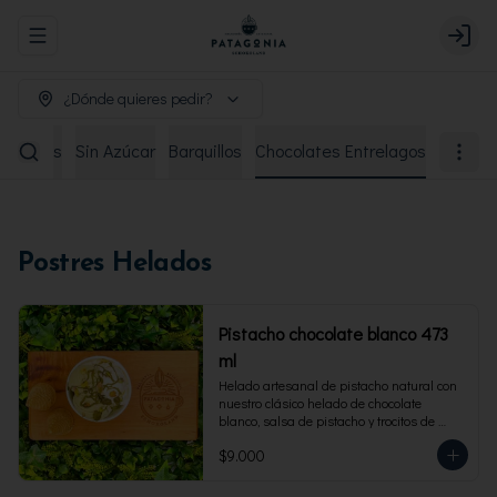
Abrir menu de navegación
Login
¿Dónde quieres pedir?
remiados
Sin Azúcar
Barquillos
Chocolates Entrelagos
Postres Helados
Pistacho chocolate blanco 473
ml
Helado artesanal de pistacho natural con 
nuestro clásico helado de chocolate 
blanco, salsa de pistacho y trocitos de 
pistacho. Envase familiar 473 ml, rinde 4 
$9.000
porciones.