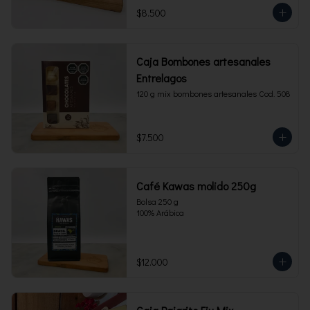
$8.500
Caja Bombones artesanales
Entrelagos
120 g mix bombones artesanales Cod. 508
$7.500
Café Kawas molido 250g
Bolsa 250 g 

100% Arábica
$12.000