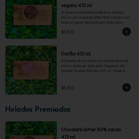
vegano 473 ml
Si buscas intensidad este es tu helado. 
Hecho con chocolate bitter 80% Cacao y con 
base al agua. Maravilloso!!! Apto para 
veganos. Envase familiar 473 ml, rinde 4 
$8.500
porciones
Frutilla 473 ml
El favorito de los niños, un clásico lleno de 
amor y dulzura. Apto para Veganos. Sin 
lactosa. Envase familiar 473 ml. Rinde 4 
porciones.
$8.500
Helados Premiados
Chocolate bitter 60% cacao
473 ml