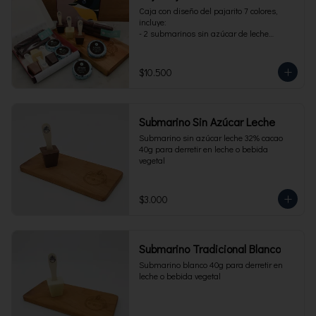
Caja con diseño del pajarito 7 colores, 
incluye:

- 2 submarinos sin azúcar de leche

- 2 alfajores sin azúcar 

- 1 paquete de cuchuflí sin azúcar
$10.500
Submarino Sin Azúcar Leche
Submarino sin azúcar leche 32% cacao 
40g para derretir en leche o bebida 
vegetal
$3.000
Submarino Tradicional Blanco
Submarino blanco 40g para derretir en 
leche o bebida vegetal