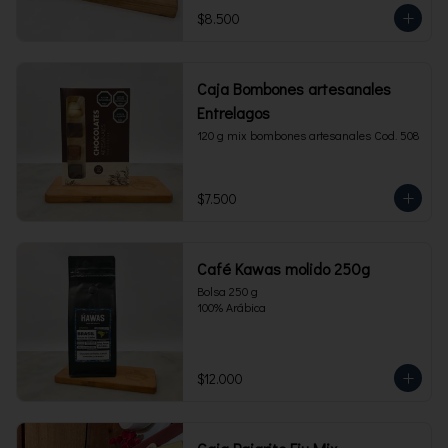
$8.500
Caja Bombones artesanales
Entrelagos
120 g mix bombones artesanales Cod. 508
$7.500
Café Kawas molido 250g
Bolsa 250 g 

100% Arábica
$12.000