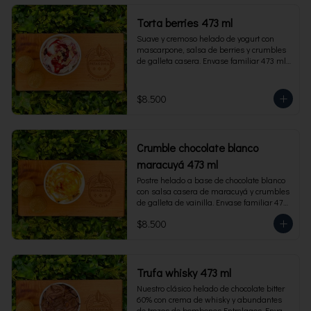
Torta berries 473 ml
Suave y cremoso helado de yogurt con 
mascarpone, salsa de berries y crumbles 
de galleta casera. Envase familiar 473 ml, 
rinde 4 porciones.
$8.500
Crumble chocolate blanco
maracuyá 473 ml
Postre helado a base de chocolate blanco 
con salsa casera de maracuyá y crumbles 
de galleta de vainilla. Envase familiar 473 
ml, rinde 4 porciones.
$8.500
Trufa whisky 473 ml
Nuestro clásico helado de chocolate bitter 
60% con crema de whisky y abundantes 
de trozos de bombones Entrelagos. Envase 