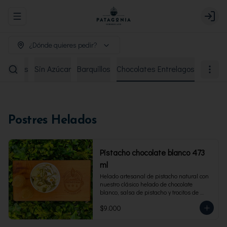
Abrir menu de navegación
Login
¿Dónde quieres pedir?
remiados
Sin Azúcar
Barquillos
Chocolates Entrelagos
Postres Helados
Pistacho chocolate blanco 473
ml
Helado artesanal de pistacho natural con 
nuestro clásico helado de chocolate 
blanco, salsa de pistacho y trocitos de 
pistacho. Envase familiar 473 ml, rinde 4 
$9.000
porciones.