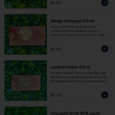
$8.500
Mango maracuyá 473 ml
Fresco y cítrico helado al agua que 
combina de forma perfecta mango y 
maracuyá. Envase familiar 473 ml, rinde 4 
porciones.
$8.500
Lúcuma manjar 473 ml
De sabor intenso y gran cremosidad, este 
helado es para los fanáticos de la lúcuma. 
Simplemente dulce!!!!. Envase familiar 473 
ml, rinde 4 porciones.
$8.500
Chocolate bitter 80% cacao