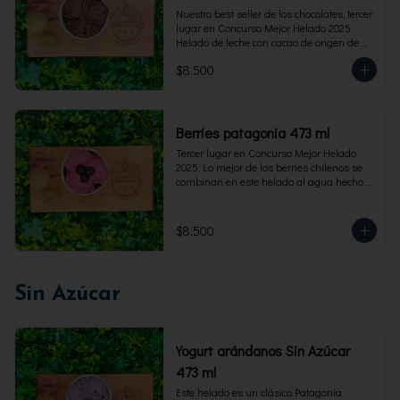
Nuestro best seller de los chocolates, tercer 
lugar en Concurso Mejor Helado 2025. 
Helado de leche con cacao de origen de 
intensidad al 60%. Envase familiar 473 ml, 
$8.500
rinde 4  porciones.
Berries patagonia 473 ml
Tercer lugar en Concurso Mejor Helado 
2025. Lo mejor de los berries chilenos se 
combinan en este helado al agua hecho 
con frambuesas, moras y arándanos. Apto 
para Veganos. Sin lactosa. Envase familiar 
473 ml. Rinde 4 porciones.
$8.500
Sin Azúcar
Yogurt arándanos Sin Azúcar
473 ml
Este helado es un clásico Patagonia 