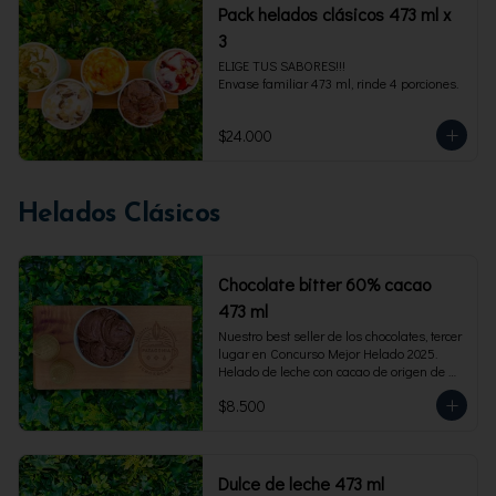
Pack helados clásicos 473 ml x
3
ELIGE TUS SABORES!!!

Envase familiar 473 ml, rinde 4 porciones.
$24.000
Helados Clásicos
Chocolate bitter 60% cacao
473 ml
Nuestro best seller de los chocolates, tercer 
lugar en Concurso Mejor Helado 2025. 
Helado de leche con cacao de origen de 
intensidad al 60%. Envase familiar 473 ml, 
$8.500
rinde 4  porciones.
Dulce de leche 473 ml