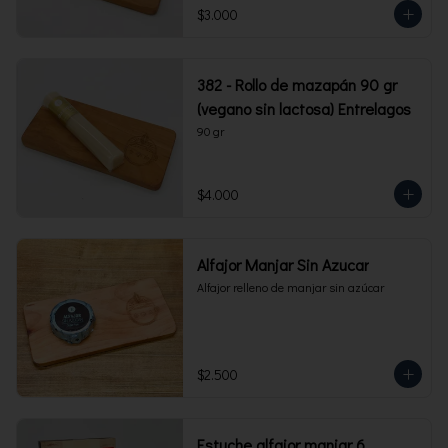
$3.000
382 - Rollo de mazapán 90 gr
(vegano sin lactosa) Entrelagos
90 gr
$4.000
Alfajor Manjar Sin Azucar
Alfajor relleno de manjar sin azúcar
$2.500
Estuche alfajor manjar 6