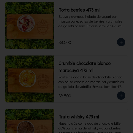
Torta berries 473 ml
Suave y cremoso helado de yogurt con 
mascarpone, salsa de berries y crumbles 
de galleta casera. Envase familiar 473 ml, 
rinde 4 porciones.
$8.500
Crumble chocolate blanco
maracuyá 473 ml
Postre helado a base de chocolate blanco 
con salsa casera de maracuyá y crumbles 
de galleta de vainilla. Envase familiar 473 
ml, rinde 4 porciones.
$8.500
Trufa whisky 473 ml
Nuestro clásico helado de chocolate bitter 
60% con crema de whisky y abundantes 
de trozos de bombones Entrelagos. Envase 