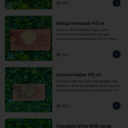
$8.500
Mango maracuyá 473 ml
Fresco y cítrico helado al agua que 
combina de forma perfecta mango y 
maracuyá. Envase familiar 473 ml, rinde 4 
porciones.
$8.500
Lúcuma manjar 473 ml
De sabor intenso y gran cremosidad, este 
helado es para los fanáticos de la lúcuma. 
Simplemente dulce!!!!. Envase familiar 473 
ml, rinde 4 porciones.
$8.500
Chocolate bitter 80% cacao