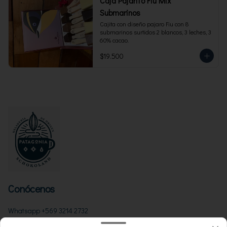
Caja Pajarito Fiu Mix
Submarinos
Cajita con diseño pajaro Fiu con 8 
submarinos surtidos 2 blancos, 3 leches, 3 
60% cacao.
$19.500
Conócenos
Whatsapp +569 3214 2732
Términos y condiciones