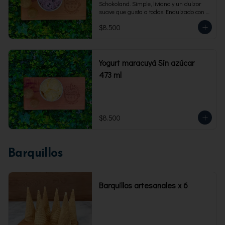
Schokoland. Simple, liviano y un dulzor 
suave que gusta a todos. Endulzado con 
fructosa.Envase familiar 473 ml. Rinde 4 
$8.500
porciones.
Yogurt maracuyá Sin azúcar
473 ml
$8.500
Barquillos
Barquillos artesanales x 6