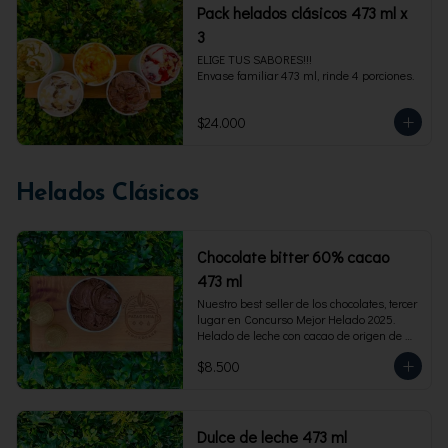
Pack helados clásicos 473 ml x
3
ELIGE TUS SABORES!!!

Envase familiar 473 ml, rinde 4 porciones.
$24.000
Helados Clásicos
Chocolate bitter 60% cacao
473 ml
Nuestro best seller de los chocolates, tercer 
lugar en Concurso Mejor Helado 2025. 
Helado de leche con cacao de origen de 
intensidad al 60%. Envase familiar 473 ml, 
$8.500
rinde 4  porciones.
Dulce de leche 473 ml