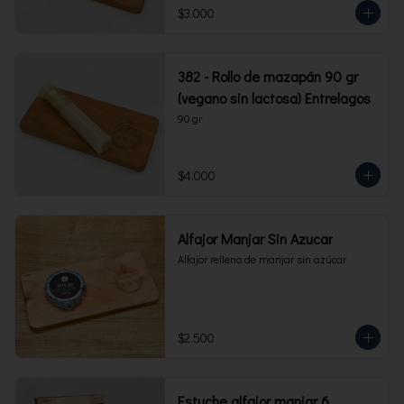
$3.000
382 - Rollo de mazapán 90 gr
(vegano sin lactosa) Entrelagos
90 gr
$4.000
Alfajor Manjar Sin Azucar
Alfajor relleno de manjar sin azúcar
$2.500
Estuche alfajor manjar 6