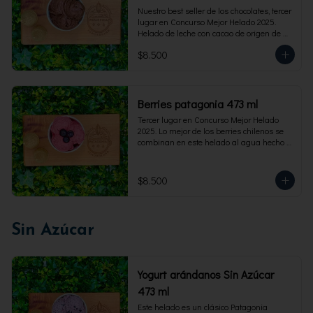
Nuestro best seller de los chocolates, tercer 
lugar en Concurso Mejor Helado 2025. 
Helado de leche con cacao de origen de 
intensidad al 60%. Envase familiar 473 ml, 
$8.500
rinde 4  porciones.
Berries patagonia 473 ml
Tercer lugar en Concurso Mejor Helado 
2025. Lo mejor de los berries chilenos se 
combinan en este helado al agua hecho 
con frambuesas, moras y arándanos. Apto 
para Veganos. Sin lactosa. Envase familiar 
473 ml. Rinde 4 porciones.
$8.500
Sin Azúcar
Yogurt arándanos Sin Azúcar
473 ml
Este helado es un clásico Patagonia 