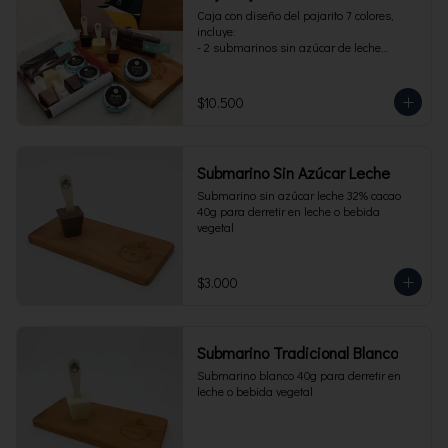
Caja con diseño del pajarito 7 colores, 
incluye:

- 2 submarinos sin azúcar de leche

- 2 alfajores sin azúcar 

- 1 paquete de cuchuflí sin azúcar
$10.500
Submarino Sin Azúcar Leche
Submarino sin azúcar leche 32% cacao 
40g para derretir en leche o bebida 
vegetal
$3.000
Submarino Tradicional Blanco
Submarino blanco 40g para derretir en 
leche o bebida vegetal