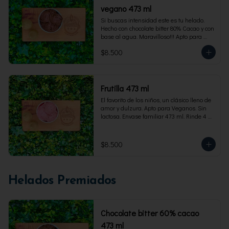
vegano 473 ml
Si buscas intensidad este es tu helado. 
Hecho con chocolate bitter 80% Cacao y con 
base al agua. Maravilloso!!! Apto para 
veganos. Envase familiar 473 ml, rinde 4 
$8.500
porciones
Frutilla 473 ml
El favorito de los niños, un clásico lleno de 
amor y dulzura. Apto para Veganos. Sin 
lactosa. Envase familiar 473 ml. Rinde 4 
porciones.
$8.500
Helados Premiados
Chocolate bitter 60% cacao
473 ml