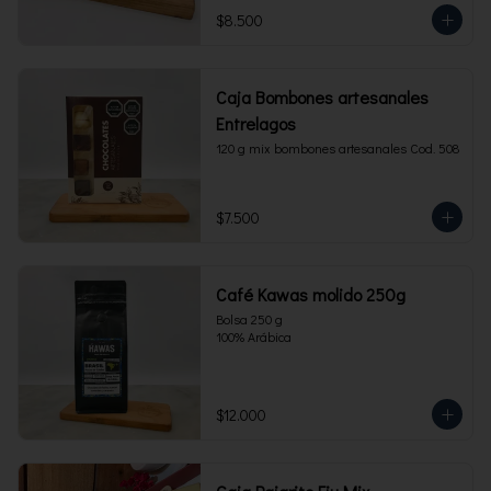
$8.500
Caja Bombones artesanales
Entrelagos
120 g mix bombones artesanales Cod. 508
$7.500
Café Kawas molido 250g
Bolsa 250 g 

100% Arábica
$12.000