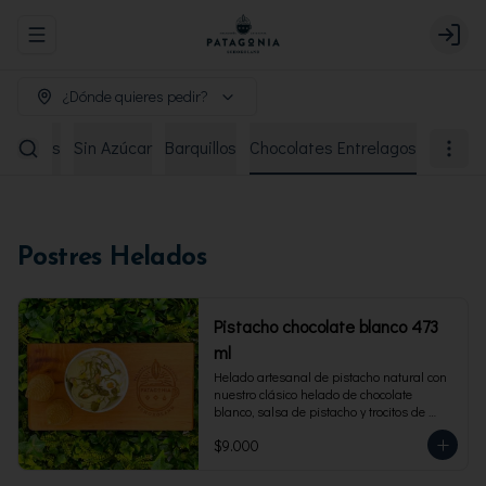
Abrir menu de navegación
Login
¿Dónde quieres pedir?
remiados
Sin Azúcar
Barquillos
Chocolates Entrelagos
Postres Helados
Pistacho chocolate blanco 473
ml
Helado artesanal de pistacho natural con 
nuestro clásico helado de chocolate 
blanco, salsa de pistacho y trocitos de 
pistacho. Envase familiar 473 ml, rinde 4 
$9.000
porciones.