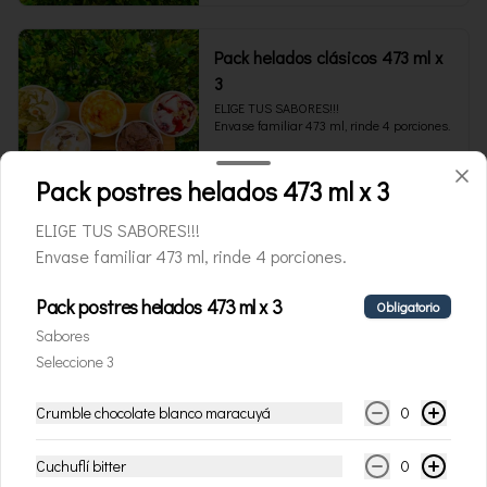
Pack helados clásicos 473 ml x
3
ELIGE TUS SABORES!!!

Envase familiar 473 ml, rinde 4 porciones.
$24.000
Pack postres helados 473 ml x 3
ELIGE TUS SABORES!!!
Envase familiar 473 ml, rinde 4 porciones.
Pack postres helados 473 ml x 3
Obligatorio
Sabores
Seleccione 3
Crumble chocolate blanco maracuyá
0
Conócenos
Cuchuflí bitter
0