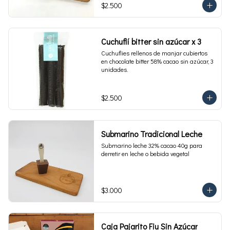
$2.500
Cuchuflí bitter sin azúcar x 3
Cuchuflies rellenos de manjar cubiertos 
en chocolate bitter 58% cacao sin azúcar, 3 
unidades.
$2.500
Submarino Tradicional Leche
Submarino leche 32% cacao 40g para 
derretir en leche o bebida vegetal
$3.000
Caja Pajarito Fiu Sin Azúcar