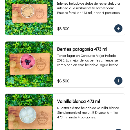
Intenso helado de dulce de leche, dulzura 
intensa que realmente te sorprenderá. 
Envase familiar 473 ml, rinde 4 porciones.
$8.500
Berries patagonia 473 ml
Tercer lugar en Concurso Mejor Helado 
2025. Lo mejor de los berries chilenos se 
combinan en este helado al agua hecho 
con frambuesas, moras y arándanos. Apto 
para Veganos. Sin lactosa. Envase familiar 
473 ml. Rinde 4 porciones.
$8.500
Vainilla blanca 473 ml
Nuestra clásico helado de vainilla blanca. 
Simplemente el mejor!!!! Envase familiar 
473 ml, rinde 4 porciones.