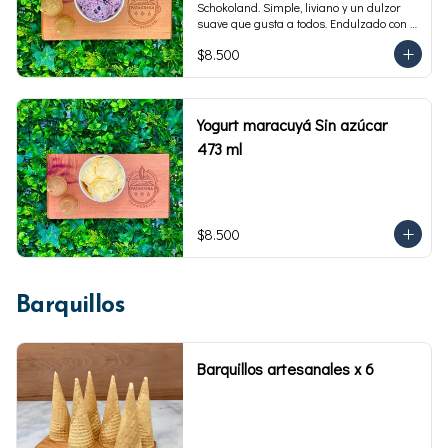
Schokoland. Simple, liviano y un dulzor 
suave que gusta a todos. Endulzado con 
fructosa.Envase familiar 473 ml. Rinde 4 
$8.500
porciones.
Yogurt maracuyá Sin azúcar
473 ml
$8.500
Barquillos
Barquillos artesanales x 6