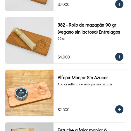
$3.000
382 - Rollo de mazapán 90 gr
(vegano sin lactosa) Entrelagos
90 gr
$4.000
Alfajor Manjar Sin Azucar
Alfajor relleno de manjar sin azúcar
$2.500
Estuche alfajor manjar 6