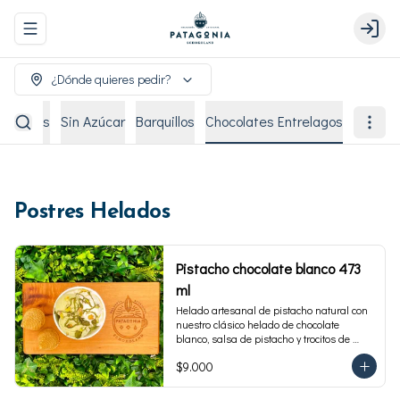
Abrir menu de navegación
Login
¿Dónde quieres pedir?
remiados
Sin Azúcar
Barquillos
Chocolates Entrelagos
Postres Helados
Pistacho chocolate blanco 473
ml
Helado artesanal de pistacho natural con 
nuestro clásico helado de chocolate 
blanco, salsa de pistacho y trocitos de 
pistacho. Envase familiar 473 ml, rinde 4 
$9.000
porciones.