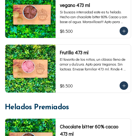
vegano 473 ml
Si buscas intensidad este es tu helado. 
Hecho con chocolate bitter 80% Cacao y con 
base al agua. Maravilloso!!! Apto para 
veganos. Envase familiar 473 ml, rinde 4 
$8.500
porciones
Frutilla 473 ml
El favorito de los niños, un clásico lleno de 
amor y dulzura. Apto para Veganos. Sin 
lactosa. Envase familiar 473 ml. Rinde 4 
porciones.
$8.500
Helados Premiados
Chocolate bitter 60% cacao
473 ml