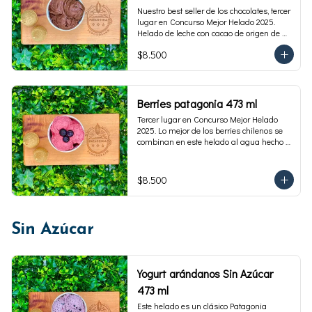
Nuestro best seller de los chocolates, tercer 
lugar en Concurso Mejor Helado 2025. 
Helado de leche con cacao de origen de 
intensidad al 60%. Envase familiar 473 ml, 
$8.500
rinde 4  porciones.
Berries patagonia 473 ml
Tercer lugar en Concurso Mejor Helado 
2025. Lo mejor de los berries chilenos se 
combinan en este helado al agua hecho 
con frambuesas, moras y arándanos. Apto 
para Veganos. Sin lactosa. Envase familiar 
473 ml. Rinde 4 porciones.
$8.500
Sin Azúcar
Yogurt arándanos Sin Azúcar
473 ml
Este helado es un clásico Patagonia 