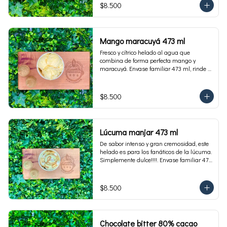
$8.500
Mango maracuyá 473 ml
Fresco y cítrico helado al agua que 
combina de forma perfecta mango y 
maracuyá. Envase familiar 473 ml, rinde 4 
porciones.
$8.500
Lúcuma manjar 473 ml
De sabor intenso y gran cremosidad, este 
helado es para los fanáticos de la lúcuma. 
Simplemente dulce!!!!. Envase familiar 473 
ml, rinde 4 porciones.
$8.500
Chocolate bitter 80% cacao