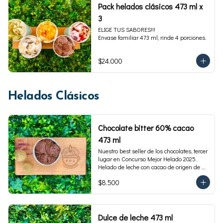
Pack helados clásicos 473 ml x
3
ELIGE TUS SABORES!!!

Envase familiar 473 ml, rinde 4 porciones.
$24.000
Helados Clásicos
Chocolate bitter 60% cacao
473 ml
Nuestro best seller de los chocolates, tercer 
lugar en Concurso Mejor Helado 2025. 
Helado de leche con cacao de origen de 
intensidad al 60%. Envase familiar 473 ml, 
$8.500
rinde 4  porciones.
Dulce de leche 473 ml