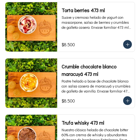
Torta berries 473 ml
Suave y cremoso helado de yogurt con 
mascarpone, salsa de berries y crumbles 
de galleta casera. Envase familiar 473 ml, 
rinde 4 porciones.
$8.500
Crumble chocolate blanco
maracuyá 473 ml
Postre helado a base de chocolate blanco 
con salsa casera de maracuyá y crumbles 
de galleta de vainilla. Envase familiar 473 
ml, rinde 4 porciones.
$8.500
Trufa whisky 473 ml
Nuestro clásico helado de chocolate bitter 
60% con crema de whisky y abundantes 
de trozos de bombones Entrelagos. Envase 