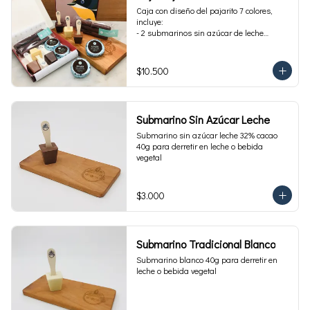
Caja con diseño del pajarito 7 colores, 
incluye:

- 2 submarinos sin azúcar de leche

- 2 alfajores sin azúcar 

- 1 paquete de cuchuflí sin azúcar
$10.500
Submarino Sin Azúcar Leche
Submarino sin azúcar leche 32% cacao 
40g para derretir en leche o bebida 
vegetal
$3.000
Submarino Tradicional Blanco
Submarino blanco 40g para derretir en 
leche o bebida vegetal