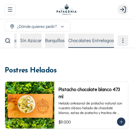
Abrir menu de navegación
Login
¿Dónde quieres pedir?
remiados
Sin Azúcar
Barquillos
Chocolates Entrelagos
Postres Helados
Pistacho chocolate blanco 473
ml
Helado artesanal de pistacho natural con 
nuestro clásico helado de chocolate 
blanco, salsa de pistacho y trocitos de 
pistacho. Envase familiar 473 ml, rinde 4 
$9.000
porciones.