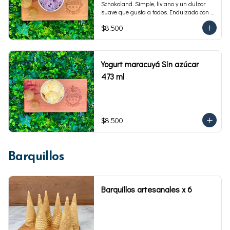
Schokoland. Simple, liviano y un dulzor 
suave que gusta a todos. Endulzado con 
fructosa.Envase familiar 473 ml. Rinde 4 
$8.500
porciones.
Yogurt maracuyá Sin azúcar
473 ml
$8.500
Barquillos
Barquillos artesanales x 6