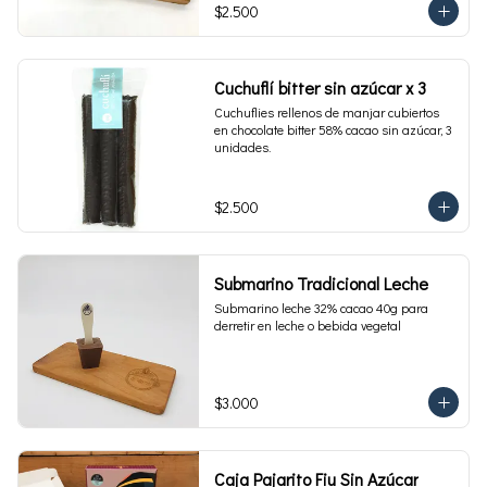
$2.500
Cuchuflí bitter sin azúcar x 3
Cuchuflies rellenos de manjar cubiertos 
en chocolate bitter 58% cacao sin azúcar, 3 
unidades.
$2.500
Submarino Tradicional Leche
Submarino leche 32% cacao 40g para 
derretir en leche o bebida vegetal
$3.000
Caja Pajarito Fiu Sin Azúcar