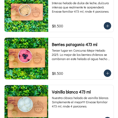
Intenso helado de dulce de leche, dulzura 
intensa que realmente te sorprenderá. 
Envase familiar 473 ml, rinde 4 porciones.
$8.500
Berries patagonia 473 ml
Tercer lugar en Concurso Mejor Helado 
2025. Lo mejor de los berries chilenos se 
combinan en este helado al agua hecho 
con frambuesas, moras y arándanos. Apto 
para Veganos. Sin lactosa. Envase familiar 
473 ml. Rinde 4 porciones.
$8.500
Vainilla blanca 473 ml
Nuestra clásico helado de vainilla blanca. 
Simplemente el mejor!!!! Envase familiar 
473 ml, rinde 4 porciones.