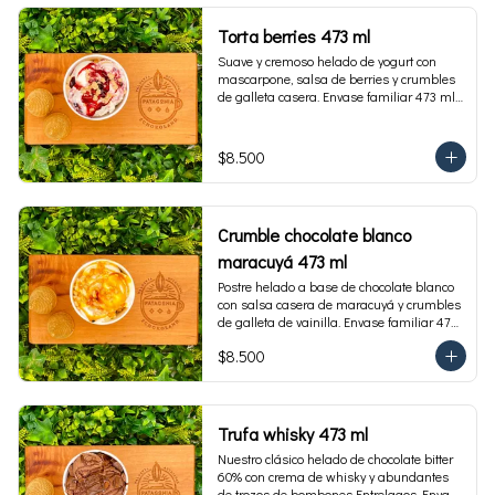
Torta berries 473 ml
Suave y cremoso helado de yogurt con 
mascarpone, salsa de berries y crumbles 
de galleta casera. Envase familiar 473 ml, 
rinde 4 porciones.
$8.500
Crumble chocolate blanco
maracuyá 473 ml
Postre helado a base de chocolate blanco 
con salsa casera de maracuyá y crumbles 
de galleta de vainilla. Envase familiar 473 
ml, rinde 4 porciones.
$8.500
Trufa whisky 473 ml
Nuestro clásico helado de chocolate bitter 
60% con crema de whisky y abundantes 
de trozos de bombones Entrelagos. Envase 