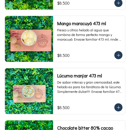
$8.500
Mango maracuyá 473 ml
Fresco y cítrico helado al agua que 
combina de forma perfecta mango y 
maracuyá. Envase familiar 473 ml, rinde 4 
porciones.
$8.500
Lúcuma manjar 473 ml
De sabor intenso y gran cremosidad, este 
helado es para los fanáticos de la lúcuma. 
Simplemente dulce!!!!. Envase familiar 473 
ml, rinde 4 porciones.
$8.500
Chocolate bitter 80% cacao