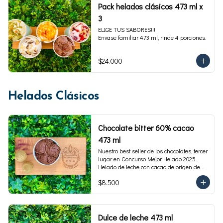
Pack helados clásicos 473 ml x
3
ELIGE TUS SABORES!!!

Envase familiar 473 ml, rinde 4 porciones.
$24.000
Helados Clásicos
Chocolate bitter 60% cacao
473 ml
Nuestro best seller de los chocolates, tercer 
lugar en Concurso Mejor Helado 2025. 
Helado de leche con cacao de origen de 
intensidad al 60%. Envase familiar 473 ml, 
$8.500
rinde 4  porciones.
Dulce de leche 473 ml