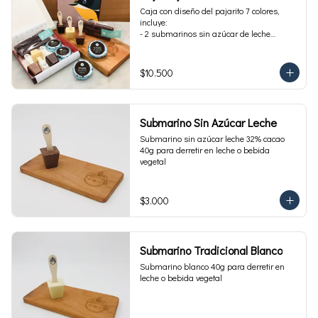
Caja con diseño del pajarito 7 colores, 
incluye:

- 2 submarinos sin azúcar de leche

- 2 alfajores sin azúcar 

- 1 paquete de cuchuflí sin azúcar
$10.500
Submarino Sin Azúcar Leche
Submarino sin azúcar leche 32% cacao 
40g para derretir en leche o bebida 
vegetal
$3.000
Submarino Tradicional Blanco
Submarino blanco 40g para derretir en 
leche o bebida vegetal