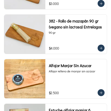
$3.000
382 - Rollo de mazapán 90 gr
(vegano sin lactosa) Entrelagos
90 gr
$4.000
Alfajor Manjar Sin Azucar
Alfajor relleno de manjar sin azúcar
$2.500
Estuche alfajor manjar 6