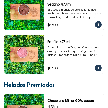
vegano 473 ml
Si buscas intensidad este es tu helado. 
Hecho con chocolate bitter 80% Cacao y con 
base al agua. Maravilloso!!! Apto para 
veganos. Envase familiar 473 ml, rinde 4 
$8.500
porciones
Frutilla 473 ml
El favorito de los niños, un clásico lleno de 
amor y dulzura. Apto para Veganos. Sin 
lactosa. Envase familiar 473 ml. Rinde 4 
porciones.
$8.500
Helados Premiados
Chocolate bitter 60% cacao
473 ml