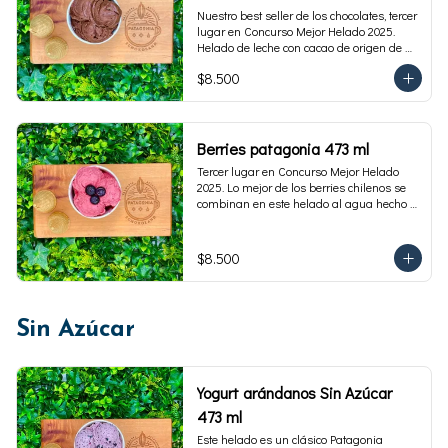
Nuestro best seller de los chocolates, tercer 
lugar en Concurso Mejor Helado 2025. 
Helado de leche con cacao de origen de 
intensidad al 60%. Envase familiar 473 ml, 
$8.500
rinde 4  porciones.
Berries patagonia 473 ml
Tercer lugar en Concurso Mejor Helado 
2025. Lo mejor de los berries chilenos se 
combinan en este helado al agua hecho 
con frambuesas, moras y arándanos. Apto 
para Veganos. Sin lactosa. Envase familiar 
473 ml. Rinde 4 porciones.
$8.500
Sin Azúcar
Yogurt arándanos Sin Azúcar
473 ml
Este helado es un clásico Patagonia 