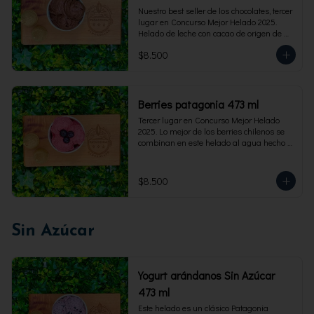
Nuestro best seller de los chocolates, tercer 
lugar en Concurso Mejor Helado 2025. 
Helado de leche con cacao de origen de 
intensidad al 60%. Envase familiar 473 ml, 
$8.500
rinde 4  porciones.
Berries patagonia 473 ml
Tercer lugar en Concurso Mejor Helado 
2025. Lo mejor de los berries chilenos se 
combinan en este helado al agua hecho 
con frambuesas, moras y arándanos. Apto 
para Veganos. Sin lactosa. Envase familiar 
473 ml. Rinde 4 porciones.
$8.500
Sin Azúcar
Yogurt arándanos Sin Azúcar
473 ml
Este helado es un clásico Patagonia 