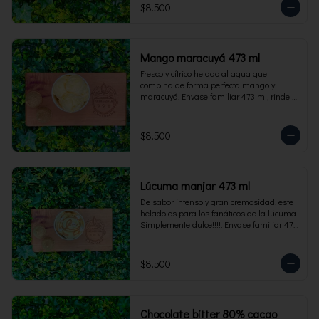
$8.500
Mango maracuyá 473 ml
Fresco y cítrico helado al agua que 
combina de forma perfecta mango y 
maracuyá. Envase familiar 473 ml, rinde 4 
porciones.
$8.500
Lúcuma manjar 473 ml
De sabor intenso y gran cremosidad, este 
helado es para los fanáticos de la lúcuma. 
Simplemente dulce!!!!. Envase familiar 473 
ml, rinde 4 porciones.
$8.500
Chocolate bitter 80% cacao