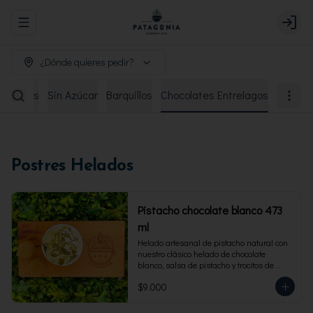
Abrir menu de navegación
Login
¿Dónde quieres pedir?
remiados
Sin Azúcar
Barquillos
Chocolates Entrelagos
Postres Helados
Pistacho chocolate blanco 473
ml
Helado artesanal de pistacho natural con 
nuestro clásico helado de chocolate 
blanco, salsa de pistacho y trocitos de 
pistacho. Envase familiar 473 ml, rinde 4 
$9.000
porciones.