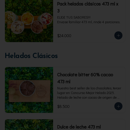
Pack helados clásicos 473 ml x
3
ELIGE TUS SABORES!!!

Envase familiar 473 ml, rinde 4 porciones.
$24.000
Helados Clásicos
Chocolate bitter 60% cacao
473 ml
Nuestro best seller de los chocolates, tercer 
lugar en Concurso Mejor Helado 2025. 
Helado de leche con cacao de origen de 
intensidad al 60%. Envase familiar 473 ml, 
$8.500
rinde 4  porciones.
Dulce de leche 473 ml