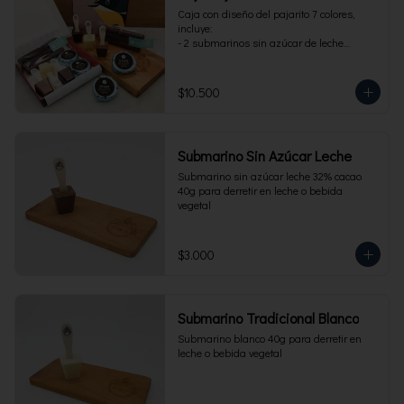
Caja con diseño del pajarito 7 colores, 
incluye:

- 2 submarinos sin azúcar de leche

- 2 alfajores sin azúcar 

- 1 paquete de cuchuflí sin azúcar
$10.500
Submarino Sin Azúcar Leche
Submarino sin azúcar leche 32% cacao 
40g para derretir en leche o bebida 
vegetal
$3.000
Submarino Tradicional Blanco
Submarino blanco 40g para derretir en 
leche o bebida vegetal