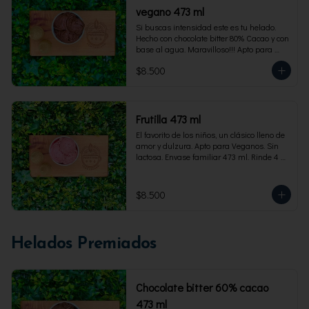
vegano 473 ml
Si buscas intensidad este es tu helado. 
Hecho con chocolate bitter 80% Cacao y con 
base al agua. Maravilloso!!! Apto para 
veganos. Envase familiar 473 ml, rinde 4 
$8.500
porciones
Frutilla 473 ml
El favorito de los niños, un clásico lleno de 
amor y dulzura. Apto para Veganos. Sin 
lactosa. Envase familiar 473 ml. Rinde 4 
porciones.
$8.500
Helados Premiados
Chocolate bitter 60% cacao
473 ml