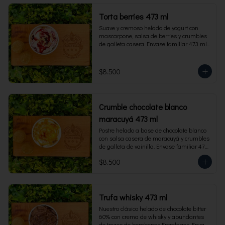
Torta berries 473 ml
Suave y cremoso helado de yogurt con 
mascarpone, salsa de berries y crumbles 
de galleta casera. Envase familiar 473 ml, 
rinde 4 porciones.
$8.500
Crumble chocolate blanco
maracuyá 473 ml
Postre helado a base de chocolate blanco 
con salsa casera de maracuyá y crumbles 
de galleta de vainilla. Envase familiar 473 
ml, rinde 4 porciones.
$8.500
Trufa whisky 473 ml
Nuestro clásico helado de chocolate bitter 
60% con crema de whisky y abundantes 
de trozos de bombones Entrelagos. Envase 