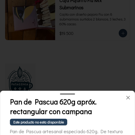
Caja Pajarito Fiu Mix
Submarinos
Cajita con diseño pajaro Fiu con 8 
submarinos surtidos 2 blancos, 3 leches, 3 
60% cacao.
$19.500
Pan de Pascua 620g apróx.
rectangular con campana
Conócenos
Este producto no esta disponible
Whatsapp +569 3214 2732
Pan de Pascua artesanal especiado 620g. De textura
Términos y condiciones