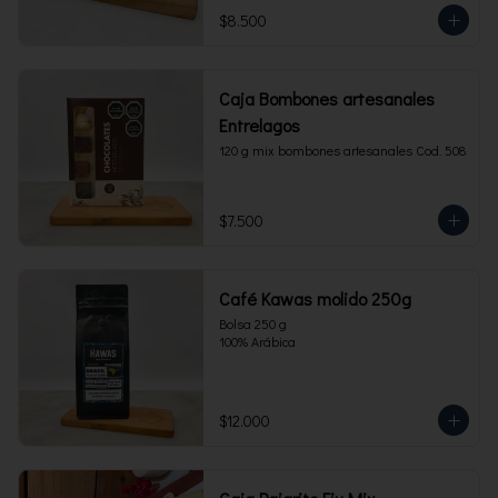
$8.500
Caja Bombones artesanales
Entrelagos
120 g mix bombones artesanales Cod. 508
$7.500
Café Kawas molido 250g
Bolsa 250 g 

100% Arábica
$12.000