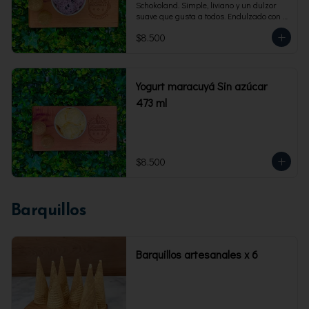
Schokoland. Simple, liviano y un dulzor 
suave que gusta a todos. Endulzado con 
fructosa.Envase familiar 473 ml. Rinde 4 
$8.500
porciones.
Yogurt maracuyá Sin azúcar
473 ml
$8.500
Barquillos
Barquillos artesanales x 6