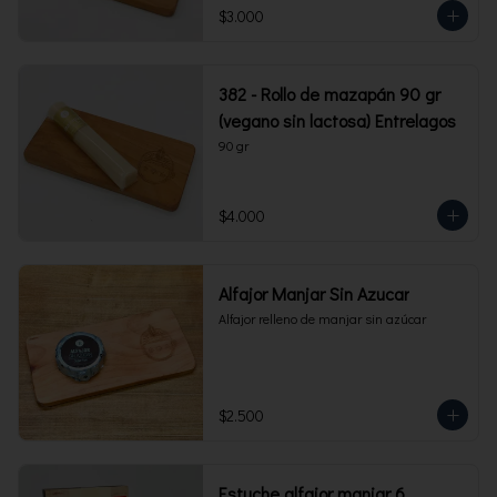
$3.000
382 - Rollo de mazapán 90 gr
(vegano sin lactosa) Entrelagos
90 gr
$4.000
Alfajor Manjar Sin Azucar
Alfajor relleno de manjar sin azúcar
$2.500
Estuche alfajor manjar 6