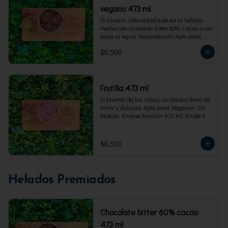
vegano 473 ml
Si buscas intensidad este es tu helado. 
Hecho con chocolate bitter 80% Cacao y con 
base al agua. Maravilloso!!! Apto para 
veganos. Envase familiar 473 ml, rinde 4 
$8.500
porciones
Frutilla 473 ml
El favorito de los niños, un clásico lleno de 
amor y dulzura. Apto para Veganos. Sin 
lactosa. Envase familiar 473 ml. Rinde 4 
porciones.
$8.500
Helados Premiados
Chocolate bitter 60% cacao
473 ml