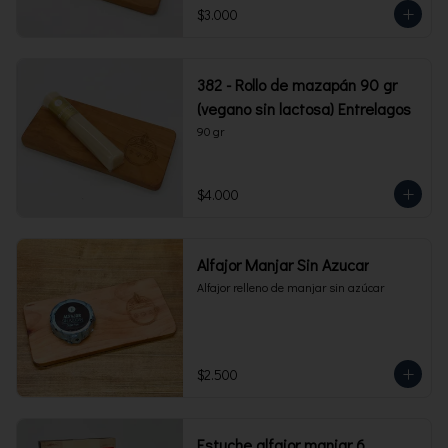
$3.000
382 - Rollo de mazapán 90 gr
(vegano sin lactosa) Entrelagos
90 gr
$4.000
Alfajor Manjar Sin Azucar
Alfajor relleno de manjar sin azúcar
$2.500
Estuche alfajor manjar 6