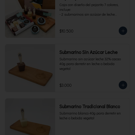
Caja con diseño del pajarito 7 colores, 
incluye:

- 2 submarinos sin azúcar de leche

- 2 alfajores sin azúcar 

- 1 paquete de cuchuflí sin azúcar
$10.500
Submarino Sin Azúcar Leche
Submarino sin azúcar leche 32% cacao 
40g para derretir en leche o bebida 
vegetal
$3.000
Submarino Tradicional Blanco
Submarino blanco 40g para derretir en 
leche o bebida vegetal