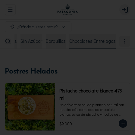
Abrir menu de navegación
Login
¿Dónde quieres pedir?
remiados
Sin Azúcar
Barquillos
Chocolates Entrelagos
Postres Helados
Pistacho chocolate blanco 473
ml
Helado artesanal de pistacho natural con 
nuestro clásico helado de chocolate 
blanco, salsa de pistacho y trocitos de 
pistacho. Envase familiar 473 ml, rinde 4 
$9.000
porciones.