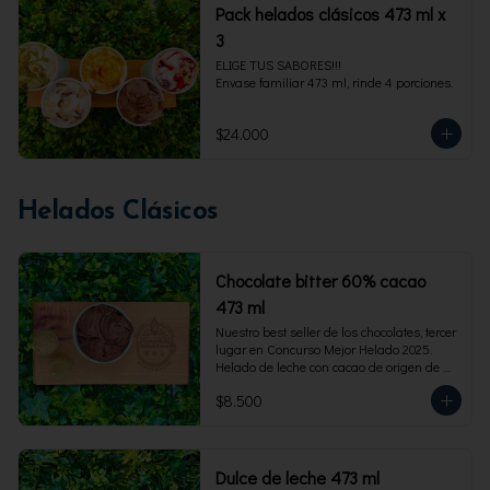
Pack helados clásicos 473 ml x
3
ELIGE TUS SABORES!!!

Envase familiar 473 ml, rinde 4 porciones.
$24.000
Helados Clásicos
Chocolate bitter 60% cacao
473 ml
Nuestro best seller de los chocolates, tercer 
lugar en Concurso Mejor Helado 2025. 
Helado de leche con cacao de origen de 
intensidad al 60%. Envase familiar 473 ml, 
$8.500
rinde 4  porciones.
Dulce de leche 473 ml