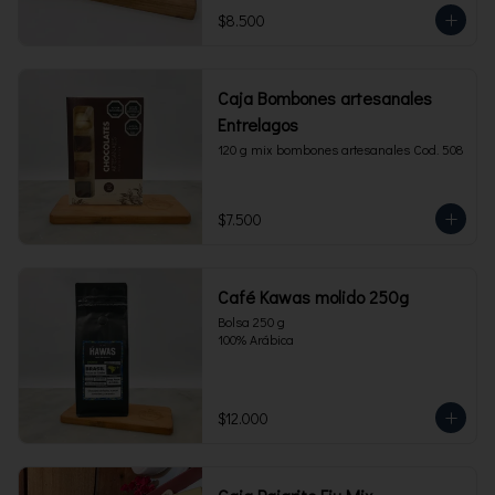
$8.500
Caja Bombones artesanales
Entrelagos
120 g mix bombones artesanales Cod. 508
$7.500
Café Kawas molido 250g
Bolsa 250 g 

100% Arábica
$12.000