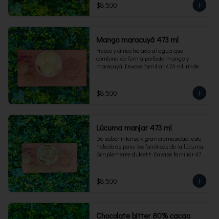
$8.500
Mango maracuyá 473 ml
Fresco y cítrico helado al agua que 
combina de forma perfecta mango y 
maracuyá. Envase familiar 473 ml, rinde 4 
porciones.
$8.500
Lúcuma manjar 473 ml
De sabor intenso y gran cremosidad, este 
helado es para los fanáticos de la lúcuma. 
Simplemente dulce!!!!. Envase familiar 473 
ml, rinde 4 porciones.
$8.500
Chocolate bitter 80% cacao