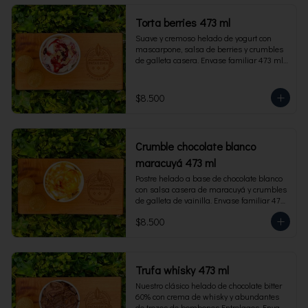
Torta berries 473 ml
Suave y cremoso helado de yogurt con 
mascarpone, salsa de berries y crumbles 
de galleta casera. Envase familiar 473 ml, 
rinde 4 porciones.
$8.500
Crumble chocolate blanco
maracuyá 473 ml
Postre helado a base de chocolate blanco 
con salsa casera de maracuyá y crumbles 
de galleta de vainilla. Envase familiar 473 
ml, rinde 4 porciones.
$8.500
Trufa whisky 473 ml
Nuestro clásico helado de chocolate bitter 
60% con crema de whisky y abundantes 
de trozos de bombones Entrelagos. Envase 