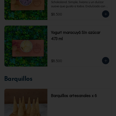
Schokoland. Simple, liviano y un dulzor 
suave que gusta a todos. Endulzado con 
fructosa.Envase familiar 473 ml. Rinde 4 
$8.500
porciones.
Yogurt maracuyá Sin azúcar
473 ml
$8.500
Barquillos
Barquillos artesanales x 6