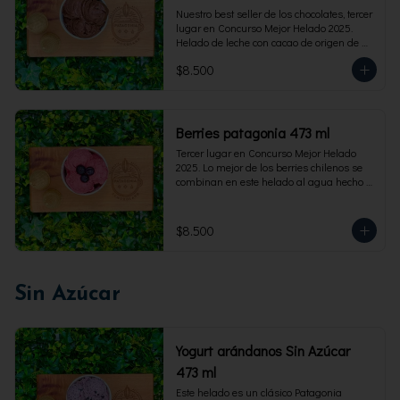
Nuestro best seller de los chocolates, tercer 
lugar en Concurso Mejor Helado 2025. 
Helado de leche con cacao de origen de 
intensidad al 60%. Envase familiar 473 ml, 
$8.500
rinde 4  porciones.
Berries patagonia 473 ml
Tercer lugar en Concurso Mejor Helado 
2025. Lo mejor de los berries chilenos se 
combinan en este helado al agua hecho 
con frambuesas, moras y arándanos. Apto 
para Veganos. Sin lactosa. Envase familiar 
473 ml. Rinde 4 porciones.
$8.500
Sin Azúcar
Yogurt arándanos Sin Azúcar
473 ml
Este helado es un clásico Patagonia 