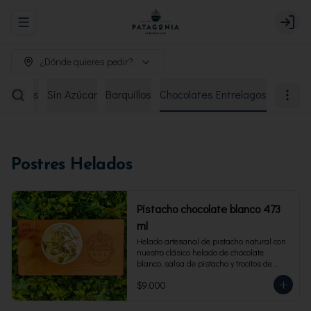
Abrir menu de navegación
Login
¿Dónde quieres pedir?
remiados
Sin Azúcar
Barquillos
Chocolates Entrelagos
Postres Helados
Pistacho chocolate blanco 473
ml
Helado artesanal de pistacho natural con 
nuestro clásico helado de chocolate 
blanco, salsa de pistacho y trocitos de 
pistacho. Envase familiar 473 ml, rinde 4 
$9.000
porciones.