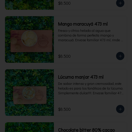
$8.500
Mango maracuyá 473 ml
Fresco y cítrico helado al agua que 
combina de forma perfecta mango y 
maracuyá. Envase familiar 473 ml, rinde 4 
porciones.
$8.500
Lúcuma manjar 473 ml
De sabor intenso y gran cremosidad, este 
helado es para los fanáticos de la lúcuma. 
Simplemente dulce!!!!. Envase familiar 473 
ml, rinde 4 porciones.
$8.500
Chocolate bitter 80% cacao