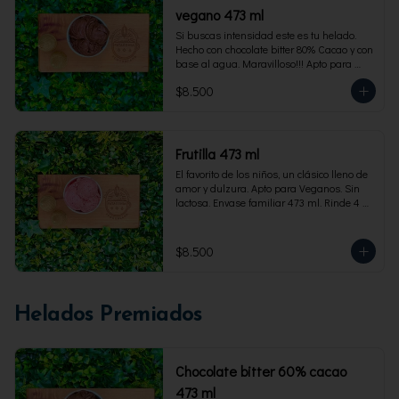
vegano 473 ml
Si buscas intensidad este es tu helado. 
Hecho con chocolate bitter 80% Cacao y con 
base al agua. Maravilloso!!! Apto para 
veganos. Envase familiar 473 ml, rinde 4 
$8.500
porciones
Frutilla 473 ml
El favorito de los niños, un clásico lleno de 
amor y dulzura. Apto para Veganos. Sin 
lactosa. Envase familiar 473 ml. Rinde 4 
porciones.
$8.500
Helados Premiados
Chocolate bitter 60% cacao
473 ml