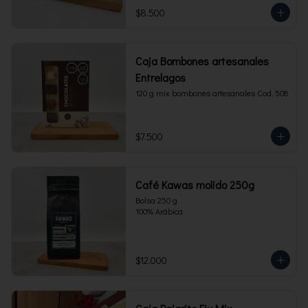
$8.500
Caja Bombones artesanales
Entrelagos
120 g mix bombones artesanales Cod. 508
$7.500
Café Kawas molido 250g
Bolsa 250 g 

100% Arábica
$12.000