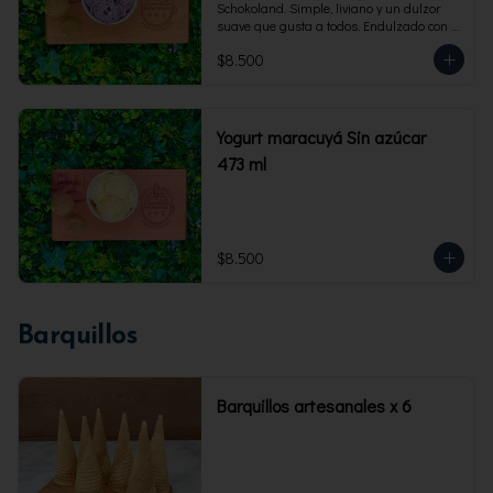
Schokoland. Simple, liviano y un dulzor 
suave que gusta a todos. Endulzado con 
fructosa.Envase familiar 473 ml. Rinde 4 
$8.500
porciones.
Yogurt maracuyá Sin azúcar
473 ml
$8.500
Barquillos
Barquillos artesanales x 6