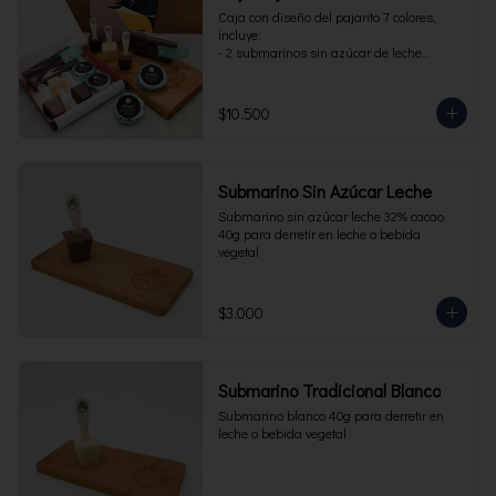
Caja con diseño del pajarito 7 colores, 
incluye:

- 2 submarinos sin azúcar de leche

- 2 alfajores sin azúcar 

- 1 paquete de cuchuflí sin azúcar
$10.500
Submarino Sin Azúcar Leche
Submarino sin azúcar leche 32% cacao 
40g para derretir en leche o bebida 
vegetal
$3.000
Submarino Tradicional Blanco
Submarino blanco 40g para derretir en 
leche o bebida vegetal