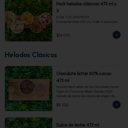
Pack helados clásicos 473 ml x
3
ELIGE TUS SABORES!!!

Envase familiar 473 ml, rinde 4 porciones.
$24.000
Helados Clásicos
Chocolate bitter 60% cacao
473 ml
Nuestro best seller de los chocolates, tercer 
lugar en Concurso Mejor Helado 2025. 
Helado de leche con cacao de origen de 
intensidad al 60%. Envase familiar 473 ml, 
$8.500
rinde 4  porciones.
Dulce de leche 473 ml