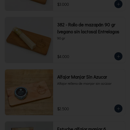
$3.000
382 - Rollo de mazapán 90 gr
(vegano sin lactosa) Entrelagos
90 gr
$4.000
Alfajor Manjar Sin Azucar
Alfajor relleno de manjar sin azúcar
$2.500
Estuche alfajor manjar 6