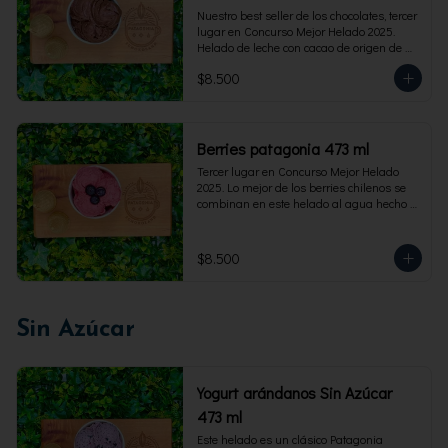
Nuestro best seller de los chocolates, tercer 
lugar en Concurso Mejor Helado 2025. 
Helado de leche con cacao de origen de 
intensidad al 60%. Envase familiar 473 ml, 
$8.500
rinde 4  porciones.
Berries patagonia 473 ml
Tercer lugar en Concurso Mejor Helado 
2025. Lo mejor de los berries chilenos se 
combinan en este helado al agua hecho 
con frambuesas, moras y arándanos. Apto 
para Veganos. Sin lactosa. Envase familiar 
473 ml. Rinde 4 porciones.
$8.500
Sin Azúcar
Yogurt arándanos Sin Azúcar
473 ml
Este helado es un clásico Patagonia 