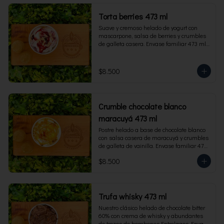
Torta berries 473 ml
Suave y cremoso helado de yogurt con 
mascarpone, salsa de berries y crumbles 
de galleta casera. Envase familiar 473 ml, 
rinde 4 porciones.
$8.500
Crumble chocolate blanco
maracuyá 473 ml
Postre helado a base de chocolate blanco 
con salsa casera de maracuyá y crumbles 
de galleta de vainilla. Envase familiar 473 
ml, rinde 4 porciones.
$8.500
Trufa whisky 473 ml
Nuestro clásico helado de chocolate bitter 
60% con crema de whisky y abundantes 
de trozos de bombones Entrelagos. Envase 